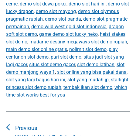
ceme
,
demo slot dewa poker
,
demo slot hari ini
,
demo slot
lucky dragon
,
demo slot mayong
,
demo slot olympus
pragmatic rupiah
,
demo slot panda
,
demo slot pragmatic
permainan
,
demo wild west gold slot indonesia
,
dragon
soft slot demo
,
game demo slot lucky neko
,
heist stakes
slot demo
,
madame destiny megaways slot demo rupiah
,
main demo slot online gratis
,
nolimit slot demo
,
play
centurion slot demo
,
puri slot demo
,
situs judi slot yang
lagi gacor
,
situs slot demo gacor
,
slot demo latihan
,
slot
demo mahjong ways 1
,
slot online yang bisa pakai dana
,
slot yang lagi bagus hari ini
,
slot yang mudah jp
,
starlight
princess slot demo rupiah
,
tembak ikan slot demo
,
which
time slot works best for you
N
a
Previous
v