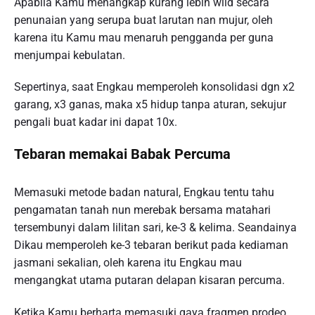
Apabila Kamu menangkap kurang lebih wild secara
penunaian yang serupa buat larutan nan mujur, oleh
karena itu Kamu mau menaruh pengganda per guna
menjumpai kebulatan.
Sepertinya, saat Engkau memperoleh konsolidasi dgn x2
garang, x3 ganas, maka x5 hidup tanpa aturan, sekujur
pengali buat kadar ini dapat 10x.
Tebaran memakai Babak Percuma
Memasuki metode badan natural, Engkau tentu tahu
pengamatan tanah nun merebak bersama matahari
tersembunyi dalam lilitan sari, ke-3 & kelima. Seandainya
Dikau memperoleh ke-3 tebaran berikut pada kediaman
jasmani sekalian, oleh karena itu Engkau mau
mengangkat utama putaran delapan kisaran percuma.
Ketika Kamu berharta memasuki gaya fragmen prodeo