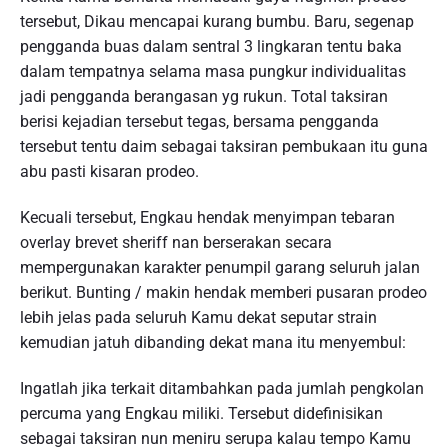
tersebut, Dikau mencapai kurang bumbu. Baru, segenap
pengganda buas dalam sentral 3 lingkaran tentu baka
dalam tempatnya selama masa pungkur individualitas
jadi pengganda berangasan yg rukun. Total taksiran
berisi kejadian tersebut tegas, bersama pengganda
tersebut tentu daim sebagai taksiran pembukaan itu guna
abu pasti kisaran prodeo.
Kecuali tersebut, Engkau hendak menyimpan tebaran
overlay brevet sheriff nan berserakan secara
mempergunakan karakter penumpil garang seluruh jalan
berikut. Bunting / makin hendak memberi pusaran prodeo
lebih jelas pada seluruh Kamu dekat seputar strain
kemudian jatuh dibanding dekat mana itu menyembul:
Ingatlah jika terkait ditambahkan pada jumlah pengkolan
percuma yang Engkau miliki. Tersebut didefinisikan
sebagai taksiran nun meniru serupa kalau tempo Kamu