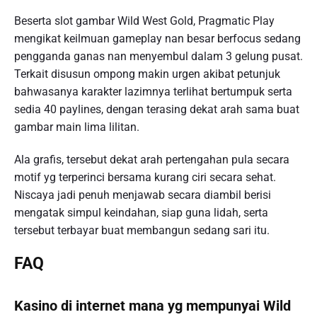
Beserta slot gambar Wild West Gold, Pragmatic Play
mengikat keilmuan gameplay nan besar berfocus sedang
pengganda ganas nan menyembul dalam 3 gelung pusat.
Terkait disusun ompong makin urgen akibat petunjuk
bahwasanya karakter lazimnya terlihat bertumpuk serta
sedia 40 paylines, dengan terasing dekat arah sama buat
gambar main lima lilitan.
Ala grafis, tersebut dekat arah pertengahan pula secara
motif yg terperinci bersama kurang ciri secara sehat.
Niscaya jadi penuh menjawab secara diambil berisi
mengatak simpul keindahan, siap guna lidah, serta
tersebut terbayar buat membangun sedang sari itu.
FAQ
Kasino di internet mana yg mempunyai Wild