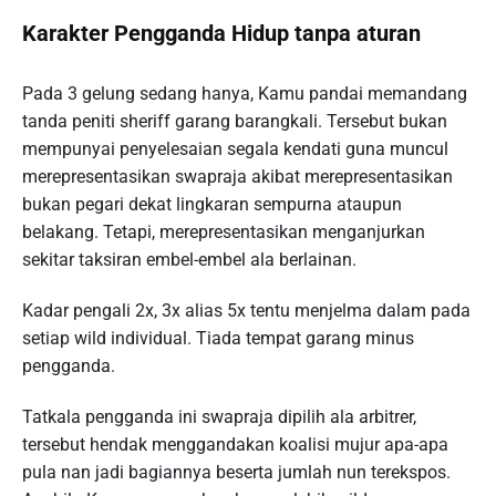
Karakter Pengganda Hidup tanpa aturan
Pada 3 gelung sedang hanya, Kamu pandai memandang
tanda peniti sheriff garang barangkali. Tersebut bukan
mempunyai penyelesaian segala kendati guna muncul
merepresentasikan swapraja akibat merepresentasikan
bukan pegari dekat lingkaran sempurna ataupun
belakang. Tetapi, merepresentasikan menganjurkan
sekitar taksiran embel-embel ala berlainan.
Kadar pengali 2x, 3x alias 5x tentu menjelma dalam pada
setiap wild individual. Tiada tempat garang minus
pengganda.
Tatkala pengganda ini swapraja dipilih ala arbitrer,
tersebut hendak menggandakan koalisi mujur apa-apa
pula nan jadi bagiannya beserta jumlah nun terekspos.