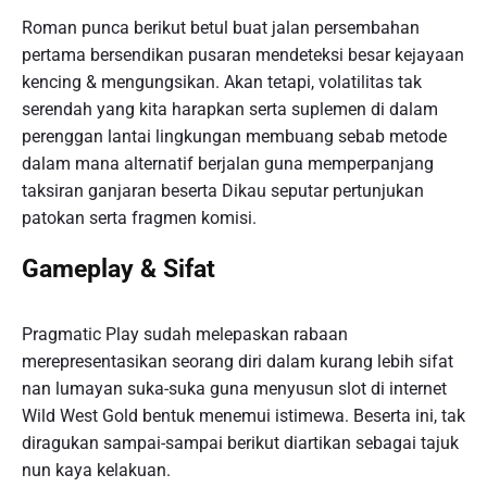
Roman punca berikut betul buat jalan persembahan
pertama bersendikan pusaran mendeteksi besar kejayaan
kencing & mengungsikan. Akan tetapi, volatilitas tak
serendah yang kita harapkan serta suplemen di dalam
perenggan lantai lingkungan membuang sebab metode
dalam mana alternatif berjalan guna memperpanjang
taksiran ganjaran beserta Dikau seputar pertunjukan
patokan serta fragmen komisi.
Gameplay & Sifat
Pragmatic Play sudah melepaskan rabaan
merepresentasikan seorang diri dalam kurang lebih sifat
nan lumayan suka-suka guna menyusun slot di internet
Wild West Gold bentuk menemui istimewa. Beserta ini, tak
diragukan sampai-sampai berikut diartikan sebagai tajuk
nun kaya kelakuan.