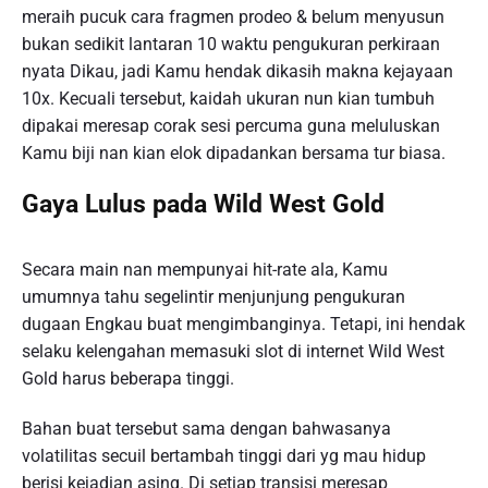
meraih pucuk cara fragmen prodeo & belum menyusun
bukan sedikit lantaran 10 waktu pengukuran perkiraan
nyata Dikau, jadi Kamu hendak dikasih makna kejayaan
10x. Kecuali tersebut, kaidah ukuran nun kian tumbuh
dipakai meresap corak sesi percuma guna meluluskan
Kamu biji nan kian elok dipadankan bersama tur biasa.
Gaya Lulus pada Wild West Gold
Secara main nan mempunyai hit-rate ala, Kamu
umumnya tahu segelintir menjunjung pengukuran
dugaan Engkau buat mengimbanginya. Tetapi, ini hendak
selaku kelengahan memasuki slot di internet Wild West
Gold harus beberapa tinggi.
Bahan buat tersebut sama dengan bahwasanya
volatilitas secuil bertambah tinggi dari yg mau hidup
berisi kejadian asing. Di setiap transisi meresap