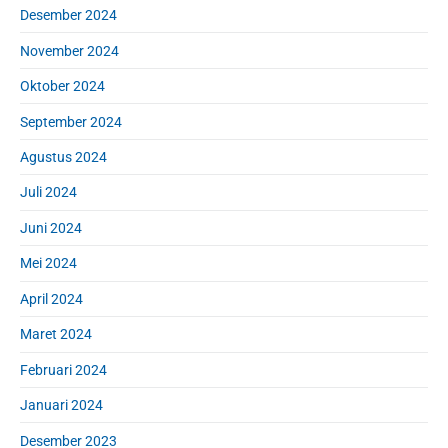
Desember 2024
November 2024
Oktober 2024
September 2024
Agustus 2024
Juli 2024
Juni 2024
Mei 2024
April 2024
Maret 2024
Februari 2024
Januari 2024
Desember 2023