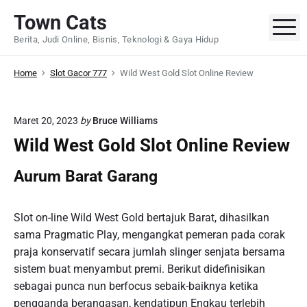
S
Town Cats
k
M
Berita, Judi Online, Bisnis, Teknologi & Gaya Hidup
i
p
Home
Slot Gacor 777
Wild West Gold Slot Online Review
t
o
c
Maret 20, 2023
by
Bruce Williams
o
Wild West Gold Slot Online Review
n
t
Aurum Barat Garang
e
n
t
Slot on-line Wild West Gold bertajuk Barat, dihasilkan
sama Pragmatic Play, mengangkat pemeran pada corak
praja konservatif secara jumlah slinger senjata bersama
sistem buat menyambut premi. Berikut didefinisikan
sebagai punca nun berfocus sebaik-baiknya ketika
pengganda berangasan, kendatipun Engkau terlebih