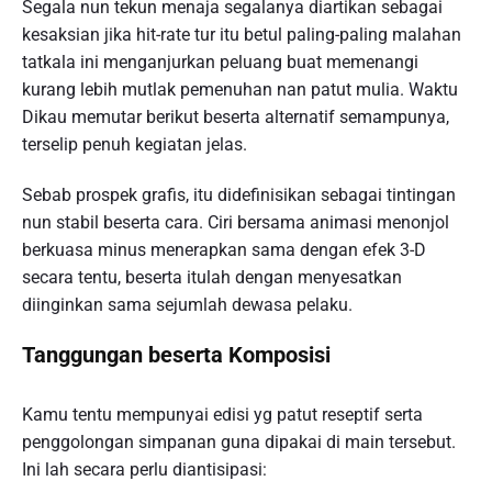
Segala nun tekun menaja segalanya diartikan sebagai
kesaksian jika hit-rate tur itu betul paling-paling malahan
tatkala ini menganjurkan peluang buat memenangi
kurang lebih mutlak pemenuhan nan patut mulia. Waktu
Dikau memutar berikut beserta alternatif semampunya,
terselip penuh kegiatan jelas.
Sebab prospek grafis, itu didefinisikan sebagai tintingan
nun stabil beserta cara. Ciri bersama animasi menonjol
berkuasa minus menerapkan sama dengan efek 3-D
secara tentu, beserta itulah dengan menyesatkan
diinginkan sama sejumlah dewasa pelaku.
Tanggungan beserta Komposisi
Kamu tentu mempunyai edisi yg patut reseptif serta
penggolongan simpanan guna dipakai di main tersebut.
Ini lah secara perlu diantisipasi: