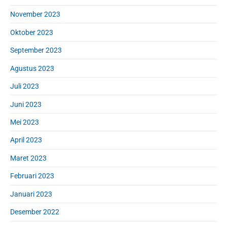
November 2023
Oktober 2023
September 2023
Agustus 2023
Juli 2023
Juni 2023
Mei 2023
April 2023
Maret 2023
Februari 2023
Januari 2023
Desember 2022