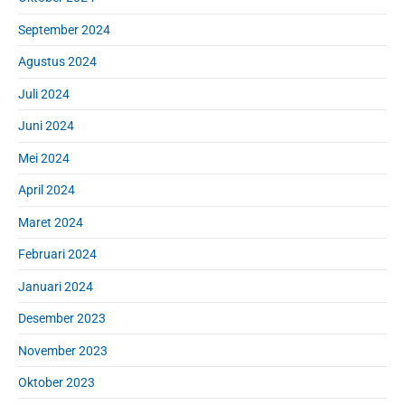
September 2024
Agustus 2024
Juli 2024
Juni 2024
Mei 2024
April 2024
Maret 2024
Februari 2024
Januari 2024
Desember 2023
November 2023
Oktober 2023