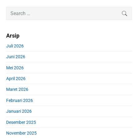
P
S
SEAR
r
e
i
a
m
r
Arsip
a
c
r
h
Juli 2026
y
f
S
Juni 2026
o
i
r
d
Mei 2026
:
e
April 2026
b
a
Maret 2026
r
Februari 2026
Januari 2026
Desember 2025
November 2025