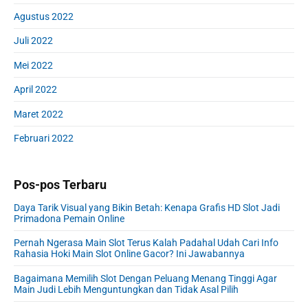
Agustus 2022
Juli 2022
Mei 2022
April 2022
Maret 2022
Februari 2022
Pos-pos Terbaru
Daya Tarik Visual yang Bikin Betah: Kenapa Grafis HD Slot Jadi
Primadona Pemain Online
Pernah Ngerasa Main Slot Terus Kalah Padahal Udah Cari Info
Rahasia Hoki Main Slot Online Gacor? Ini Jawabannya
Bagaimana Memilih Slot Dengan Peluang Menang Tinggi Agar
Main Judi Lebih Menguntungkan dan Tidak Asal Pilih