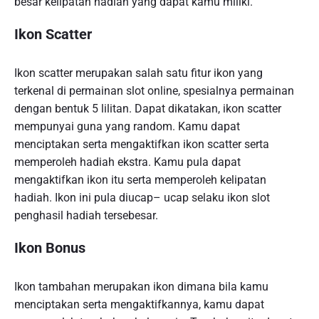
besar kelipatan hadiah yang dapat kamu miliki.
Ikon Scatter
Ikon scatter merupakan salah satu fitur ikon yang
terkenal di permainan slot online, spesialnya permainan
dengan bentuk 5 lilitan. Dapat dikatakan, ikon scatter
mempunyai guna yang random. Kamu dapat
menciptakan serta mengaktifkan ikon scatter serta
memperoleh hadiah ekstra. Kamu pula dapat
mengaktifkan ikon itu serta memperoleh kelipatan
hadiah. Ikon ini pula diucap– ucap selaku ikon slot
penghasil hadiah tersebesar.
Ikon Bonus
Ikon tambahan merupakan ikon dimana bila kamu
menciptakan serta mengaktifkannya, kamu dapat