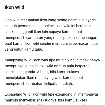
Ikon Wild
Ikon wild merupakan ikon yang sering ditemui di nyaris
seluruh permainan slot online. Ikon wild ini berperan
selaku pengganti ikon lain supaya kamu dapat
memperoleh campuran yang menciptakan kemenangan
buat kamu. Ikon wild sendiri mempunyai bermacam tipe
yang butuh kamu tahu.
Multiplying Wild. Ikon wild tipe multiplying ini tidak hanya
mempunyai guna selaku wild namun pula berperan
selaku pengganda. Alhasil, bila kamu sukses
menciptakan ikon multiplying wild, kamu dapat
memperoleh tambahan kelipatan hadiah.
Expanding Wild. Ikon wild tipe expanding ini mempunyai
maksud menyebar. Maksudnya, bila kamu sukses