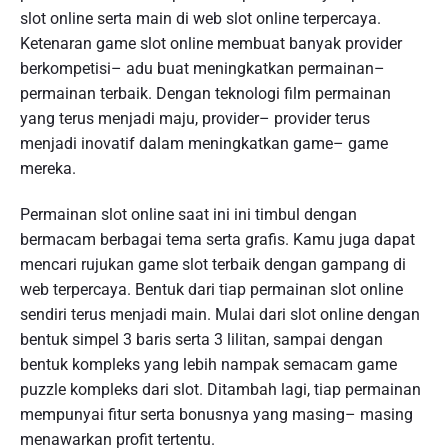
slot online serta main di web slot online terpercaya.
Ketenaran game slot online membuat banyak provider
berkompetisi– adu buat meningkatkan permainan–
permainan terbaik. Dengan teknologi film permainan
yang terus menjadi maju, provider– provider terus
menjadi inovatif dalam meningkatkan game– game
mereka.
Permainan slot online saat ini ini timbul dengan
bermacam berbagai tema serta grafis. Kamu juga dapat
mencari rujukan game slot terbaik dengan gampang di
web terpercaya. Bentuk dari tiap permainan slot online
sendiri terus menjadi main. Mulai dari slot online dengan
bentuk simpel 3 baris serta 3 lilitan, sampai dengan
bentuk kompleks yang lebih nampak semacam game
puzzle kompleks dari slot. Ditambah lagi, tiap permainan
mempunyai fitur serta bonusnya yang masing– masing
menawarkan profit tertentu.