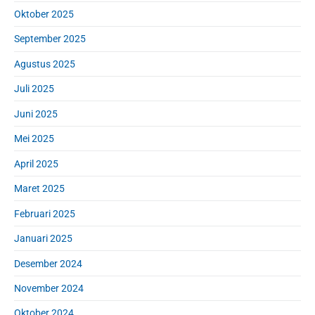
Oktober 2025
September 2025
Agustus 2025
Juli 2025
Juni 2025
Mei 2025
April 2025
Maret 2025
Februari 2025
Januari 2025
Desember 2024
November 2024
Oktober 2024