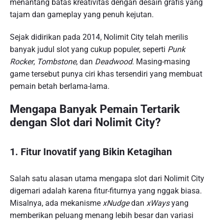
menantang batas kreativitas dengan desain grafis yang
tajam dan gameplay yang penuh kejutan.
Sejak didirikan pada 2014, Nolimit City telah merilis
banyak judul slot yang cukup populer, seperti
Punk
Rocker
,
Tombstone
, dan
Deadwood
. Masing-masing
game tersebut punya ciri khas tersendiri yang membuat
pemain betah berlama-lama.
Mengapa Banyak Pemain Tertarik
dengan Slot dari Nolimit City?
1. Fitur Inovatif yang Bikin Ketagihan
Salah satu alasan utama mengapa slot dari Nolimit City
digemari adalah karena fitur-fiturnya yang nggak biasa.
Misalnya, ada mekanisme
xNudge
dan
xWays
yang
memberikan peluang menang lebih besar dan variasi