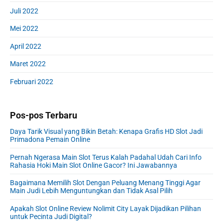
Juli 2022
Mei 2022
April 2022
Maret 2022
Februari 2022
Pos-pos Terbaru
Daya Tarik Visual yang Bikin Betah: Kenapa Grafis HD Slot Jadi
Primadona Pemain Online
Pernah Ngerasa Main Slot Terus Kalah Padahal Udah Cari Info
Rahasia Hoki Main Slot Online Gacor? Ini Jawabannya
Bagaimana Memilih Slot Dengan Peluang Menang Tinggi Agar
Main Judi Lebih Menguntungkan dan Tidak Asal Pilih
Apakah Slot Online Review Nolimit City Layak Dijadikan Pilihan
untuk Pecinta Judi Digital?