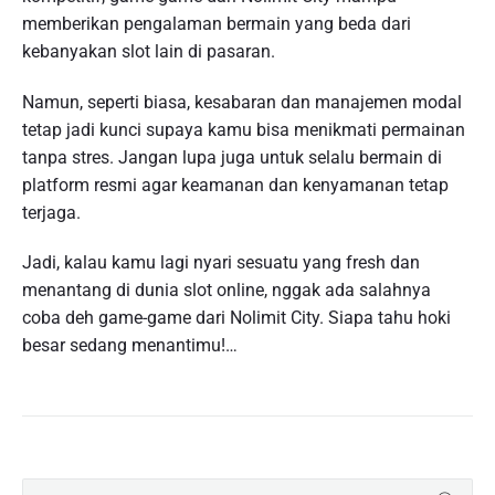
memberikan pengalaman bermain yang beda dari
kebanyakan slot lain di pasaran.
Namun, seperti biasa, kesabaran dan manajemen modal
tetap jadi kunci supaya kamu bisa menikmati permainan
tanpa stres. Jangan lupa juga untuk selalu bermain di
platform resmi agar keamanan dan kenyamanan tetap
terjaga.
Jadi, kalau kamu lagi nyari sesuatu yang fresh dan
menantang di dunia slot online, nggak ada salahnya
coba deh game-game dari Nolimit City. Siapa tahu hoki
besar sedang menantimu!…
P
S