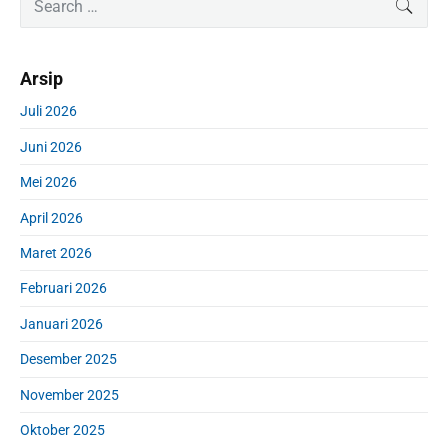
SEAR
r
e
i
a
m
r
Arsip
a
c
r
h
Juli 2026
y
f
S
Juni 2026
o
i
r
d
Mei 2026
:
e
April 2026
b
a
Maret 2026
r
Februari 2026
Januari 2026
Desember 2025
November 2025
Oktober 2025