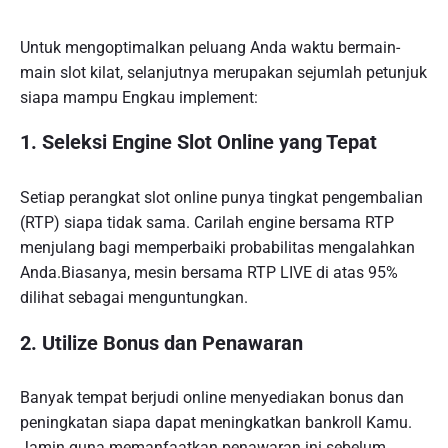
Untuk mengoptimalkan peluang Anda waktu bermain-
main slot kilat, selanjutnya merupakan sejumlah petunjuk
siapa mampu Engkau implement:
1. Seleksi Engine Slot Online yang Tepat
Setiap perangkat slot online punya tingkat pengembalian
(RTP) siapa tidak sama. Carilah engine bersama RTP
menjulang bagi memperbaiki probabilitas mengalahkan
Anda.Biasanya, mesin bersama RTP LIVE di atas 95%
dilihat sebagai menguntungkan.
2. Utilize Bonus dan Penawaran
Banyak tempat berjudi online menyediakan bonus dan
peningkatan siapa dapat meningkatkan bankroll Kamu.
Jamin guna memanfaatkan penawaran ini sebelum