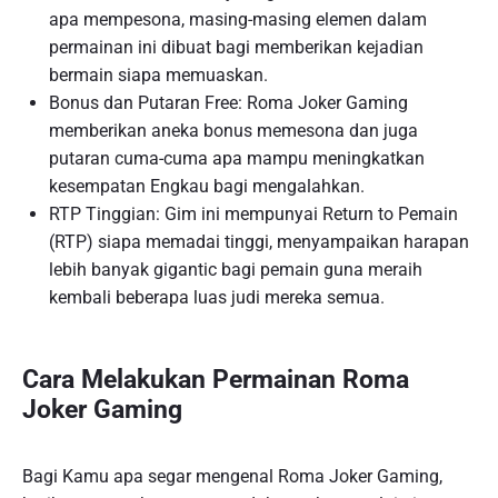
apa mempesona, masing-masing elemen dalam
permainan ini dibuat bagi memberikan kejadian
bermain siapa memuaskan.
Bonus dan Putaran Free: Roma Joker Gaming
memberikan aneka bonus memesona dan juga
putaran cuma-cuma apa mampu meningkatkan
kesempatan Engkau bagi mengalahkan.
RTP Tinggian: Gim ini mempunyai Return to Pemain
(RTP) siapa memadai tinggi, menyampaikan harapan
lebih banyak gigantic bagi pemain guna meraih
kembali beberapa luas judi mereka semua.
Cara Melakukan Permainan Roma
Joker Gaming
Bagi Kamu apa segar mengenal Roma Joker Gaming,