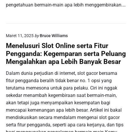
pengetahuan bermain-main apa lebih menggembirakan.…
Maret 11, 2025
by
Bruce Williams
Menelusuri Slot Online serta Fitur
Pengganda: Kegemparan serta Peluang
Mengalahkan apa Lebih Banyak Besar
Dalam dunia perjudian di internet, slot gacor bersama
fitur pengganda beralih tidak benar no. 1 opsi yang
terutama memesona untuk para pelaku. Ciri ini nggak
sekedar menambah kegembiraan saat bermain-main,
akan tetapi juga menyampaikan kesempatan bagi
mencapai kemenangan apa lebih besar. Artikel ini bakal
mendiskusikan secara mendalam mengenai slot gacor
serta fitur pengganda, seperti apa cara kerjanya, dan tips