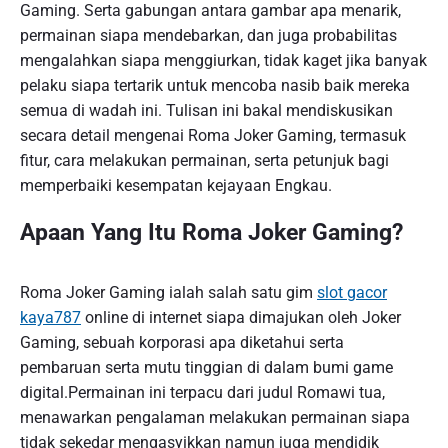
Gaming. Serta gabungan antara gambar apa menarik,
permainan siapa mendebarkan, dan juga probabilitas
mengalahkan siapa menggiurkan, tidak kaget jika banyak
pelaku siapa tertarik untuk mencoba nasib baik mereka
semua di wadah ini. Tulisan ini bakal mendiskusikan
secara detail mengenai Roma Joker Gaming, termasuk
fitur, cara melakukan permainan, serta petunjuk bagi
memperbaiki kesempatan kejayaan Engkau.
Apaan Yang Itu Roma Joker Gaming?
Roma Joker Gaming ialah salah satu gim
slot gacor
kaya787
online di internet siapa dimajukan oleh Joker
Gaming, sebuah korporasi apa diketahui serta
pembaruan serta mutu tinggian di dalam bumi game
digital.Permainan ini terpacu dari judul Romawi tua,
menawarkan pengalaman melakukan permainan siapa
tidak sekedar mengasyikkan namun juga mendidik