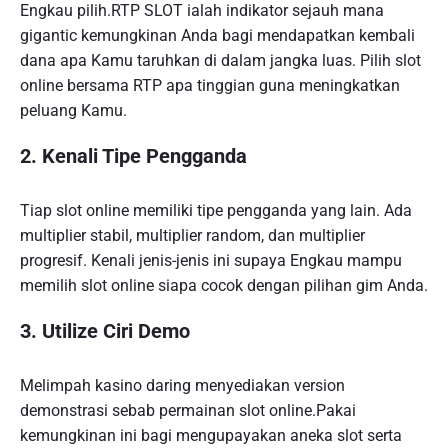
Engkau pilih.RTP SLOT ialah indikator sejauh mana
gigantic kemungkinan Anda bagi mendapatkan kembali
dana apa Kamu taruhkan di dalam jangka luas. Pilih slot
online bersama RTP apa tinggian guna meningkatkan
peluang Kamu.
2. Kenali Tipe Pengganda
Tiap slot online memiliki tipe pengganda yang lain. Ada
multiplier stabil, multiplier random, dan multiplier
progresif. Kenali jenis-jenis ini supaya Engkau mampu
memilih slot online siapa cocok dengan pilihan gim Anda.
3. Utilize Ciri Demo
Melimpah kasino daring menyediakan version
demonstrasi sebab permainan slot online.Pakai
kemungkinan ini bagi mengupayakan aneka slot serta