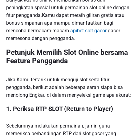
peningkatan spesial untuk permainan slot online dengan
fitur pengganda.Kamu dapat meraih giliran gratis atau
bonus simpanan apa mampu dimanfaatkan bagi
mencoba bermacam-macam
apibet slot gacor
gacor
memesona dengan pengganda.
Petunjuk Memilih Slot Online bersama
Feature Pengganda
Jika Kamu tertarik untuk menguji slot serta fitur
pengganda, berikut adalah beberapa saran siapa bisa
menolong Engkau di dalam menyeleksi game apa akurat:
1. Periksa RTP SLOT (Return to Player)
Sebelumnya melakukan permainan, jamin guna
memeriksa perbandingan RTP dari slot gacor yang