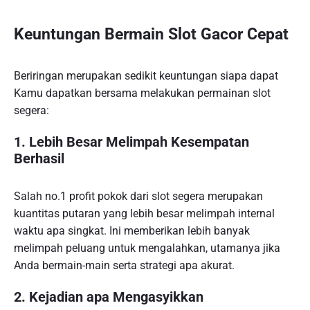
Keuntungan Bermain Slot Gacor Cepat
Beriringan merupakan sedikit keuntungan siapa dapat
Kamu dapatkan bersama melakukan permainan slot
segera:
1. Lebih Besar Melimpah Kesempatan
Berhasil
Salah no.1 profit pokok dari slot segera merupakan
kuantitas putaran yang lebih besar melimpah internal
waktu apa singkat. Ini memberikan lebih banyak
melimpah peluang untuk mengalahkan, utamanya jika
Anda bermain-main serta strategi apa akurat.
2. Kejadian apa Mengasyikkan