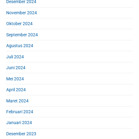
Desember 2024
November 2024
Oktober 2024
September 2024
Agustus 2024
Juli 2024
Juni 2024
Mei 2024
April 2024
Maret 2024
Februari 2024
Januari 2024
Desember 2023