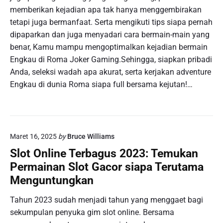
memberikan kejadian apa tak hanya menggembirakan
tetapi juga bermanfaat. Serta mengikuti tips siapa pernah
dipaparkan dan juga menyadari cara bermain-main yang
benar, Kamu mampu mengoptimalkan kejadian bermain
Engkau di Roma Joker Gaming.Sehingga, siapkan pribadi
Anda, seleksi wadah apa akurat, serta kerjakan adventure
Engkau di dunia Roma siapa full bersama kejutan!…
Maret 16, 2025
by
Bruce Williams
Slot Online Terbagus 2023: Temukan
Permainan Slot Gacor siapa Terutama
Menguntungkan
Tahun 2023 sudah menjadi tahun yang menggaet bagi
sekumpulan penyuka gim slot online. Bersama