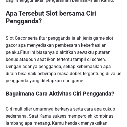
bagi menggunakan pengalaman bermain-main Kamu.
Apa Tersebut Slot bersama Ciri
Pengganda?
Slot Gacor serta fitur pengganda ialah jenis game slot
gacor apa menyediakan pembesaran keberhasilan
pelaku.Fitur ini biasanya diaktifkan sewaktu putaran
bonus ataupun saat ikon tertentu tampil di screen.
Dengan adanya pengganda, setiap keberhasilan apa
diraih bisa naik beberapa masa dobel, tergantung di value
pengganda yang ditetapkan dari game.
Bagaimana Cara Aktivitas Ciri Pengganda?
Ciri multiplier umumnya berkarya serta cara apa cukup
sederhana. Saat Kamu sukses memperoleh kombinasi
lambang apa menang, Kamu hendak menyaksikan