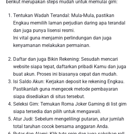
berikut merupakan steps mudah untuk memulai gim:
Tentukan Wadah Terandal: Mula-Mula, pastikan
Engkau memilih laman perjudian daring apa terandal
dan juga punya lisensi resmi.
Ini vital guna menjamin perlindungan dan juga
kenyamanan melakukan permainan.
Daftar dan juga Bikin Rekening: Sesudah mencari
website siapa tepat, daftarkan pribadi Kamu dan juga
buat akun. Proses ini biasanya cepat dan mudah.
Isi Saldo Akun: Kerjakan deposit ke rekening Engkau.
Pastikanlah guna mengecek metode pembayaran
siapa disediakan di situs tersebut.
Seleksi Gim: Temukan Roma Joker Gaming di list gim
siapa tersedia dan pilih untuk mengawali.
Atur Judi: Sebelum mengelilingi putaran, atur jumlah
total taruhan cocok bersama anggaran Anda.
Putar dan Alami: Klik tuts spin dan juga saksikan roll