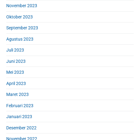
November 2023
Oktober 2023
September 2023
Agustus 2023
Juli 2023
Juni 2023
Mei 2023
April 2023
Maret 2023
Februari 2023
Januari 2023
Desember 2022
November 2022