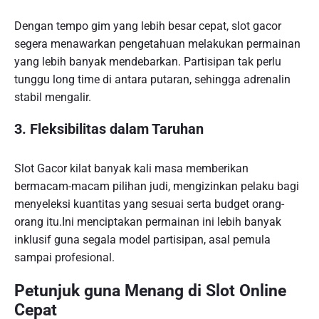
Dengan tempo gim yang lebih besar cepat, slot gacor
segera menawarkan pengetahuan melakukan permainan
yang lebih banyak mendebarkan. Partisipan tak perlu
tunggu long time di antara putaran, sehingga adrenalin
stabil mengalir.
3. Fleksibilitas dalam Taruhan
Slot Gacor kilat banyak kali masa memberikan
bermacam-macam pilihan judi, mengizinkan pelaku bagi
menyeleksi kuantitas yang sesuai serta budget orang-
orang itu.Ini menciptakan permainan ini lebih banyak
inklusif guna segala model partisipan, asal pemula
sampai profesional.
Petunjuk guna Menang di Slot Online
Cepat