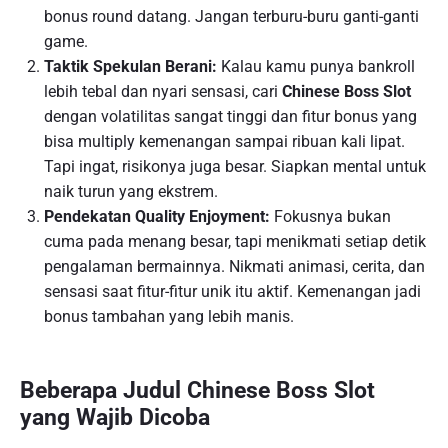
bonus round datang. Jangan terburu-buru ganti-ganti
game.
Taktik Spekulan Berani:
Kalau kamu punya bankroll
lebih tebal dan nyari sensasi, cari
Chinese Boss Slot
dengan volatilitas sangat tinggi dan fitur bonus yang
bisa multiply kemenangan sampai ribuan kali lipat.
Tapi ingat, risikonya juga besar. Siapkan mental untuk
naik turun yang ekstrem.
Pendekatan Quality Enjoyment:
Fokusnya bukan
cuma pada menang besar, tapi menikmati setiap detik
pengalaman bermainnya. Nikmati animasi, cerita, dan
sensasi saat fitur-fitur unik itu aktif. Kemenangan jadi
bonus tambahan yang lebih manis.
Beberapa Judul Chinese Boss Slot
yang Wajib Dicoba