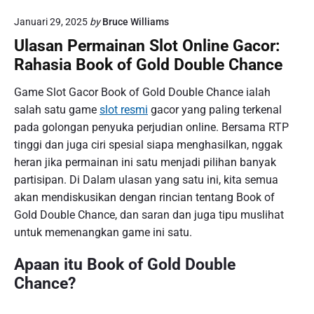
Januari 29, 2025
by
Bruce Williams
Ulasan Permainan Slot Online Gacor:
Rahasia Book of Gold Double Chance
Game Slot Gacor Book of Gold Double Chance ialah
salah satu game
slot resmi
gacor yang paling terkenal
pada golongan penyuka perjudian online. Bersama RTP
tinggi dan juga ciri spesial siapa menghasilkan, nggak
heran jika permainan ini satu menjadi pilihan banyak
partisipan. Di Dalam ulasan yang satu ini, kita semua
akan mendiskusikan dengan rincian tentang Book of
Gold Double Chance, dan saran dan juga tipu muslihat
untuk memenangkan game ini satu.
Apaan itu Book of Gold Double
Chance?