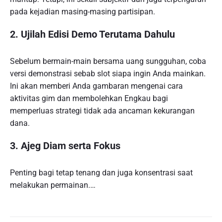
pada kejadian masing-masing partisipan.
2. Ujilah Edisi Demo Terutama Dahulu
Sebelum bermain-main bersama uang sungguhan, coba
versi demonstrasi sebab slot siapa ingin Anda mainkan.
Ini akan memberi Anda gambaran mengenai cara
aktivitas gim dan membolehkan Engkau bagi
memperluas strategi tidak ada ancaman kekurangan
dana.
3. Ajeg Diam serta Fokus
Penting bagi tetap tenang dan juga konsentrasi saat
melakukan permainan.…