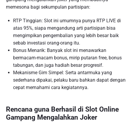
memesona bagi sekumpulan partisipan:
RTP Tinggian: Slot ini umumnya punya RTP LIVE di
atas 95%, siapa mengandung arti partisipan bisa
mengimpikan pengembalian yang lebih besar baik
sebab investasi orang-orang itu.
Bonus Menarik: Banyak slot ini menawarkan
bermacam-macam bonus, mirip putaran free, bonus
tabungan, dan juga hadiah besar progresif.
Mekanisme Gim Simpel: Serta antarmuka yang
sederhana dipakai, pelaku baru bahkan dapat dengan
cepat memahami cara kegiatannya.
Rencana guna Berhasil di Slot Online
Gampang Mengalahkan Joker