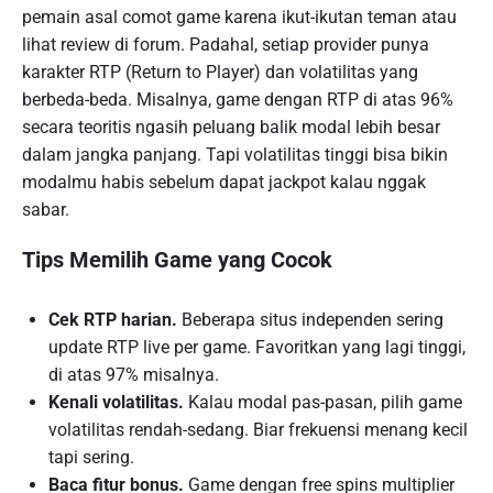
pemain asal comot game karena ikut-ikutan teman atau
lihat review di forum. Padahal, setiap provider punya
karakter RTP (Return to Player) dan volatilitas yang
berbeda-beda. Misalnya, game dengan RTP di atas 96%
secara teoritis ngasih peluang balik modal lebih besar
dalam jangka panjang. Tapi volatilitas tinggi bisa bikin
modalmu habis sebelum dapat jackpot kalau nggak
sabar.
Tips Memilih Game yang Cocok
Cek RTP harian.
Beberapa situs independen sering
update RTP live per game. Favoritkan yang lagi tinggi,
di atas 97% misalnya.
Kenali volatilitas.
Kalau modal pas-pasan, pilih game
volatilitas rendah-sedang. Biar frekuensi menang kecil
tapi sering.
Baca fitur bonus.
Game dengan free spins multiplier