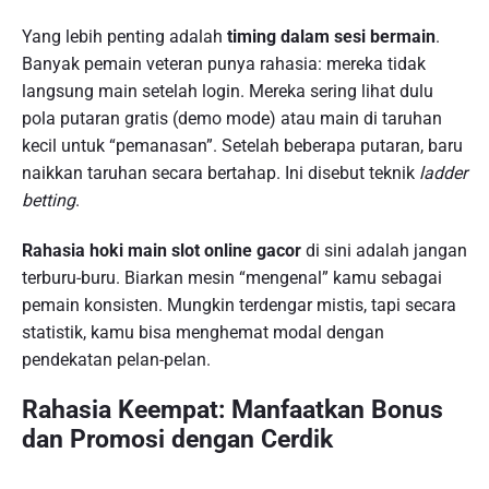
Yang lebih penting adalah
timing dalam sesi bermain
.
Banyak pemain veteran punya rahasia: mereka tidak
langsung main setelah login. Mereka sering lihat dulu
pola putaran gratis (demo mode) atau main di taruhan
kecil untuk “pemanasan”. Setelah beberapa putaran, baru
naikkan taruhan secara bertahap. Ini disebut teknik
ladder
betting
.
Rahasia hoki main slot online gacor
di sini adalah jangan
terburu-buru. Biarkan mesin “mengenal” kamu sebagai
pemain konsisten. Mungkin terdengar mistis, tapi secara
statistik, kamu bisa menghemat modal dengan
pendekatan pelan-pelan.
Rahasia Keempat: Manfaatkan Bonus
dan Promosi dengan Cerdik