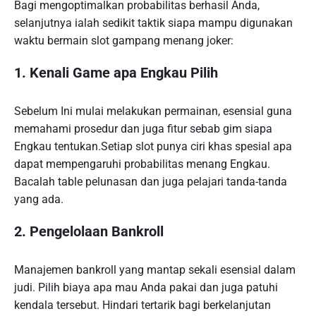
Bagi mengoptimalkan probabilitas berhasil Anda,
selanjutnya ialah sedikit taktik siapa mampu digunakan
waktu bermain slot gampang menang joker:
1. Kenali Game apa Engkau Pilih
Sebelum Ini mulai melakukan permainan, esensial guna
memahami prosedur dan juga fitur sebab gim siapa
Engkau tentukan.Setiap slot punya ciri khas spesial apa
dapat mempengaruhi probabilitas menang Engkau.
Bacalah table pelunasan dan juga pelajari tanda-tanda
yang ada.
2. Pengelolaan Bankroll
Manajemen bankroll yang mantap sekali esensial dalam
judi. Pilih biaya apa mau Anda pakai dan juga patuhi
kendala tersebut. Hindari tertarik bagi berkelanjutan