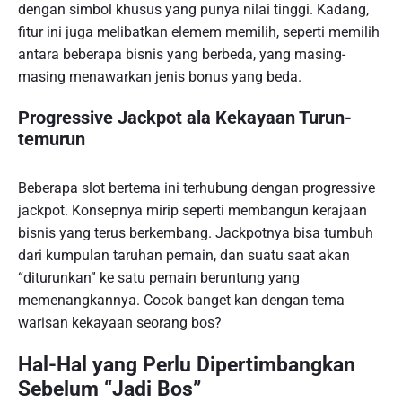
dengan simbol khusus yang punya nilai tinggi. Kadang,
fitur ini juga melibatkan elemem memilih, seperti memilih
antara beberapa bisnis yang berbeda, yang masing-
masing menawarkan jenis bonus yang beda.
Progressive Jackpot ala Kekayaan Turun-
temurun
Beberapa slot bertema ini terhubung dengan progressive
jackpot. Konsepnya mirip seperti membangun kerajaan
bisnis yang terus berkembang. Jackpotnya bisa tumbuh
dari kumpulan taruhan pemain, dan suatu saat akan
“diturunkan” ke satu pemain beruntung yang
memenangkannya. Cocok banget kan dengan tema
warisan kekayaan seorang bos?
Hal-Hal yang Perlu Dipertimbangkan
Sebelum “Jadi Bos”