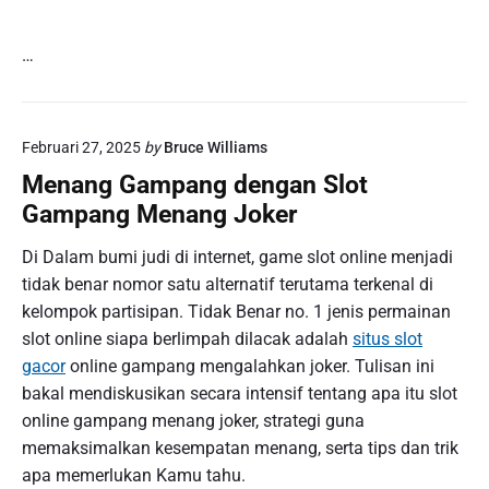
…
Februari 27, 2025
by
Bruce Williams
Menang Gampang dengan Slot
Gampang Menang Joker
Di Dalam bumi judi di internet, game slot online menjadi
tidak benar nomor satu alternatif terutama terkenal di
kelompok partisipan. Tidak Benar no. 1 jenis permainan
slot online siapa berlimpah dilacak adalah
situs slot
gacor
online gampang mengalahkan joker. Tulisan ini
bakal mendiskusikan secara intensif tentang apa itu slot
online gampang menang joker, strategi guna
memaksimalkan kesempatan menang, serta tips dan trik
apa memerlukan Kamu tahu.