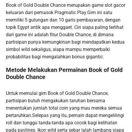
Book of Gold Double Chance merupakan game slot gacor
keluaran dari pemasok Pragmatic Play.Gim ini satu
memiliki 5 gulungan dan 10 garis pembayaran, dengan
topik Egypt antik apa menggaet. Ciri siapa paling terlihat
dari game ini adalah fitur Double Chance, di dimana
partisipan punya kemungkinan bagi mendapatkan kedua
simbol wild sekaligus, siapa mampu memperbaiki
probabilitas bagi mengalahkan bonus gigantic.
Metode Melakukan Permainan Book of Gold
Double Chance
Untuk memulai gim Book of Gold Double Chance,
partisipan butuh mengakukan taruhan bersama
menentukan jumlah total coin yang mau mereka semua
pertaruhkan.Selepas yang itu, pemain dapat mengelilingi
roll dan tunggu tanda-tanda apa cocok bagi kelihatan
pada paylines. Ikon wild serta sebar ialah lambang siapa