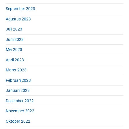
September 2023
Agustus 2023
Juli 2023
Juni 2023
Mei 2023
April 2023
Maret 2023
Februari 2023
Januari 2023
Desember 2022
November 2022
Oktober 2022