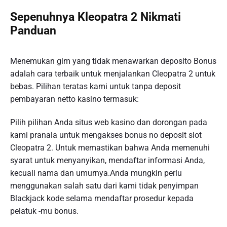
Sepenuhnya Kleopatra 2 Nikmati
Panduan
Menemukan gim yang tidak menawarkan deposito Bonus
adalah cara terbaik untuk menjalankan Cleopatra 2 untuk
bebas. Pilihan teratas kami untuk tanpa deposit
pembayaran netto kasino termasuk:
Pilih pilihan Anda situs web kasino dan dorongan pada
kami pranala untuk mengakses bonus no deposit slot
Cleopatra 2. Untuk memastikan bahwa Anda memenuhi
syarat untuk menyanyikan, mendaftar informasi Anda,
kecuali nama dan umurnya.Anda mungkin perlu
menggunakan salah satu dari kami tidak penyimpan
Blackjack kode selama mendaftar prosedur kepada
pelatuk -mu bonus.