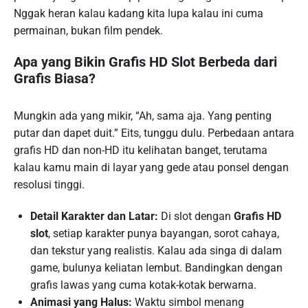
Nggak heran kalau kadang kita lupa kalau ini cuma
permainan, bukan film pendek.
Apa yang Bikin Grafis HD Slot Berbeda dari
Grafis Biasa?
Mungkin ada yang mikir, “Ah, sama aja. Yang penting
putar dan dapet duit.” Eits, tunggu dulu. Perbedaan antara
grafis HD dan non-HD itu kelihatan banget, terutama
kalau kamu main di layar yang gede atau ponsel dengan
resolusi tinggi.
Detail Karakter dan Latar:
Di slot dengan
Grafis HD
slot
, setiap karakter punya bayangan, sorot cahaya,
dan tekstur yang realistis. Kalau ada singa di dalam
game, bulunya keliatan lembut. Bandingkan dengan
grafis lawas yang cuma kotak-kotak berwarna.
Animasi yang Halus:
Waktu simbol menang