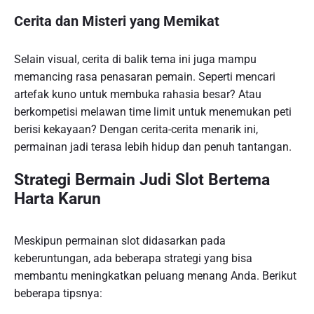
Cerita dan Misteri yang Memikat
Selain visual, cerita di balik tema ini juga mampu
memancing rasa penasaran pemain. Seperti mencari
artefak kuno untuk membuka rahasia besar? Atau
berkompetisi melawan time limit untuk menemukan peti
berisi kekayaan? Dengan cerita-cerita menarik ini,
permainan jadi terasa lebih hidup dan penuh tantangan.
Strategi Bermain Judi Slot Bertema
Harta Karun
Meskipun permainan slot didasarkan pada
keberuntungan, ada beberapa strategi yang bisa
membantu meningkatkan peluang menang Anda. Berikut
beberapa tipsnya: