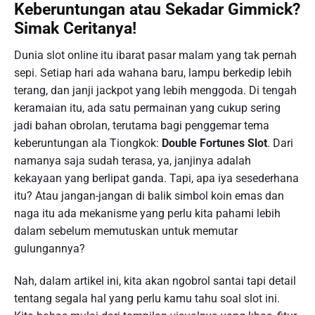
Keberuntungan atau Sekadar Gimmick?
Simak Ceritanya!
Dunia slot online itu ibarat pasar malam yang tak pernah
sepi. Setiap hari ada wahana baru, lampu berkedip lebih
terang, dan janji jackpot yang lebih menggoda. Di tengah
keramaian itu, ada satu permainan yang cukup sering
jadi bahan obrolan, terutama bagi penggemar tema
keberuntungan ala Tiongkok:
Double Fortunes Slot
. Dari
namanya saja sudah terasa, ya, janjinya adalah
kekayaan yang berlipat ganda. Tapi, apa iya sesederhana
itu? Atau jangan-jangan di balik simbol koin emas dan
naga itu ada mekanisme yang perlu kita pahami lebih
dalam sebelum memutuskan untuk memutar
gulungannya?
Nah, dalam artikel ini, kita akan ngobrol santai tapi detail
tentang segala hal yang perlu kamu tahu soal slot ini.