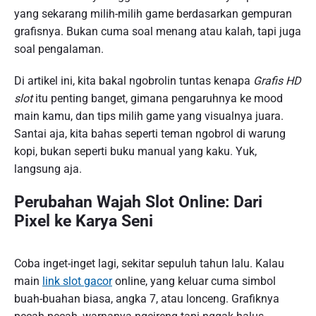
yang sekarang milih-milih game berdasarkan gempuran
grafisnya. Bukan cuma soal menang atau kalah, tapi juga
soal pengalaman.
Di artikel ini, kita bakal ngobrolin tuntas kenapa
Grafis HD
slot
itu penting banget, gimana pengaruhnya ke mood
main kamu, dan tips milih game yang visualnya juara.
Santai aja, kita bahas seperti teman ngobrol di warung
kopi, bukan seperti buku manual yang kaku. Yuk,
langsung aja.
Perubahan Wajah Slot Online: Dari
Pixel ke Karya Seni
Coba inget-inget lagi, sekitar sepuluh tahun lalu. Kalau
main
link slot gacor
online, yang keluar cuma simbol
buah-buahan biasa, angka 7, atau lonceng. Grafiknya