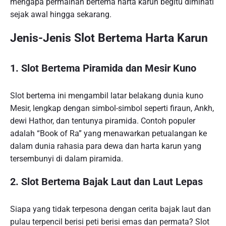
mengapa permainan bertema harta karun begitu diminati
sejak awal hingga sekarang.
Jenis-Jenis Slot Bertema Harta Karun
1. Slot Bertema Piramida dan Mesir Kuno
Slot bertema ini mengambil latar belakang dunia kuno
Mesir, lengkap dengan simbol-simbol seperti firaun, Ankh,
dewi Hathor, dan tentunya piramida. Contoh populer
adalah “Book of Ra” yang menawarkan petualangan ke
dalam dunia rahasia para dewa dan harta karun yang
tersembunyi di dalam piramida.
2. Slot Bertema Bajak Laut dan Laut Lepas
Siapa yang tidak terpesona dengan cerita bajak laut dan
pulau terpencil berisi peti berisi emas dan permata? Slot