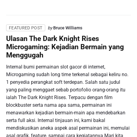
by
Bruce Williams
FEATURED POST
Ulasan The Dark Knight Rises
Microgaming: Kejadian Bermain yang
Menggugah
Internal bumi permainan slot gacor di internet,
Microgaming sudah long time terkenal sebagai keliru no.
1 penyedia perangkat soft terdepan. Salah satu judul
yang paling menggaet sebab portofolio orang-orang itu
ialah The Dark Knight Rises. Terpacu dengan film
blockbuster serta nama apa sama, permainan ini
menawarkan kejadian bermain-main apa mendebarkan
serta full aksi. Internal tinjauan ini, kami bakal
mendiskusikan aneka aspek asal permainan ini, memulai
asal grafik, feature, sampai cara kegiatannya.Mari kita