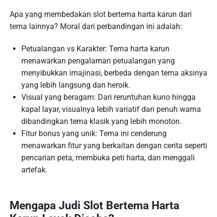
Apa yang membedakan slot bertema harta karun dari
tema lainnya? Moral dari perbandingan ini adalah:
Petualangan vs Karakter: Tema harta karun
menawarkan pengalaman petualangan yang
menyibukkan imajinasi, berbeda dengan tema aksinya
yang lebih langsung dan heroik.
Visual yang beragam: Dari reruntuhan kuno hingga
kapal layar, visualnya lebih variatif dan penuh warna
dibandingkan tema klasik yang lebih monoton.
Fitur bonus yang unik: Tema ini cenderung
menawarkan fitur yang berkaitan dengan cerita seperti
pencarian peta, membuka peti harta, dan menggali
artefak.
Mengapa Judi Slot Bertema Harta