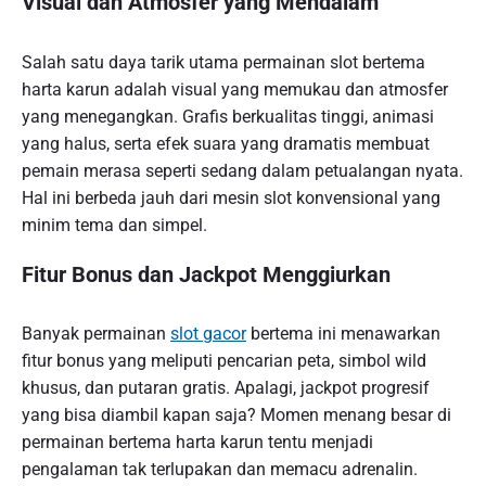
Visual dan Atmosfer yang Mendalam
Salah satu daya tarik utama permainan slot bertema
harta karun adalah visual yang memukau dan atmosfer
yang menegangkan. Grafis berkualitas tinggi, animasi
yang halus, serta efek suara yang dramatis membuat
pemain merasa seperti sedang dalam petualangan nyata.
Hal ini berbeda jauh dari mesin slot konvensional yang
minim tema dan simpel.
Fitur Bonus dan Jackpot Menggiurkan
Banyak permainan
slot gacor
bertema ini menawarkan
fitur bonus yang meliputi pencarian peta, simbol wild
khusus, dan putaran gratis. Apalagi, jackpot progresif
yang bisa diambil kapan saja? Momen menang besar di
permainan bertema harta karun tentu menjadi
pengalaman tak terlupakan dan memacu adrenalin.