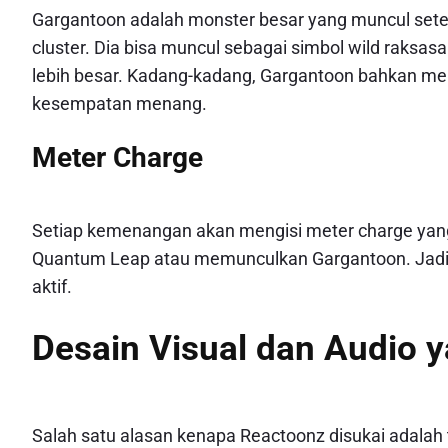
Gargantoon adalah monster besar yang muncul se
cluster. Dia bisa muncul sebagai simbol wild ra
lebih besar. Kadang-kadang, Gargantoon bahkan mem
kesempatan menang.
Meter Charge
Setiap kemenangan akan mengisi meter charge yang ad
Quantum Leap atau memunculkan Gargantoon. Jadi, 
aktif.
Desain Visual dan Audio 
Salah satu alasan kenapa Reactoonz disukai adalah 