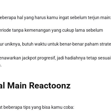
berapa hal yang harus kamu ingat sebelum terjun main
eriode tanpa kemenangan yang cukup lama sebelum
tur uniknya, butuh waktu untuk benar-benar paham strate
nawarkan jackpot progresif, jadi hadiahnya tetap sesuai
.
al Main Reactoonz
t beberapa tips yang bisa kamu coba: