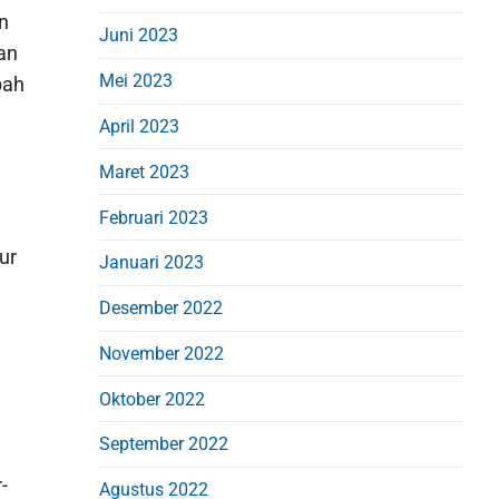
n
Juni 2023
an
Mei 2023
bah
April 2023
Maret 2023
Februari 2023
ur
Januari 2023
Desember 2022
November 2022
Oktober 2022
September 2022
-
Agustus 2022