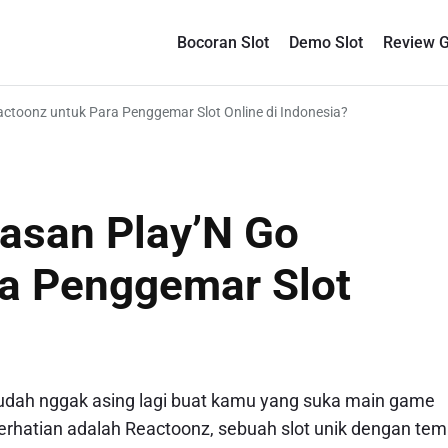
Bocoran Slot
Demo Slot
Review 
ctoonz untuk Para Penggemar Slot Online di Indonesia?
asan Play’N Go
ra Penggemar Slot
i sudah nggak asing lagi buat kamu yang suka main game
erhatian adalah Reactoonz, sebuah slot unik dengan te