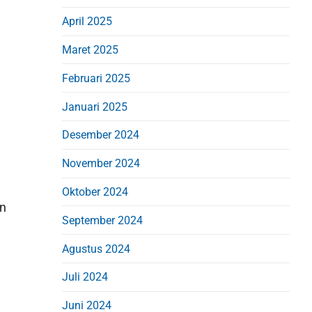
April 2025
Maret 2025
Februari 2025
Januari 2025
Desember 2024
November 2024
Oktober 2024
an
September 2024
Agustus 2024
Juli 2024
Juni 2024