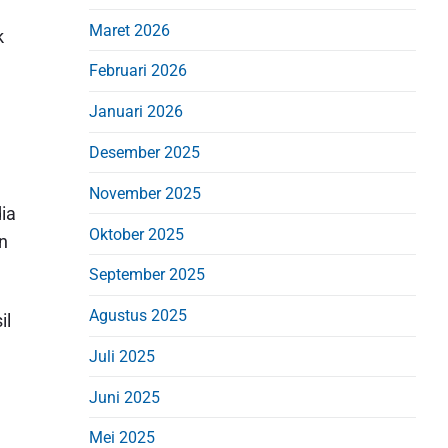
d
Maret 2026
e
k
b
Februari 2026
a
Januari 2026
r
Desember 2025
November 2025
ia
Oktober 2025
n
September 2025
Agustus 2025
il
Juli 2025
Juni 2025
Mei 2025