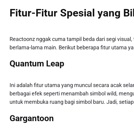
Fitur-Fitur Spesial yang 
Reactoonz nggak cuma tampil beda dari segi visual, 
berlama-lama main. Berikut beberapa fitur utama ya
Quantum Leap
Ini adalah fitur utama yang muncul secara acak s
berbagai efek seperti menambah simbol wild, meng
untuk membuka ruang bagi simbol baru. Jadi, setiap
Gargantoon