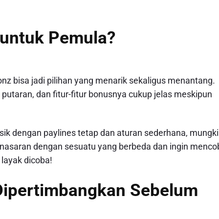
 untuk Pemula?
nz bisa jadi pilihan yang menarik sekaligus menantang.
taran, dan fitur-fitur bonusnya cukup jelas meskipun
lasik dengan paylines tetap dan aturan sederhana, mungk
enasaran dengan sesuatu yang berbeda dan ingin menco
 layak dicoba!
 Dipertimbangkan Sebelum