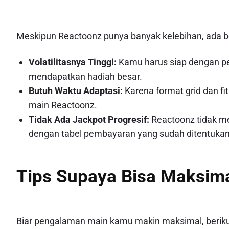
Meskipun Reactoonz punya banyak kelebihan, ada be
Volatilitasnya Tinggi:
Kamu harus siap dengan p
mendapatkan hadiah besar.
Butuh Waktu Adaptasi:
Karena format grid dan fi
main Reactoonz.
Tidak Ada Jackpot Progresif:
Reactoonz tidak me
dengan tabel pembayaran yang sudah ditentukan
Tips Supaya Bisa Maksim
Biar pengalaman main kamu makin maksimal, beriku