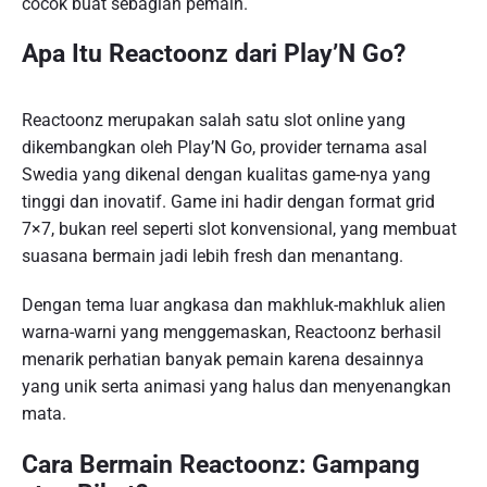
cocok buat sebagian pemain.
Apa Itu Reactoonz dari Play’N Go?
Reactoonz merupakan salah satu slot online yang
dikembangkan oleh Play’N Go, provider ternama asal
Swedia yang dikenal dengan kualitas game-nya yang
tinggi dan inovatif. Game ini hadir dengan format grid
7×7, bukan reel seperti slot konvensional, yang membuat
suasana bermain jadi lebih fresh dan menantang.
Dengan tema luar angkasa dan makhluk-makhluk alien
warna-warni yang menggemaskan, Reactoonz berhasil
menarik perhatian banyak pemain karena desainnya
yang unik serta animasi yang halus dan menyenangkan
mata.
Cara Bermain Reactoonz: Gampang