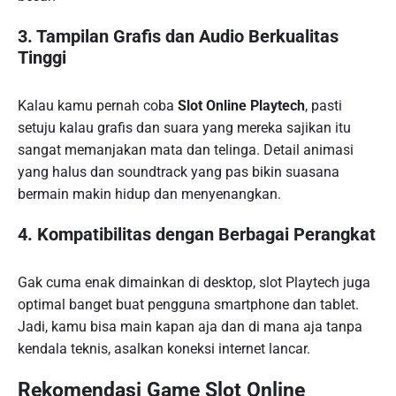
3. Tampilan Grafis dan Audio Berkualitas
Tinggi
Kalau kamu pernah coba
Slot Online Playtech
, pasti
setuju kalau grafis dan suara yang mereka sajikan itu
sangat memanjakan mata dan telinga. Detail animasi
yang halus dan soundtrack yang pas bikin suasana
bermain makin hidup dan menyenangkan.
4. Kompatibilitas dengan Berbagai Perangkat
Gak cuma enak dimainkan di desktop, slot Playtech juga
optimal banget buat pengguna smartphone dan tablet.
Jadi, kamu bisa main kapan aja dan di mana aja tanpa
kendala teknis, asalkan koneksi internet lancar.
Rekomendasi Game Slot Online