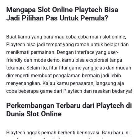
Mengapa Slot Online Playtech Bisa
Jadi Pilihan Pas Untuk Pemula?
Buat kamu yang baru mau coba-coba main slot online,
Playtech bisa jadi tempat yang ramah untuk belajar dan
menikmati permainan. Dengan interface yang user-
friendly dan mode demo, kamu bisa eksplorasi tanpa
tekanan. Selain itu, fitur-fitur game yang jelas dan mudah
dimengerti membuat pengalaman bermain jadi lebih
menyenangkan. Kalau kamu penasaran, langsung aja
coba beberapa game dari Playtech dan rasakan bedanya!
Perkembangan Terbaru dari Playtech di
Dunia Slot Online
Playtech nggak pernah berhenti berinovasi. Baru-baru ini