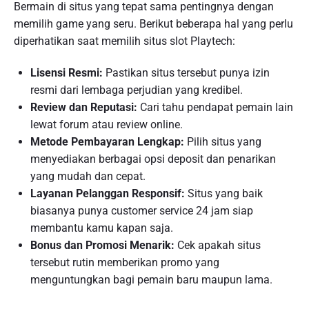
Bermain di situs yang tepat sama pentingnya dengan
memilih game yang seru. Berikut beberapa hal yang perlu
diperhatikan saat memilih situs slot Playtech:
Lisensi Resmi:
Pastikan situs tersebut punya izin
resmi dari lembaga perjudian yang kredibel.
Review dan Reputasi:
Cari tahu pendapat pemain lain
lewat forum atau review online.
Metode Pembayaran Lengkap:
Pilih situs yang
menyediakan berbagai opsi deposit dan penarikan
yang mudah dan cepat.
Layanan Pelanggan Responsif:
Situs yang baik
biasanya punya customer service 24 jam siap
membantu kamu kapan saja.
Bonus dan Promosi Menarik:
Cek apakah situs
tersebut rutin memberikan promo yang
menguntungkan bagi pemain baru maupun lama.