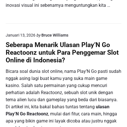
inovasi visual ini sebenarnya menguntungkan kita …
Januari 13, 2026
by
Bruce Williams
Seberapa Menarik Ulasan Play’N Go
Reactoonz untuk Para Penggemar Slot
Online di Indonesia?
Bicara soal dunia slot online, nama Play’N Go pasti sudah
nggak asing lagi buat kamu yang suka main game
kasino. Salah satu permainan yang cukup mencuri
perhatian adalah Reactoonz, sebuah slot unik dengan
tema alien lucu dan gameplay yang beda dari biasanya.
Di artikel ini, kita bakal bahas tuntas tentang
ulasan
Play’N Go Reactoonz
, mulai dari fitur, cara main, hingga
apa yang bikin game ini layak dicoba atau justru nggak