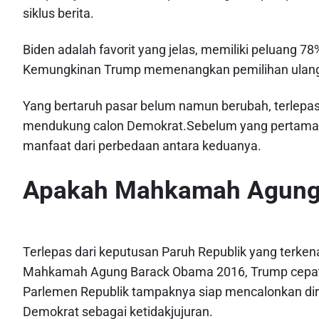
siklus berita.
Biden adalah favorit yang jelas, memiliki peluan
Kemungkinan Trump memenangkan pemilihan ulang a
Yang bertaruh pasar belum namun berubah, terlepas
mendukung calon Demokrat.Sebelum yang pertama 
manfaat dari perbedaan antara keduanya.
Apakah Mahkamah Agung 
Terlepas dari keputusan Paruh Republik yang terkena
Mahkamah Agung Barack Obama 2016, Trump cepat B
Parlemen Republik tampaknya siap mencalonkan dir
Demokrat sebagai ketidakjujuran.