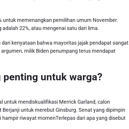
g 78% untuk memenangkan pemilihan umum November.
dalah 22%, atau mengenai satu dari lima.
 dari kenyataan bahwa mayoritas jajak pendapat sangat
argumen, milik Biden penumpang terus mendapat
penting untuk warga?
l untuk mendiskualifikasi Merrick Garland, calon
erjanji untuk merebut Ginsburg. Senat yang dipimpin
i hampir riwayat momenTerlepas dari apa yang disebut