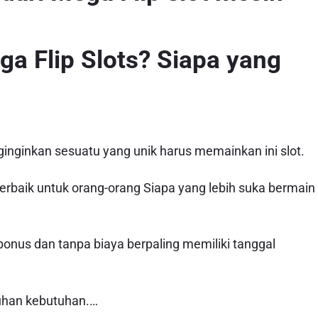
a Flip Slots? Siapa yang
inginkan sesuatu yang unik harus memainkan ini slot.
terbaik untuk orang-orang Siapa yang lebih suka bermain
bonus dan tanpa biaya berpaling memiliki tanggal
ruhan kebutuhan.…