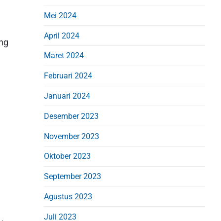
Mei 2024
April 2024
ang
Maret 2024
Februari 2024
Januari 2024
Desember 2023
November 2023
Oktober 2023
September 2023
Agustus 2023
Juli 2023