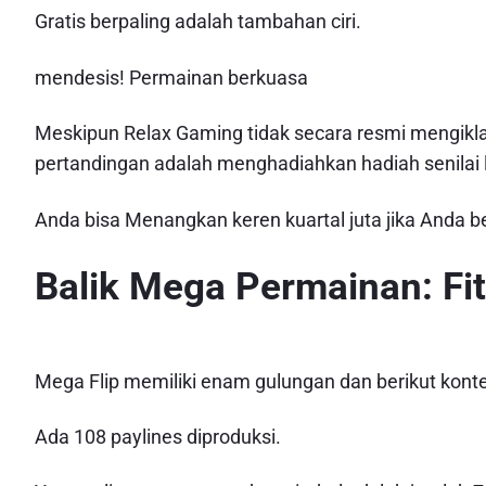
Gratis berpaling adalah tambahan ciri.
mendesis! Permainan berkuasa
Meskipun Relax Gaming tidak secara resmi mengikl
pertandingan adalah menghadiahkan hadiah senilai le
Anda bisa Menangkan keren kuartal juta jika Anda b
Balik Mega Permainan: Fi
Mega Flip memiliki enam gulungan dan berikut kont
Ada 108 paylines diproduksi.