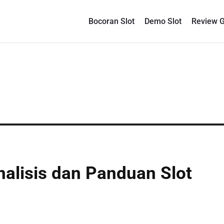
Bocoran Slot
Demo Slot
Review 
nalisis dan Panduan Slot