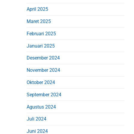
April 2025
Maret 2025
Februari 2025
Januari 2025
Desember 2024
November 2024
Oktober 2024
September 2024
Agustus 2024
Juli 2024
Juni 2024