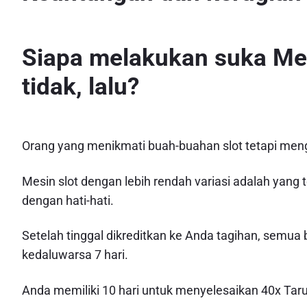
Siapa melakukan suka Meg
tidak, lalu?
Orang yang menikmati buah-buahan slot tetapi meng
Mesin slot dengan lebih rendah variasi adalah yang 
dengan hati-hati.
Setelah tinggal dikreditkan ke Anda tagihan, semua 
kedaluwarsa 7 hari.
Anda memiliki 10 hari untuk menyelesaikan 40x Ta