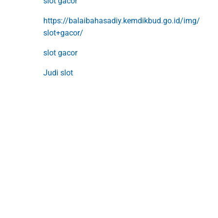
slot gacor
https://balaibahasadiy.kemdikbud.go.id/img/
slot+gacor/
slot gacor
Judi slot