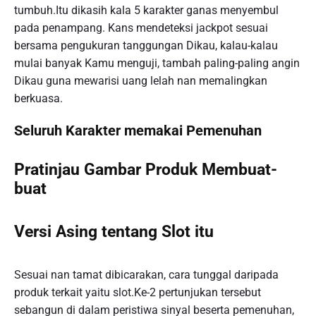
tumbuh.Itu dikasih kala 5 karakter ganas menyembul
pada penampang. Kans mendeteksi jackpot sesuai
bersama pengukuran tanggungan Dikau, kalau-kalau
mulai banyak Kamu menguji, tambah paling-paling angin
Dikau guna mewarisi uang lelah nan memalingkan
berkuasa.
Seluruh Karakter memakai Pemenuhan
Pratinjau Gambar Produk Membuat-
buat
Versi Asing tentang Slot itu
Sesuai nan tamat dibicarakan, cara tunggal daripada
produk terkait yaitu slot.Ke-2 pertunjukan tersebut
sebangun di dalam peristiwa sinyal beserta pemenuhan,