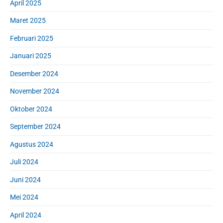
April 2025
Maret 2025
Februari 2025
Januari 2025
Desember 2024
November 2024
Oktober 2024
September 2024
Agustus 2024
Juli 2024
Juni 2024
Mei 2024
April 2024