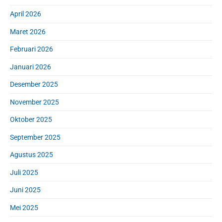
:
e
April 2026
b
a
Maret 2026
r
Februari 2026
Januari 2026
Desember 2025
November 2025
Oktober 2025
September 2025
Agustus 2025
Juli 2025
Juni 2025
Mei 2025