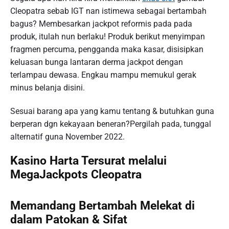
Cleopatra sebab IGT nan istimewa sebagai bertambah
bagus? Membesarkan jackpot reformis pada pada
produk, itulah nun berlaku! Produk berikut menyimpan
fragmen percuma, pengganda maka kasar, disisipkan
keluasan bunga lantaran derma jackpot dengan
terlampau dewasa. Engkau mampu memukul gerak
minus belanja disini.
Sesuai barang apa yang kamu tentang & butuhkan guna
berperan dgn kekayaan beneran?Pergilah pada, tunggal
alternatif guna November 2022.
Kasino Harta Tersurat melalui
MegaJackpots Cleopatra
Memandang Bertambah Melekat di
dalam Patokan & Sifat