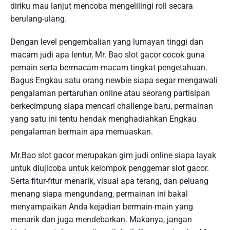
diriku mau lanjut mencoba mengelilingi roll secara
berulang-ulang.
Dengan level pengembalian yang lumayan tinggi dan
macam judi apa lentur, Mr. Bao slot gacor cocok guna
pemain serta bermacam-macam tingkat pengetahuan.
Bagus Engkau satu orang newbie siapa segar mengawali
pengalaman pertaruhan online atau seorang partisipan
berkecimpung siapa mencari challenge baru, permainan
yang satu ini tentu hendak menghadiahkan Engkau
pengalaman bermain apa memuaskan.
Mr.Bao slot gacor merupakan gim judi online siapa layak
untuk diujicoba untuk kelompok penggemar slot gacor.
Serta fitur-fitur menarik, visual apa terang, dan peluang
menang siapa mengundang, permainan ini bakal
menyampaikan Anda kejadian bermain-main yang
menarik dan juga mendebarkan. Makanya, jangan