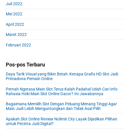
Juli 2022
Mei 2022
April 2022
Maret 2022
Februari 2022
Pos-pos Terbaru
Daya Tarik Visual yang Bikin Betah: Kenapa Grafis HD Slot Jadi
Primadona Pemain Online
Pernah Ngerasa Main Slot Terus Kalah Padahal Udah Cari Info
Rahasia Hoki Main Slot Online Gacor? Ini Jawabannya
Bagaimana Memilih Slot Dengan Peluang Menang Tinggi Agar
Main Judi Lebih Menguntungkan dan Tidak Asal Pilih
Apakah Slot Online Review Nolimit City Layak Dijadikan Pilihan
untuk Pecinta Judi Digital?