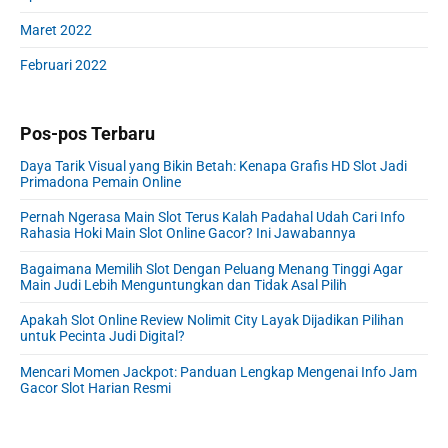
Maret 2022
Februari 2022
Pos-pos Terbaru
Daya Tarik Visual yang Bikin Betah: Kenapa Grafis HD Slot Jadi
Primadona Pemain Online
Pernah Ngerasa Main Slot Terus Kalah Padahal Udah Cari Info
Rahasia Hoki Main Slot Online Gacor? Ini Jawabannya
Bagaimana Memilih Slot Dengan Peluang Menang Tinggi Agar
Main Judi Lebih Menguntungkan dan Tidak Asal Pilih
Apakah Slot Online Review Nolimit City Layak Dijadikan Pilihan
untuk Pecinta Judi Digital?
Mencari Momen Jackpot: Panduan Lengkap Mengenai Info Jam
Gacor Slot Harian Resmi