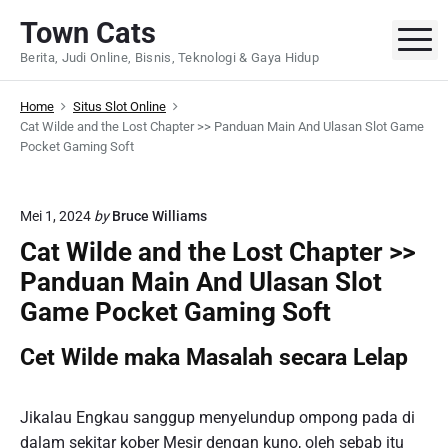
S
Town Cats
k
M
Berita, Judi Online, Bisnis, Teknologi & Gaya Hidup
i
p
Home
Situs Slot Online
t
Cat Wilde and the Lost Chapter >> Panduan Main And Ulasan Slot Game
o
Pocket Gaming Soft
c
o
n
Mei 1, 2024
by
Bruce Williams
t
Cat Wilde and the Lost Chapter >>
e
Panduan Main And Ulasan Slot
n
Game Pocket Gaming Soft
t
Cet Wilde maka Masalah secara Lelap
Jikalau Engkau sanggup menyelundup ompong pada di
dalam sekitar kober Mesir dengan kuno, oleh sebab itu