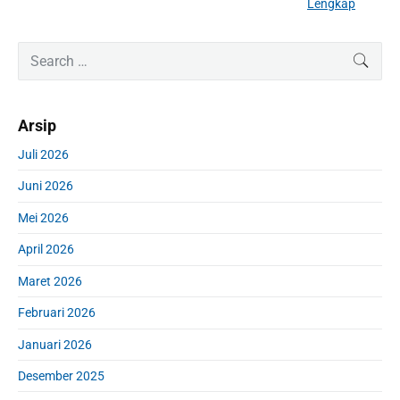
s
Lengkap
e
i
i
x
o
p
P
S
t
SEAR
u
r
o
e
p
i
s
a
s
o
m
p
r
s
Arsip
a
c
o
r
t
h
s
Juli 2026
y
:
f
t
S
Juni 2026
o
:
i
r
d
Mei 2026
:
e
April 2026
b
a
Maret 2026
r
Februari 2026
Januari 2026
Desember 2025