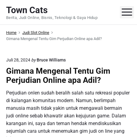
S
Town Cats
k
M
Berita, Judi Online, Bisnis, Teknologi & Gaya Hidup
i
p
Home
Judi Slot Online
t
Gimana Mengenal Tentu Gim Perjudian Online apa Adil?
o
c
o
Juli 28, 2024
by
Bruce Williams
n
Gimana Mengenal Tentu Gim
t
Perjudian Online apa Adil?
e
n
Perjudian onlen sudah beralih salah satu rekreasi populer
t
di kalangan komunitas modern. Namun, berlimpah
manusia masih tidak yakin untuk mengawali bermain
judi online sebab khawatir akan kejujuran game. Dalam
karangan ini, saya dan teman hendak mendiskusikan
sejumlah cara untuk menemukan gim judi on line yang