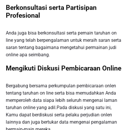
Berkonsultasi serta Partisipan
Profesional
Anda juga bisa berkonsultasi serta pemain taruhan on
line yang telah berpengalaman untuk meraih saran serta
saran tentang bagaimana mengetahui permainan judi
online apa seimbang.
Mengikuti Diskusi Pembicaraan Online
Bergabung bersama perkumpulan pembicaraan onlen
tentang taruhan on line serta bisa memudahkan Anda
memperoleh data siapa lebih seluruh mengenai laman
taruhan online yang adil.Pada diskusi yang satu ini,
Kamu dapat berdiskusi serta pelaku perjudian onlen
lainnya dan juga bertukar data mengenai pengalaman
bermain-main mereka.