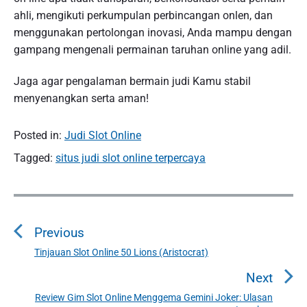
ahli, mengikuti perkumpulan perbincangan onlen, dan
menggunakan pertolongan inovasi, Anda mampu dengan
gampang mengenali permainan taruhan online yang adil.
Jaga agar pengalaman bermain judi Kamu stabil
menyenangkan serta aman!
Posted in:
Judi Slot Online
Tagged:
situs judi slot online terpercaya
N
a
Previous
v
i
Tinjauan Slot Online 50 Lions (Aristocrat)
P
g
r
Next
a
e
Review Gim Slot Online Menggema Gemini Joker: Ulasan
N
v