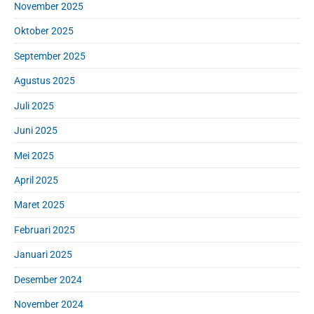
November 2025
Oktober 2025
September 2025
Agustus 2025
Juli 2025
Juni 2025
Mei 2025
April 2025
Maret 2025
Februari 2025
Januari 2025
Desember 2024
November 2024