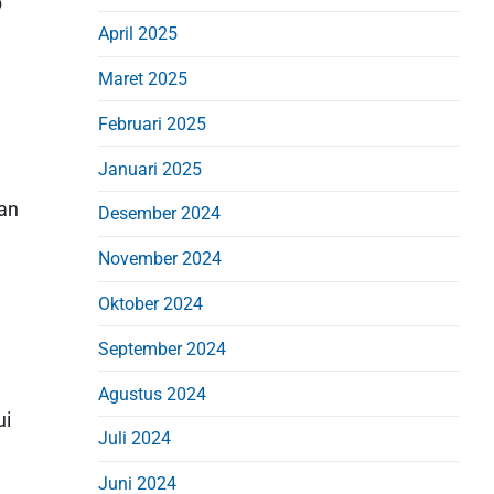
b
April 2025
Maret 2025
Februari 2025
Januari 2025
an
Desember 2024
November 2024
Oktober 2024
September 2024
h
Agustus 2024
ui
Juli 2024
Juni 2024