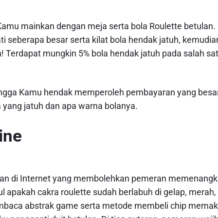
Kamu mainkan dengan meja serta bola Roulette betulan.
i seberapa besar serta kilat bola hendak jatuh, kemudia
h! Terdapat mungkin 5% bola hendak jatuh pada salah sa
 hingga Kamu hendak memperoleh pembayaran yang besar
 yang jatuh dan apa warna bolanya.
ine
lian di Internet yang membolehkan pemeran memenang
 apakah cakra roulette sudah berlabuh di gelap, merah,
 membaca abstrak game serta metode membeli chip memak