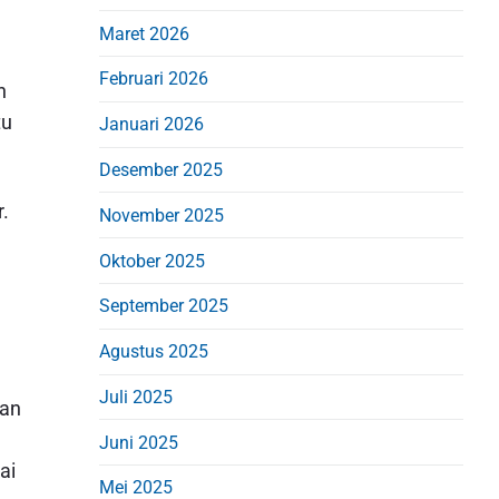
d
Maret 2026
e
b
Februari 2026
n
a
tu
Januari 2026
r
Desember 2025
.
November 2025
Oktober 2025
September 2025
Agustus 2025
Juli 2025
kan
Juni 2025
ai
Mei 2025