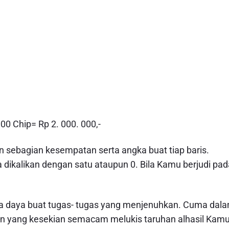
 000 Chip= Rp 2. 000. 000,-
 sebagian kesempatan serta angka buat tiap baris.
a dikalikan dengan satu ataupun 0. Bila Kamu berjudi pad
rta daya buat tugas- tugas yang menjenuhkan. Cuma dal
n yang kesekian semacam melukis taruhan alhasil Kam