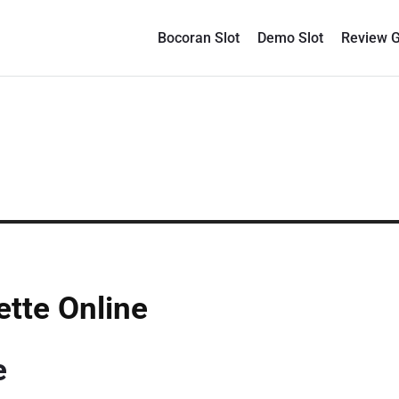
Bocoran Slot
Demo Slot
Review 
ette Online
e