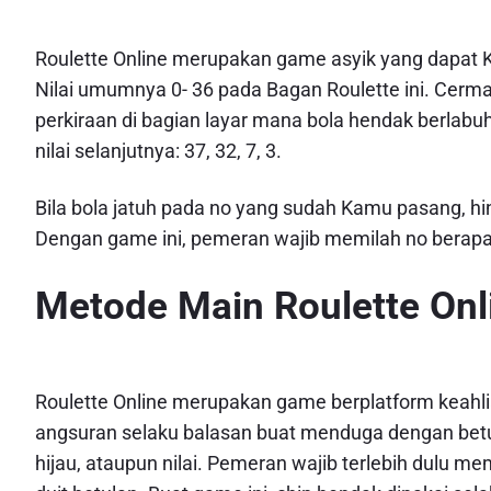
Roulette Online merupakan game asyik yang dapat 
Nilai umumnya 0- 36 pada Bagan Roulette ini. Cermat
perkiraan di bagian layar mana bola hendak berlabu
nilai selanjutnya: 37, 32, 7, 3.
Bila bola jatuh pada no yang sudah Kamu pasang,
Dengan game ini, pemeran wajib memilah no berapa
Metode Main Roulette Onl
Roulette Online merupakan game berplatform keah
angsuran selaku balasan buat menduga dengan betul
hijau, ataupun nilai. Pemeran wajib terlebih dulu