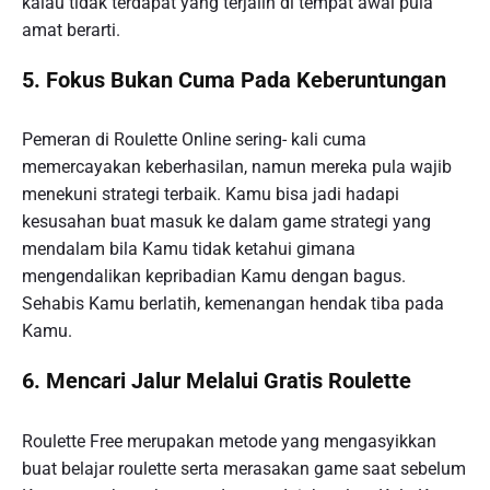
kalau tidak terdapat yang terjalin di tempat awal pula
amat berarti.
5. Fokus Bukan Cuma Pada Keberuntungan
Pemeran di Roulette Online sering- kali cuma
memercayakan keberhasilan, namun mereka pula wajib
menekuni strategi terbaik. Kamu bisa jadi hadapi
kesusahan buat masuk ke dalam game strategi yang
mendalam bila Kamu tidak ketahui gimana
mengendalikan kepribadian Kamu dengan bagus.
Sehabis Kamu berlatih, kemenangan hendak tiba pada
Kamu.
6. Mencari Jalur Melalui Gratis Roulette
Roulette Free merupakan metode yang mengasyikkan
buat belajar roulette serta merasakan game saat sebelum