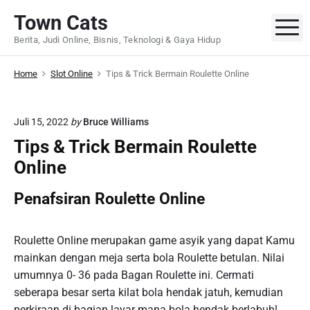
S
Town Cats
k
M
Berita, Judi Online, Bisnis, Teknologi & Gaya Hidup
i
p
Home
Slot Online
Tips & Trick Bermain Roulette Online
t
o
c
Juli 15, 2022
by
Bruce Williams
o
Tips & Trick Bermain Roulette
n
t
Online
e
Penafsiran Roulette Online
n
t
Roulette Online merupakan game asyik yang dapat Kamu
mainkan dengan meja serta bola Roulette betulan. Nilai
umumnya 0- 36 pada Bagan Roulette ini. Cermati
seberapa besar serta kilat bola hendak jatuh, kemudian
perkiraan di bagian layar mana bola hendak berlabuh!