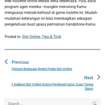
web Roulette online terbaik serta terpercaya. Pula, baca
program agen mereka–mungkin menolong Kamu
menguasai metode berhasil di game roulette ini. Mudah-
mudahan keterangan ini bisa membagikan sebagian
pengetahuan buat upaya permainan handphone Kamu.
Posted in:
Slot Online
,
Tips & Trick
N
a
Previous
v
i
Pahami Berbagai Simbol Pada Slot Online
P
g
r
Next
a
e
7 Aplikasi Slot Online Gratis Penghasil Uang, Cuan Tanpa
N
v
s
Depo!
e
i
i
x
o
p
P
S
t
SEAR
u