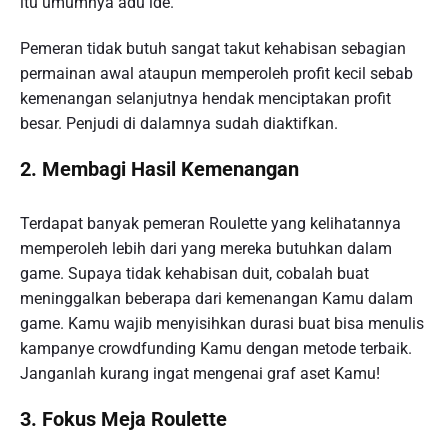
itu umumnya adu ide.
Pemeran tidak butuh sangat takut kehabisan sebagian
permainan awal ataupun memperoleh profit kecil sebab
kemenangan selanjutnya hendak menciptakan profit
besar. Penjudi di dalamnya sudah diaktifkan.
2. Membagi Hasil Kemenangan
Terdapat banyak pemeran Roulette yang kelihatannya
memperoleh lebih dari yang mereka butuhkan dalam
game. Supaya tidak kehabisan duit, cobalah buat
meninggalkan beberapa dari kemenangan Kamu dalam
game. Kamu wajib menyisihkan durasi buat bisa menulis
kampanye crowdfunding Kamu dengan metode terbaik.
Janganlah kurang ingat mengenai graf aset Kamu!
3. Fokus Meja Roulette