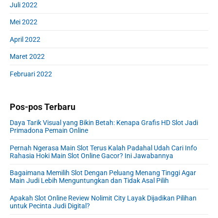
Juli 2022
Mei 2022
April 2022
Maret 2022
Februari 2022
Pos-pos Terbaru
Daya Tarik Visual yang Bikin Betah: Kenapa Grafis HD Slot Jadi
Primadona Pemain Online
Pernah Ngerasa Main Slot Terus Kalah Padahal Udah Cari Info
Rahasia Hoki Main Slot Online Gacor? Ini Jawabannya
Bagaimana Memilih Slot Dengan Peluang Menang Tinggi Agar
Main Judi Lebih Menguntungkan dan Tidak Asal Pilih
Apakah Slot Online Review Nolimit City Layak Dijadikan Pilihan
untuk Pecinta Judi Digital?