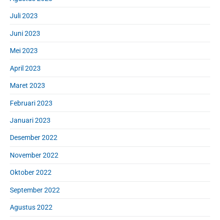
Juli 2023
Juni 2023
Mei 2023
April 2023
Maret 2023
Februari 2023
Januari 2023
Desember 2022
November 2022
Oktober 2022
September 2022
Agustus 2022