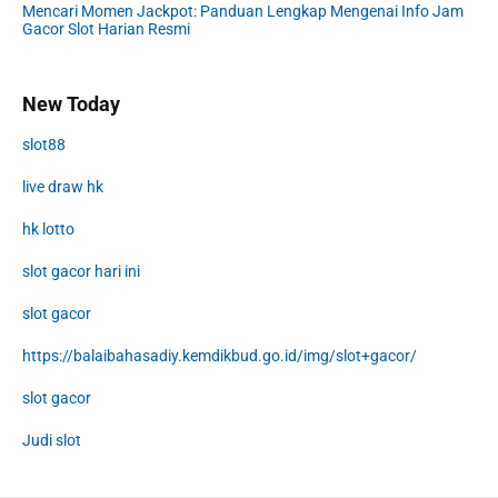
Mencari Momen Jackpot: Panduan Lengkap Mengenai Info Jam
Gacor Slot Harian Resmi
New Today
slot88
live draw hk
hk lotto
slot gacor hari ini
slot gacor
https://balaibahasadiy.kemdikbud.go.id/img/slot+gacor/
slot gacor
Judi slot