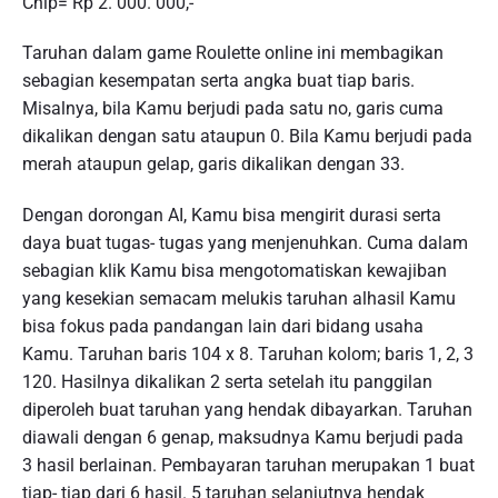
Chip= Rp 2. 000. 000,-
Taruhan dalam game Roulette online ini membagikan
sebagian kesempatan serta angka buat tiap baris.
Misalnya, bila Kamu berjudi pada satu no, garis cuma
dikalikan dengan satu ataupun 0. Bila Kamu berjudi pada
merah ataupun gelap, garis dikalikan dengan 33.
Dengan dorongan AI, Kamu bisa mengirit durasi serta
daya buat tugas- tugas yang menjenuhkan. Cuma dalam
sebagian klik Kamu bisa mengotomatiskan kewajiban
yang kesekian semacam melukis taruhan alhasil Kamu
bisa fokus pada pandangan lain dari bidang usaha
Kamu. Taruhan baris 104 x 8. Taruhan kolom; baris 1, 2, 3
120. Hasilnya dikalikan 2 serta setelah itu panggilan
diperoleh buat taruhan yang hendak dibayarkan. Taruhan
diawali dengan 6 genap, maksudnya Kamu berjudi pada
3 hasil berlainan. Pembayaran taruhan merupakan 1 buat
tiap- tiap dari 6 hasil. 5 taruhan selanjutnya hendak