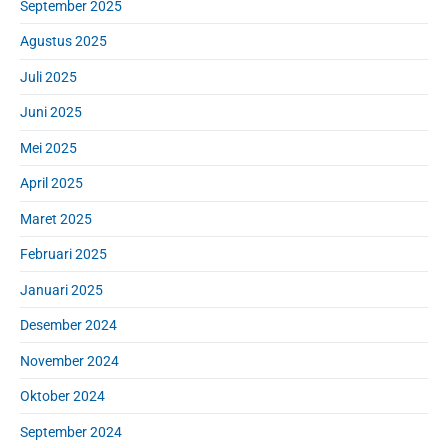
September 2025
Agustus 2025
Juli 2025
Juni 2025
Mei 2025
April 2025
Maret 2025
Februari 2025
Januari 2025
Desember 2024
November 2024
Oktober 2024
September 2024