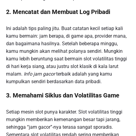
2. Mencatat dan Membuat Log Pribadi
Ini adalah tips paling jitu. Buat catatan kecil setiap kali
kamu bermain: jam berapa, di game apa, provider mana,
dan bagaimana hasilnya. Setelah beberapa minggu,
kamu mungkin akan melihat polanya sendiri. Mungkin
kamu lebih beruntung saat bermain slot volatilitas tinggi
di hari kerja siang, atau justru slot klasik di kala larut
malam.
Info jam gacor
terbaik adalah yang kamu
kumpulkan sendiri berdasarkan data pribadi.
3. Memahami Siklus dan Volatilitas Game
Setiap mesin slot punya karakter. Slot volatilitas tinggi
mungkin memberikan kemenangan besar tapi jarang,
sehingga “jam gacor”-nya terasa sangat sporadis.
Sementara slot volatilitas rendah sering memberikan