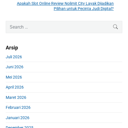
v
s
Apakah Slot Online Review Nolimit City Layak Dijadikan
N
i
Pilihan untuk Pecinta Judi Digital?
i
e
o
p
x
u
P
S
o
t
SEAR
r
s
e
s
p
i
a
p
o
m
r
o
s
Arsip
a
c
s
r
t
h
Juli 2026
t
y
:
f
S
:
Juni 2026
o
i
r
d
Mei 2026
:
e
April 2026
b
a
Maret 2026
r
Februari 2026
Januari 2026
Desember 2025