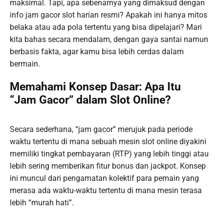
maksimal. Tapi, apa sebenarnya yang dimaksud dengan
info jam gacor slot harian resmi? Apakah ini hanya mitos
belaka atau ada pola tertentu yang bisa dipelajari? Mari
kita bahas secara mendalam, dengan gaya santai namun
berbasis fakta, agar kamu bisa lebih cerdas dalam
bermain.
Memahami Konsep Dasar: Apa Itu
“Jam Gacor” dalam Slot Online?
Secara sederhana, “jam gacor” merujuk pada periode
waktu tertentu di mana sebuah mesin slot online diyakini
memiliki tingkat pembayaran (RTP) yang lebih tinggi atau
lebih sering memberikan fitur bonus dan jackpot. Konsep
ini muncul dari pengamatan kolektif para pemain yang
merasa ada waktu-waktu tertentu di mana mesin terasa
lebih “murah hati”.