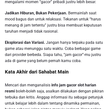
mengalami momen “gacor” pribadi justru lebih besar.
Jadikan Hiburan, Bukan Pekerjaan.
Bermainlah saat
mood bagus dan untuk relaksasi. Tekanan untuk “harus
menang di jam tertentu” justru bisa membuat keputusan
taruhan menjadi tidak rasional.
Eksplorasi dan Variasi.
Jangan hanya terpaku pada satu
game atau menunggu satu waktu. Coba berbagai game
dari provider berbeda. Siapa tahu, “jam gacor”-mu justru
ada di game yang belum pernah kamu coba.
Kata Akhir dari Sahabat Main
Mencari dan menganalisis
info jam gacor slot harian
resmi
boleh-boleh saja, asalkan dilakukan dengan pikiran
terbuka dan kritis. Anggap informasi itu sebagai petunjuk
untuk belajar lebih dalam tentang dinamika permainan,