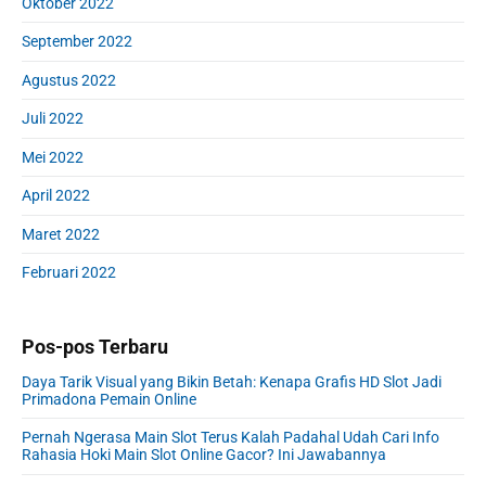
Oktober 2022
September 2022
Agustus 2022
Juli 2022
Mei 2022
April 2022
Maret 2022
Februari 2022
Pos-pos Terbaru
Daya Tarik Visual yang Bikin Betah: Kenapa Grafis HD Slot Jadi
Primadona Pemain Online
Pernah Ngerasa Main Slot Terus Kalah Padahal Udah Cari Info
Rahasia Hoki Main Slot Online Gacor? Ini Jawabannya