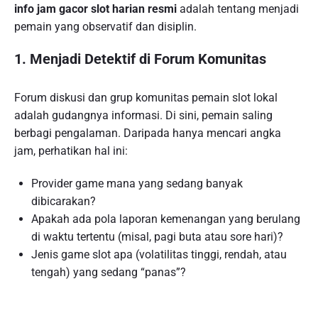
info jam gacor slot harian resmi
adalah tentang menjadi
pemain yang observatif dan disiplin.
1. Menjadi Detektif di Forum Komunitas
Forum diskusi dan grup komunitas pemain slot lokal
adalah gudangnya informasi. Di sini, pemain saling
berbagi pengalaman. Daripada hanya mencari angka
jam, perhatikan hal ini:
Provider game mana yang sedang banyak
dibicarakan?
Apakah ada pola laporan kemenangan yang berulang
di waktu tertentu (misal, pagi buta atau sore hari)?
Jenis game slot apa (volatilitas tinggi, rendah, atau
tengah) yang sedang “panas”?