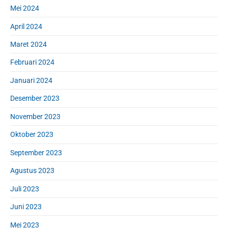
Mei 2024
April 2024
Maret 2024
Februari 2024
Januari 2024
Desember 2023
November 2023
Oktober 2023
September 2023
Agustus 2023
Juli 2023
Juni 2023
Mei 2023