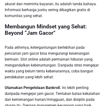
akurat dan meminta bayaran, itu adalah tanda bahaya.
Informasi berharga justru sering dibagikan gratis di
komunitas yang sehat.
Membangun Mindset yang Sehat:
Beyond “Jam Gacor”
Pada akhirnya, ketergantungan berlebihan pada
pencarian jam gacor bisa mengurangi kesenangan
bermain. Slot online adalah permainan hiburan yang
mengandalkan keberuntungan. Daripada stres mengejar
waktu yang belum tentu kebenarannya, coba bangun
pendekatan yang lebih sehat:
Utamakan Pengelolaan Bankroll.
Ini lebih penting
daripada mengejar jam gacor. Tentukan batas kekalahan
dan kemenangan harian/mingguan, dan disiplin pada
aturan itu. Dengan manajemen keuangan yang baik,