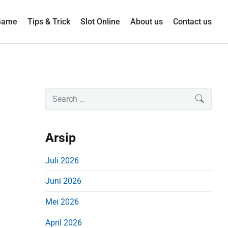
Game
Tips & Trick
Slot Online
About us
Contact us
P
S
SEARC
e
r
a
i
r
Arsip
m
c
a
h
Juli 2026
r
f
Juni 2026
o
y
r
S
Mei 2026
:
i
April 2026