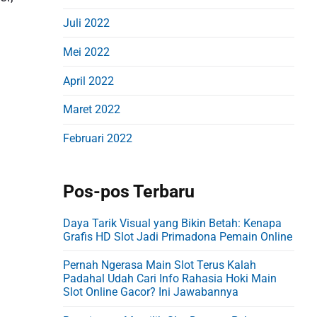
Juli 2022
Mei 2022
April 2022
Maret 2022
Februari 2022
Pos-pos Terbaru
Daya Tarik Visual yang Bikin Betah: Kenapa
Grafis HD Slot Jadi Primadona Pemain Online
Pernah Ngerasa Main Slot Terus Kalah
Padahal Udah Cari Info Rahasia Hoki Main
Slot Online Gacor? Ini Jawabannya