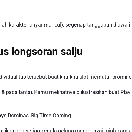
elah karakter anyar muncul), segenap tanggapan diawali
s longsoran salju
vidualitas tersebut buat kira-kira slot memutar promine
& pada lantai, Kamu melihatnya diilustrasikan buat Play
s Dominasi Big Time Gaming.
u jika pada setiap kepala gelung mempunyai tujuh karakt