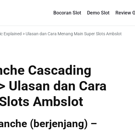
Bocoran Slot
Demo Slot
Review 
ic Explained > Ulasan dan Cara Menang Main Super Slots Ambslot
anche Cascading
> Ulasan dan Cara
Slots Ambslot
lanche (berjenjang) –