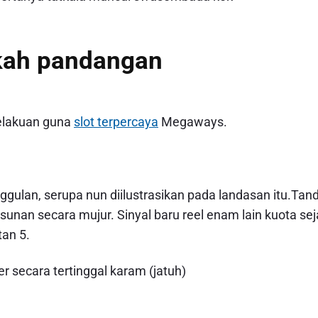
kah pandangan
kelakuan guna
slot terpercaya
Megaways.
gulan, serupa nun diilustrasikan pada landasan itu.Tan
sunan secara mujur. Sinyal baru reel enam lain kuota sej
tan 5.
r secara tertinggal karam (jatuh)