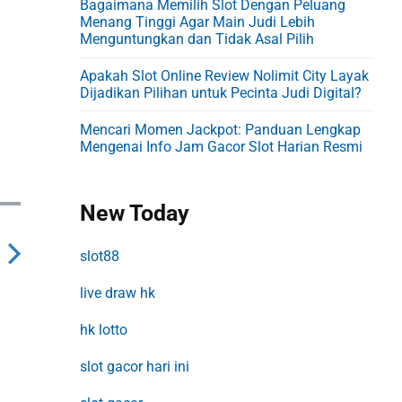
Bagaimana Memilih Slot Dengan Peluang
Menang Tinggi Agar Main Judi Lebih
Menguntungkan dan Tidak Asal Pilih
Apakah Slot Online Review Nolimit City Layak
Dijadikan Pilihan untuk Pecinta Judi Digital?
Mencari Momen Jackpot: Panduan Lengkap
Mengenai Info Jam Gacor Slot Harian Resmi
New Today
slot88
N
live draw hk
e
hk lotto
x
slot gacor hari ini
p