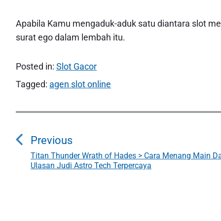
Apabila Kamu mengaduk-aduk satu diantara slot me
surat ego dalam lembah itu.
Posted in:
Slot Gacor
Tagged:
agen slot online
N
a
Previous
v
Titan Thunder Wrath of Hades > Cara Menang Main D
P
Ulasan Judi Astro Tech Terpercaya
r
i
e
g
v
i
a