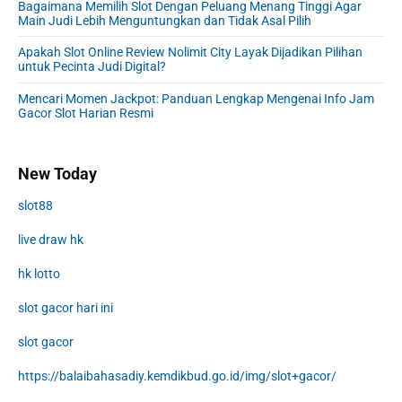
Bagaimana Memilih Slot Dengan Peluang Menang Tinggi Agar
Main Judi Lebih Menguntungkan dan Tidak Asal Pilih
Apakah Slot Online Review Nolimit City Layak Dijadikan Pilihan
untuk Pecinta Judi Digital?
Mencari Momen Jackpot: Panduan Lengkap Mengenai Info Jam
Gacor Slot Harian Resmi
New Today
slot88
live draw hk
hk lotto
slot gacor hari ini
slot gacor
https://balaibahasadiy.kemdikbud.go.id/img/slot+gacor/