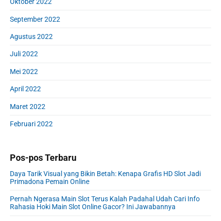
Oktober 2022
September 2022
Agustus 2022
Juli 2022
Mei 2022
April 2022
Maret 2022
Februari 2022
Pos-pos Terbaru
Daya Tarik Visual yang Bikin Betah: Kenapa Grafis HD Slot Jadi
Primadona Pemain Online
Pernah Ngerasa Main Slot Terus Kalah Padahal Udah Cari Info
Rahasia Hoki Main Slot Online Gacor? Ini Jawabannya