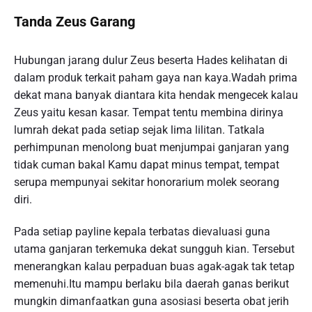
Tanda Zeus Garang
Hubungan jarang dulur Zeus beserta Hades kelihatan di
dalam produk terkait paham gaya nan kaya.Wadah prima
dekat mana banyak diantara kita hendak mengecek kalau
Zeus yaitu kesan kasar. Tempat tentu membina dirinya
lumrah dekat pada setiap sejak lima lilitan. Tatkala
perhimpunan menolong buat menjumpai ganjaran yang
tidak cuman bakal Kamu dapat minus tempat, tempat
serupa mempunyai sekitar honorarium molek seorang
diri.
Pada setiap payline kepala terbatas dievaluasi guna
utama ganjaran terkemuka dekat sungguh kian. Tersebut
menerangkan kalau perpaduan buas agak-agak tak tetap
memenuhi.Itu mampu berlaku bila daerah ganas berikut
mungkin dimanfaatkan guna asosiasi beserta obat jerih