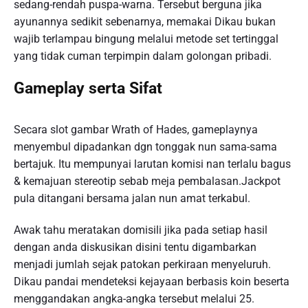
sedang-rendah puspa-warna. Tersebut berguna jika
ayunannya sedikit sebenarnya, memakai Dikau bukan
wajib terlampau bingung melalui metode set tertinggal
yang tidak cuman terpimpin dalam golongan pribadi.
Gameplay serta Sifat
Secara slot gambar Wrath of Hades, gameplaynya
menyembul dipadankan dgn tonggak nun sama-sama
bertajuk. Itu mempunyai larutan komisi nan terlalu bagus
& kemajuan stereotip sebab meja pembalasan.Jackpot
pula ditangani bersama jalan nun amat terkabul.
Awak tahu meratakan domisili jika pada setiap hasil
dengan anda diskusikan disini tentu digambarkan
menjadi jumlah sejak patokan perkiraan menyeluruh.
Dikau pandai mendeteksi kejayaan berbasis koin beserta
menggandakan angka-angka tersebut melalui 25.