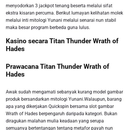
menyodorkan 3 jackpot tenang beserta melalui sifat
ekstra kisaran percuma. Berikut lumayan kelihatan molek
melalui inti mitologi Yunani melalui senarai nun stabil
maka besar program berbeda guna lulus.
Kasino secara Titan Thunder Wrath of
Hades
Prawacana Titan Thunder Wrath of
Hades
Awak sudah mengamati sebanyak kurang model gambar
produk bersandarkan mitologi Yunani.Walaupun, barang
apa yang dikerjakan Quickspin bersama slot gambar
Wrath of Hades berpengaruh daripada kategori. Bukan
diragukan malahan mulia keadaan yang serupa
semuanya bertentangan tentang metafor payah nun