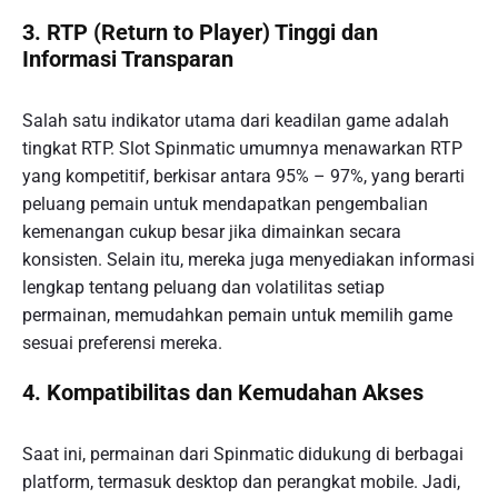
3. RTP (Return to Player) Tinggi dan
Informasi Transparan
Salah satu indikator utama dari keadilan game adalah
tingkat RTP. Slot Spinmatic umumnya menawarkan RTP
yang kompetitif, berkisar antara 95% – 97%, yang berarti
peluang pemain untuk mendapatkan pengembalian
kemenangan cukup besar jika dimainkan secara
konsisten. Selain itu, mereka juga menyediakan informasi
lengkap tentang peluang dan volatilitas setiap
permainan, memudahkan pemain untuk memilih game
sesuai preferensi mereka.
4. Kompatibilitas dan Kemudahan Akses
Saat ini, permainan dari Spinmatic didukung di berbagai
platform, termasuk desktop dan perangkat mobile. Jadi,