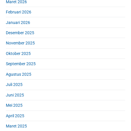
Maret 2026
r
Februari 2026
Januari 2026
Desember 2025
November 2025
Oktober 2025
September 2025
Agustus 2025
Juli 2025
Juni 2025
Mei 2025
April 2025
Maret 2025