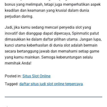
bonus yang melimpah, tetapi juga memperhatikan aspek
keadilan dan keamanan yang krusial dalam dunia
perjudian daring.
Jadi, jika kamu sedang mencari penyedia slot yang
inovatif dan dianggap dapat dipercaya, Spinmatic patut
dimasukkan ke dalam daftar pilihan utama. Jangan lupa,
kunci utama keberhasilan di dunia slot adalah bermain
secara bertanggung jawab dan memahami setiap game
yang kamu mainkan. Semoga keberuntungan selalu
memihak Anda!
Posted in:
Situs Slot Online
Tagged:
daftar situs judi slot online terpercaya
N
a