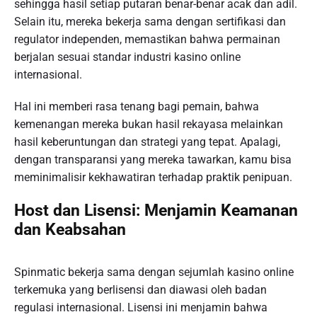
sehingga hasil setiap putaran benar-benar acak dan adil.
Selain itu, mereka bekerja sama dengan sertifikasi dan
regulator independen, memastikan bahwa permainan
berjalan sesuai standar industri kasino online
internasional.
Hal ini memberi rasa tenang bagi pemain, bahwa
kemenangan mereka bukan hasil rekayasa melainkan
hasil keberuntungan dan strategi yang tepat. Apalagi,
dengan transparansi yang mereka tawarkan, kamu bisa
meminimalisir kekhawatiran terhadap praktik penipuan.
Host dan Lisensi: Menjamin Keamanan
dan Keabsahan
Spinmatic bekerja sama dengan sejumlah kasino online
terkemuka yang berlisensi dan diawasi oleh badan
regulasi internasional. Lisensi ini menjamin bahwa