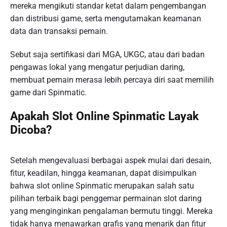
mereka mengikuti standar ketat dalam pengembangan
dan distribusi game, serta mengutamakan keamanan
data dan transaksi pemain.
Sebut saja sertifikasi dari MGA, UKGC, atau dari badan
pengawas lokal yang mengatur perjudian daring,
membuat pemain merasa lebih percaya diri saat memilih
game dari Spinmatic.
Apakah Slot Online Spinmatic Layak
Dicoba?
Setelah mengevaluasi berbagai aspek mulai dari desain,
fitur, keadilan, hingga keamanan, dapat disimpulkan
bahwa slot online Spinmatic merupakan salah satu
pilihan terbaik bagi penggemar permainan slot daring
yang menginginkan pengalaman bermutu tinggi. Mereka
tidak hanya menawarkan grafis yang menarik dan fitur