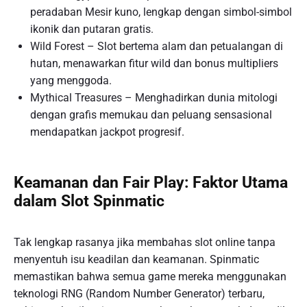
peradaban Mesir kuno, lengkap dengan simbol-simbol
ikonik dan putaran gratis.
Wild Forest – Slot bertema alam dan petualangan di
hutan, menawarkan fitur wild dan bonus multipliers
yang menggoda.
Mythical Treasures – Menghadirkan dunia mitologi
dengan grafis memukau dan peluang sensasional
mendapatkan jackpot progresif.
Keamanan dan Fair Play: Faktor Utama
dalam Slot Spinmatic
Tak lengkap rasanya jika membahas slot online tanpa
menyentuh isu keadilan dan keamanan. Spinmatic
memastikan bahwa semua game mereka menggunakan
teknologi RNG (Random Number Generator) terbaru,