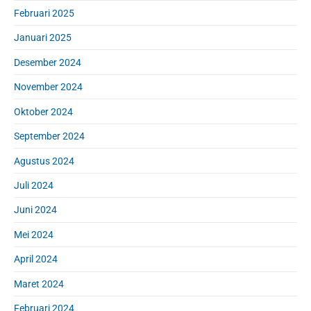
Februari 2025
Januari 2025
Desember 2024
November 2024
Oktober 2024
September 2024
Agustus 2024
Juli 2024
Juni 2024
Mei 2024
April 2024
Maret 2024
Februari 2024