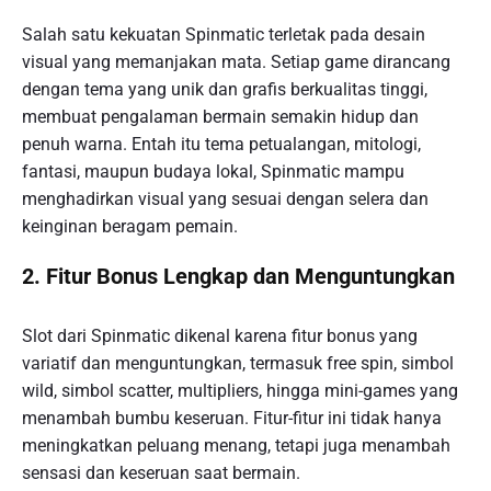
Salah satu kekuatan Spinmatic terletak pada desain
visual yang memanjakan mata. Setiap game dirancang
dengan tema yang unik dan grafis berkualitas tinggi,
membuat pengalaman bermain semakin hidup dan
penuh warna. Entah itu tema petualangan, mitologi,
fantasi, maupun budaya lokal, Spinmatic mampu
menghadirkan visual yang sesuai dengan selera dan
keinginan beragam pemain.
2. Fitur Bonus Lengkap dan Menguntungkan
Slot dari Spinmatic dikenal karena fitur bonus yang
variatif dan menguntungkan, termasuk free spin, simbol
wild, simbol scatter, multipliers, hingga mini-games yang
menambah bumbu keseruan. Fitur-fitur ini tidak hanya
meningkatkan peluang menang, tetapi juga menambah
sensasi dan keseruan saat bermain.