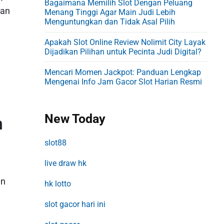
Bagaimana Memilih Slot Dengan Peluang
dan
Menang Tinggi Agar Main Judi Lebih
Menguntungkan dan Tidak Asal Pilih
Apakah Slot Online Review Nolimit City Layak
Dijadikan Pilihan untuk Pecinta Judi Digital?
Mencari Momen Jackpot: Panduan Lengkap
Mengenai Info Jam Gacor Slot Harian Resmi
New Today
n
slot88
live draw hk
an
hk lotto
slot gacor hari ini