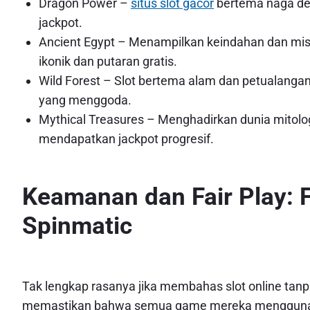
Dragon Power –
situs slot gacor
bertema naga den
jackpot.
Ancient Egypt – Menampilkan keindahan dan mist
ikonik dan putaran gratis.
Wild Forest – Slot bertema alam dan petualangan 
yang menggoda.
Mythical Treasures – Menghadirkan dunia mitol
mendapatkan jackpot progresif.
Keamanan dan Fair Play: 
Spinmatic
Tak lengkap rasanya jika membahas slot online tan
memastikan bahwa semua game mereka menggunaka