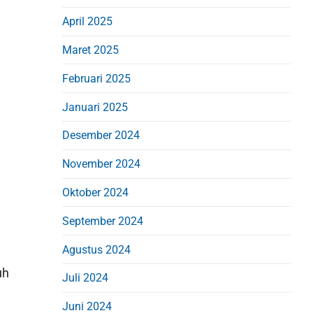
April 2025
Maret 2025
Februari 2025
Januari 2025
Desember 2024
November 2024
Oktober 2024
September 2024
Agustus 2024
uh
Juli 2024
n
Juni 2024