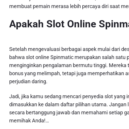
membuat pemain merasa lebih percaya diri saat mem
Apakah Slot Online Spinm
Setelah mengevaluasi berbagai aspek mulai dari desa
bahwa slot online Spinmatic merupakan salah satu p
menginginkan pengalaman bermutu tinggi. Mereka t
bonus yang melimpah, tetapi juga memperhatikan a
perjudian daring.
Jadi, jika kamu sedang mencari penyedia slot yang i
dimasukkan ke dalam daftar pilihan utama. Jangan l
secara bertanggung jawab dan memahami setiap g
memihak Anda!…