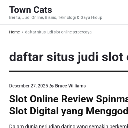
S
Town Cats
k
Berita, Judi Online, Bisnis, Teknologi & Gaya Hidup
i
p
Home
daftar situs judi slot online terpercaya
t
o
c
daftar situs judi slo
o
n
t
e
Desember 27, 2025
by
Bruce Williams
n
Slot Online Review Spinm
t
Slot Digital yang Menggo
Dalam dunia perjudian daring yang semakin berkemb