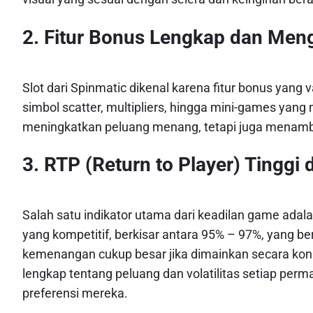
2. Fitur Bonus Lengkap dan Me
Slot dari Spinmatic dikenal karena fitur bonus yang 
simbol scatter, multipliers, hingga mini-games yang
meningkatkan peluang menang, tetapi juga menamb
3. RTP (Return to Player) Tinggi
Salah satu indikator utama dari keadilan game ada
yang kompetitif, berkisar antara 95% – 97%, yang 
kemenangan cukup besar jika dimainkan secara kons
lengkap tentang peluang dan volatilitas setiap p
preferensi mereka.