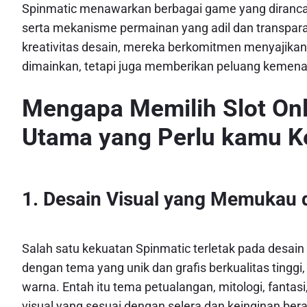
Spinmatic menawarkan berbagai game yang dirancang 
serta mekanisme permainan yang adil dan transpar
kreativitas desain, mereka berkomitmen menyajika
dimainkan, tetapi juga memberikan peluang kemena
Mengapa Memilih Slot Onl
Utama yang Perlu kamu K
1. Desain Visual yang Memukau d
Salah satu kekuatan Spinmatic terletak pada desai
dengan tema yang unik dan grafis berkualitas tin
warna. Entah itu tema petualangan, mitologi, fant
visual yang sesuai dengan selera dan keinginan be