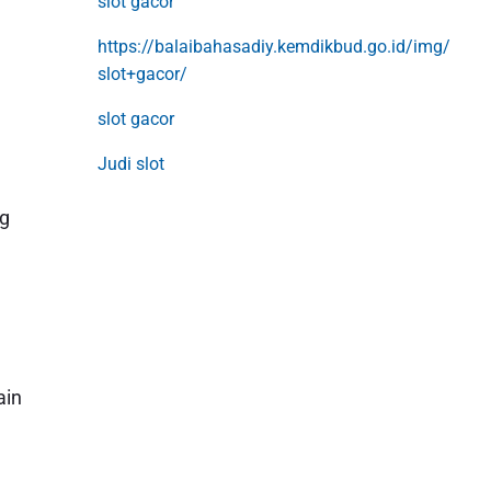
slot gacor
https://balaibahasadiy.kemdikbud.go.id/img/
slot+gacor/
slot gacor
Judi slot
ng
ain