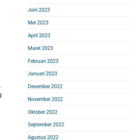
Juni 2023
Mei 2023
April 2023
Maret 2023
Februari 2023
Januari 2023
.
Desember 2022
g
November 2022
Oktober 2022
September 2022
Agustus 2022