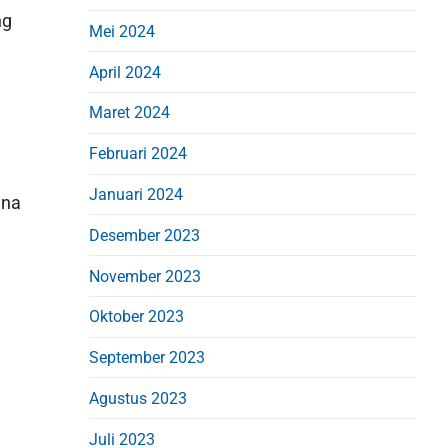
ng
Mei 2024
April 2024
Maret 2024
Februari 2024
Januari 2024
ana
Desember 2023
November 2023
Oktober 2023
September 2023
Agustus 2023
Juli 2023