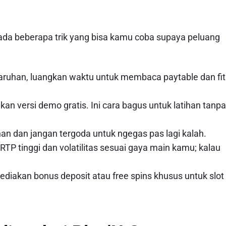
da beberapa trik yang bisa kamu coba supaya peluang
ruhan, luangkan waktu untuk membaca paytable dan fit
an versi demo gratis. Ini cara bagus untuk latihan tanpa
an dan jangan tergoda untuk ngegas pas lagi kalah.
 RTP tinggi dan volatilitas sesuai gaya main kamu; kalau
diakan bonus deposit atau free spins khusus untuk slot