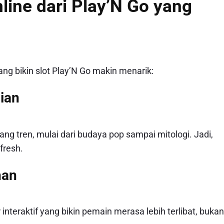
line dari Play’N Go yang
ang bikin slot Play’N Go makin menarik:
ian
ang tren, mulai dari budaya pop sampai mitologi. Jadi,
fresh.
han
interaktif yang bikin pemain merasa lebih terlibat, bukan