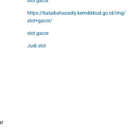
slot gacor
https://balaibahasadiy.kemdikbud.go.id/img/
slot+gacor/
slot gacor
Judi slot
ar