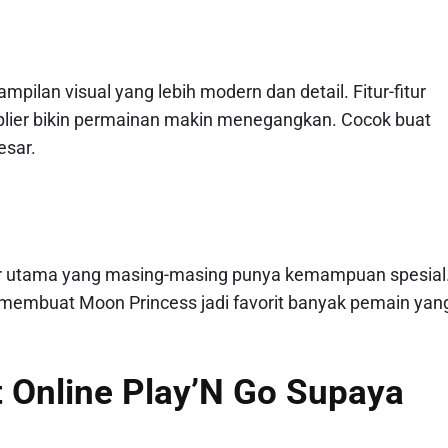
pilan visual yang lebih modern dan detail. Fitur-fitur
iplier bikin permainan makin menegangkan. Cocok buat
esar.
kter utama yang masing-masing punya kemampuan spesial
if membuat Moon Princess jadi favorit banyak pemain yan
 Online Play’N Go Supaya