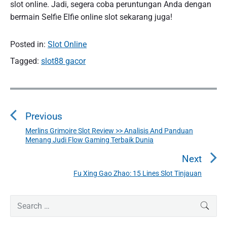
slot online. Jadi, segera coba peruntungan Anda dengan
bermain Selfie Elfie online slot sekarang juga!
Posted in:
Slot Online
Tagged:
slot88 gacor
N
a
Previous
v
i
Merlins Grimoire Slot Review >> Analisis And Panduan
P
Menang Judi Flow Gaming Terbaik Dunia
g
r
a
e
Next
v
s
Fu Xing Gao Zhao: 15 Lines Slot Tinjauan
N
i
i
e
o
p
P
x
S
SEAR
u
r
o
e
t
i
s
a
s
p