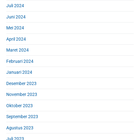
Juli 2024
Juni 2024
Mei 2024
April 2024
Maret 2024
Februari 2024
Januari 2024
Desember 2023
November 2023
Oktober 2023
September 2023
Agustus 2023
Juli 2023