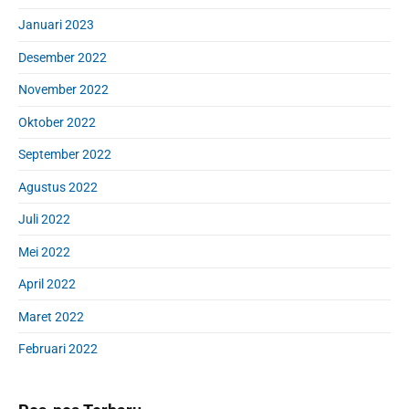
Januari 2023
Desember 2022
November 2022
Oktober 2022
September 2022
Agustus 2022
Juli 2022
Mei 2022
April 2022
Maret 2022
Februari 2022