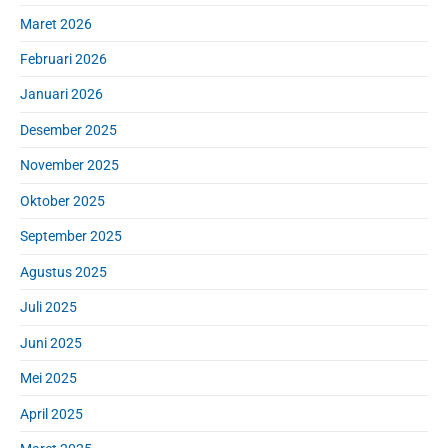
a
Maret 2026
r
Februari 2026
Januari 2026
Desember 2025
November 2025
Oktober 2025
September 2025
Agustus 2025
Juli 2025
Juni 2025
Mei 2025
April 2025