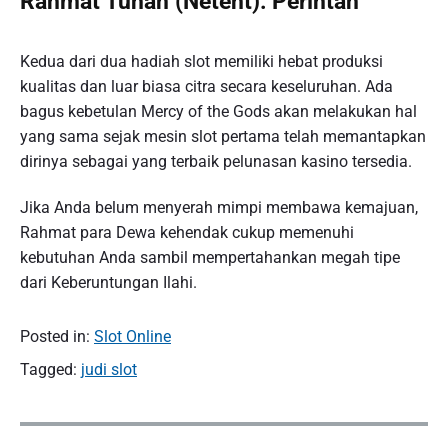
Rahmat Tuhan (Netent): Perintah
Kedua dari dua hadiah slot memiliki hebat produksi
kualitas dan luar biasa citra secara keseluruhan. Ada
bagus kebetulan Mercy of the Gods akan melakukan hal
yang sama sejak mesin slot pertama telah memantapkan
dirinya sebagai yang terbaik pelunasan kasino tersedia.
Jika Anda belum menyerah mimpi membawa kemajuan,
Rahmat para Dewa kehendak cukup memenuhi
kebutuhan Anda sambil mempertahankan megah tipe
dari Keberuntungan Ilahi.
Posted in:
Slot Online
Tagged:
judi slot
N