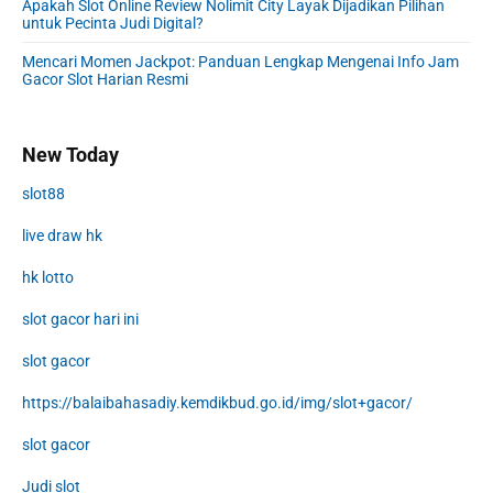
Apakah Slot Online Review Nolimit City Layak Dijadikan Pilihan
untuk Pecinta Judi Digital?
Mencari Momen Jackpot: Panduan Lengkap Mengenai Info Jam
Gacor Slot Harian Resmi
New Today
slot88
live draw hk
hk lotto
slot gacor hari ini
slot gacor
https://balaibahasadiy.kemdikbud.go.id/img/slot+gacor/
slot gacor
Judi slot