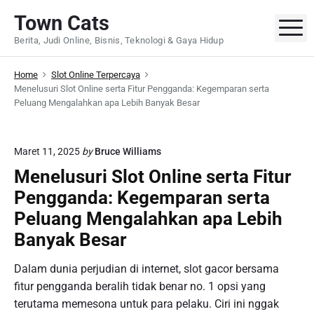
S
Town Cats
k
M
Berita, Judi Online, Bisnis, Teknologi & Gaya Hidup
i
p
Home
Slot Online Terpercaya
t
Menelusuri Slot Online serta Fitur Pengganda: Kegemparan serta
o
Peluang Mengalahkan apa Lebih Banyak Besar
c
o
n
Maret 11, 2025
by
Bruce Williams
t
Menelusuri Slot Online serta Fitur
e
Pengganda: Kegemparan serta
n
Peluang Mengalahkan apa Lebih
t
Banyak Besar
Dalam dunia perjudian di internet, slot gacor bersama
fitur pengganda beralih tidak benar no. 1 opsi yang
terutama memesona untuk para pelaku. Ciri ini nggak