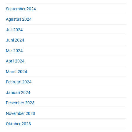
September 2024
Agustus 2024
Juli 2024
Juni 2024
Mei 2024
April 2024
Maret 2024
Februari 2024
Januari 2024
Desember 2023
November 2023
Oktober 2023