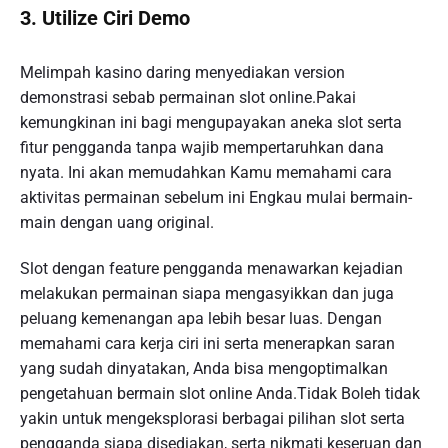
3. Utilize Ciri Demo
Melimpah kasino daring menyediakan version
demonstrasi sebab permainan slot online.Pakai
kemungkinan ini bagi mengupayakan aneka slot serta
fitur pengganda tanpa wajib mempertaruhkan dana
nyata. Ini akan memudahkan Kamu memahami cara
aktivitas permainan sebelum ini Engkau mulai bermain-
main dengan uang original.
Slot dengan feature pengganda menawarkan kejadian
melakukan permainan siapa mengasyikkan dan juga
peluang kemenangan apa lebih besar luas. Dengan
memahami cara kerja ciri ini serta menerapkan saran
yang sudah dinyatakan, Anda bisa mengoptimalkan
pengetahuan bermain slot online Anda.Tidak Boleh tidak
yakin untuk mengeksplorasi berbagai pilihan slot serta
pengganda siapa disediakan, serta nikmati keseruan dan