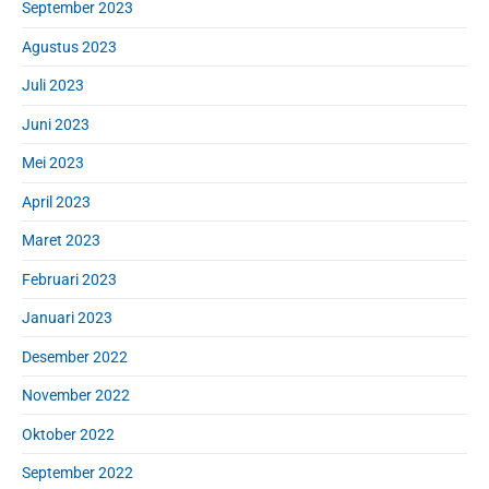
September 2023
Agustus 2023
Juli 2023
Juni 2023
Mei 2023
April 2023
Maret 2023
Februari 2023
Januari 2023
Desember 2022
November 2022
Oktober 2022
September 2022