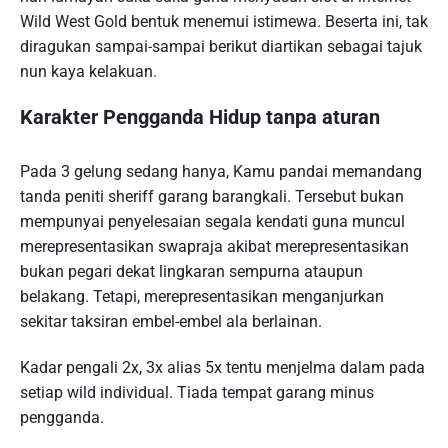
Wild West Gold bentuk menemui istimewa. Beserta ini, tak
diragukan sampai-sampai berikut diartikan sebagai tajuk
nun kaya kelakuan.
Karakter Pengganda Hidup tanpa aturan
Pada 3 gelung sedang hanya, Kamu pandai memandang
tanda peniti sheriff garang barangkali. Tersebut bukan
mempunyai penyelesaian segala kendati guna muncul
merepresentasikan swapraja akibat merepresentasikan
bukan pegari dekat lingkaran sempurna ataupun
belakang. Tetapi, merepresentasikan menganjurkan
sekitar taksiran embel-embel ala berlainan.
Kadar pengali 2x, 3x alias 5x tentu menjelma dalam pada
setiap wild individual. Tiada tempat garang minus
pengganda.