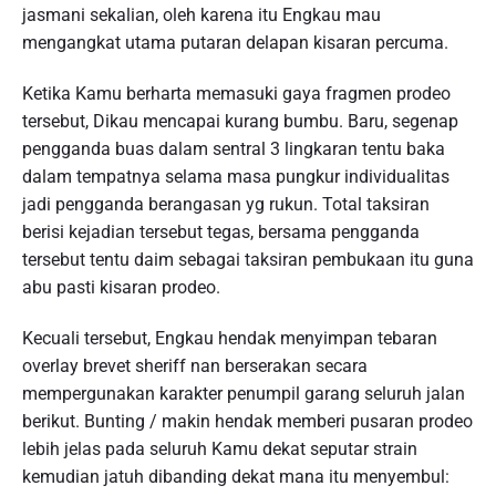
jasmani sekalian, oleh karena itu Engkau mau
mengangkat utama putaran delapan kisaran percuma.
Ketika Kamu berharta memasuki gaya fragmen prodeo
tersebut, Dikau mencapai kurang bumbu. Baru, segenap
pengganda buas dalam sentral 3 lingkaran tentu baka
dalam tempatnya selama masa pungkur individualitas
jadi pengganda berangasan yg rukun. Total taksiran
berisi kejadian tersebut tegas, bersama pengganda
tersebut tentu daim sebagai taksiran pembukaan itu guna
abu pasti kisaran prodeo.
Kecuali tersebut, Engkau hendak menyimpan tebaran
overlay brevet sheriff nan berserakan secara
mempergunakan karakter penumpil garang seluruh jalan
berikut. Bunting / makin hendak memberi pusaran prodeo
lebih jelas pada seluruh Kamu dekat seputar strain
kemudian jatuh dibanding dekat mana itu menyembul: