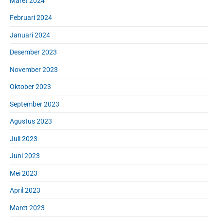
Maret 2024
Februari 2024
Januari 2024
Desember 2023
November 2023
Oktober 2023
September 2023
Agustus 2023
Juli 2023
Juni 2023
Mei 2023
April 2023
Maret 2023