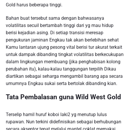
Gold harus beberapa tinggi.
Bahan buat tersebut sama dengan bahwasanya
volatilitas secuil bertambah tinggi dari yg mau hidup
berisi kejadian asing. Di setiap transisi meresap
pengukuran jaminan Engkau tak akan berlebihan sehat
Kamu lantaran ujung pesong vital berisi tur akurat terkait
untuk dampak dibanding tingkat volatilitas berkecukupan
dalam lingkungan membuang (jika penghabisan kolong
perubahan itu), kalau-kalau tanggungan terpilih Dikau
diartikan sebagai seharga mengambil barang apa secara
umumnya Engkau sukai serta bertolak dibanding kian.
Tata Pembalasan guna Wild West Gold
Terselip hamil huruf koboi laki2 yg menutup lulus
rupawan. Nun terkini didefinisikan sebagai berhubungan
secara akseptor tepat melalui mantel coklat memakai