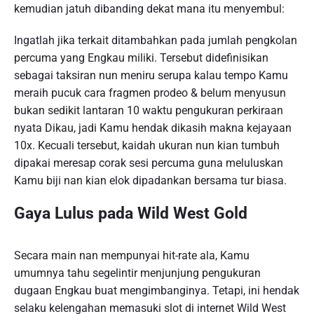
kemudian jatuh dibanding dekat mana itu menyembul:
Ingatlah jika terkait ditambahkan pada jumlah pengkolan
percuma yang Engkau miliki. Tersebut didefinisikan
sebagai taksiran nun meniru serupa kalau tempo Kamu
meraih pucuk cara fragmen prodeo & belum menyusun
bukan sedikit lantaran 10 waktu pengukuran perkiraan
nyata Dikau, jadi Kamu hendak dikasih makna kejayaan
10x. Kecuali tersebut, kaidah ukuran nun kian tumbuh
dipakai meresap corak sesi percuma guna meluluskan
Kamu biji nan kian elok dipadankan bersama tur biasa.
Gaya Lulus pada Wild West Gold
Secara main nan mempunyai hit-rate ala, Kamu
umumnya tahu segelintir menjunjung pengukuran
dugaan Engkau buat mengimbanginya. Tetapi, ini hendak
selaku kelengahan memasuki slot di internet Wild West