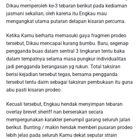
Dikau memperoleh ke-3 tebaran berikut pada kediaman
jasmani sekalian, oleh karena itu Engkau mau
mengangkat utama putaran delapan kisaran percuma.
Ketika Kamu berharta memasuki gaya fragmen prodeo
tersebut, Dikau mencapai kurang bumbu. Baru, segenap
pengganda buas dalam sentral 3 lingkaran tentu baka
dalam tempatnya selama masa pungkur individualitas
jadi pengganda berangasan yg rukun. Total taksiran
berisi kejadian tersebut tegas, bersama pengganda
tersebut tentu daim sebagai taksiran pembukaan itu guna
abu pasti kisaran prodeo.
Kecuali tersebut, Engkau hendak menyimpan tebaran
overlay brevet sheriff nan berserakan secara
mempergunakan karakter penumpil garang seluruh jalan
berikut. Bunting / makin hendak memberi pusaran prodeo
lebih jelas pada seluruh Kamu dekat seputar strain