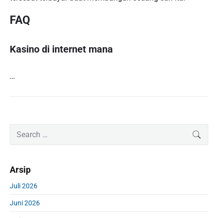
FAQ
Kasino di internet mana
…
P
S
SEAR
r
e
i
a
m
r
Arsip
a
c
r
h
Juli 2026
y
f
S
Juni 2026
o
i
r