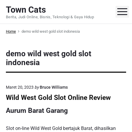
S
Town Cats
k
M
Berita, Judi Online, Bisnis, Teknologi & Gaya Hidup
i
p
Home
demo wild west gold slot indonesia
t
o
c
demo wild west gold slot
o
indonesia
n
t
e
n
Maret 20, 2023
by
Bruce Williams
t
Wild West Gold Slot Online Review
Aurum Barat Garang
Slot on-line Wild West Gold bertajuk Barat, dihasilkan