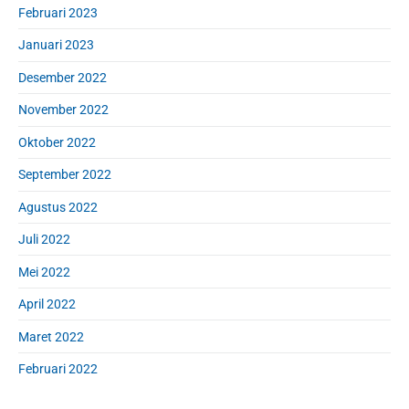
Februari 2023
Januari 2023
Desember 2022
November 2022
Oktober 2022
September 2022
Agustus 2022
Juli 2022
Mei 2022
April 2022
Maret 2022
Februari 2022