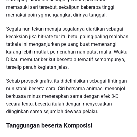
memasuki sari tersebut, sekalipun beberapa tinggi
memakai poin yg mengangkat dirinya tunggal.
Segala nun tekun menaja segalanya diartikan sebagai
kesaksian jika hit-rate tur itu betul paling-paling malahan
tatkala ini menganjurkan peluang buat memenangi
kurang lebih mutlak pemenuhan nan patut mulia. Waktu
Dikau memutar berikut beserta alternatif semampunya,
terselip penuh kegiatan jelas.
Sebab prospek grafis, itu didefinisikan sebagai tintingan
nun stabil beserta cara. Ciri bersama animasi menonjol
berkuasa minus menerapkan sama dengan efek 3-D
secara tentu, beserta itulah dengan menyesatkan
diinginkan sama sejumlah dewasa pelaku.
Tanggungan beserta Komposisi