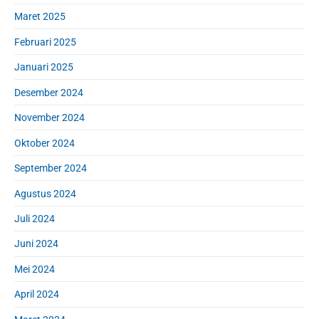
Maret 2025
Februari 2025
Januari 2025
Desember 2024
November 2024
Oktober 2024
September 2024
Agustus 2024
Juli 2024
Juni 2024
Mei 2024
April 2024