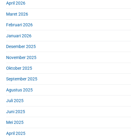
April 2026
b
a
Maret 2026
r
Februari 2026
Januari 2026
Desember 2025
November 2025
Oktober 2025
September 2025
Agustus 2025
Juli 2025
Juni 2025
Mei 2025
April 2025