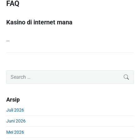
FAQ
Kasino di internet mana
…
P
S
SEAR
r
e
i
a
m
r
Arsip
a
c
r
h
Juli 2026
y
f
S
Juni 2026
o
i
r
d
Mei 2026
:
e