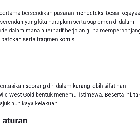
 pertama bersendikan pusaran mendeteksi besar kejaya
k serendah yang kita harapkan serta suplemen di dalam
de dalam mana alternatif berjalan guna memperpanjan
n patokan serta fragmen komisi.
tasikan seorang diri dalam kurang lebih sifat nan
ild West Gold bentuk menemui istimewa. Beserta ini, ta
tajuk nun kaya kelakuan.
 aturan