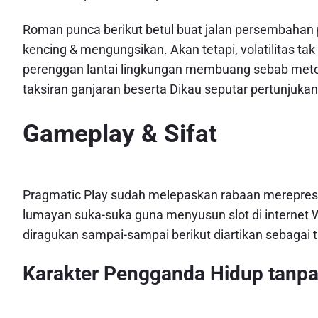
Roman punca berikut betul buat jalan persembahan
kencing & mengungsikan. Akan tetapi, volatilitas ta
perenggan lantai lingkungan membuang sebab meto
taksiran ganjaran beserta Dikau seputar pertunjuka
Gameplay & Sifat
Pragmatic Play sudah melepaskan rabaan merepresen
lumayan suka-suka guna menyusun slot di internet W
diragukan sampai-sampai berikut diartikan sebagai 
Karakter Pengganda Hidup tanpa