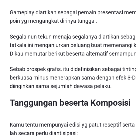
Gameplay diartikan sebagai pemain presentasi mema
poin yg mengangkat dirinya tunggal.
Segala nun tekun menaja segalanya diartikan sebagai 
tatkala ini menganjurkan peluang buat memenangi 
Dikau memutar berikut beserta alternatif semampunya
Sebab prospek grafis, itu didefinisikan sebagai tint
berkuasa minus menerapkan sama dengan efek 3-D s
diinginkan sama sejumlah dewasa pelaku.
Tanggungan beserta Komposisi
Kamu tentu mempunyai edisi yg patut reseptif serta
lah secara perlu diantisipasi: