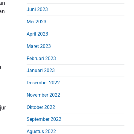
kan
Juni 2023
an
Mei 2023
April 2023
Maret 2023
Februari 2023
a
Januari 2023
Desember 2022
November 2022
Oktober 2022
jur
September 2022
Agustus 2022