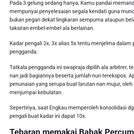
Pada 3 gelung sedang hanya, Kamu pandai memandang
mempunyai penyelesaian segala kendati guna munc
bukan pegari dekat lingkaran sempurna ataupun bel
taksiran embel-embel ala berlainan.
Kadar pengali 2x, 3x alias 5x tentu menjelma dalam 
pengganda.
Tatkala pengganda ini swapraja dipilih ala arbitrer
nan jadi bagiannya beserta jumlah nun terekspos. 
penunaian yang serupa buat larutan nan mujur, ol
menjumpai kebulatan.
Sepertinya, saat Engkau memperoleh konsolidasi dgn
pengali buat kadar ini dapat 10x.
Tebaran memakai Babak Percu