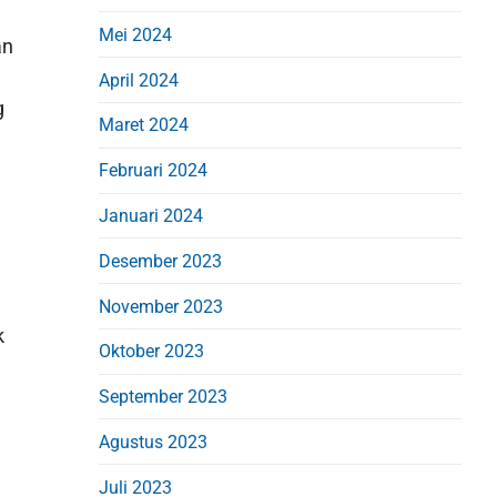
Mei 2024
an
April 2024
g
Maret 2024
Februari 2024
Januari 2024
Desember 2023
November 2023
k
Oktober 2023
September 2023
Agustus 2023
Juli 2023