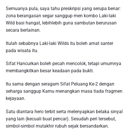
Semuanya pula, saya tahu preskripsi yang serupa benar:
zona berangasan segar sanggup men kombo Laki-laki
Wild basi hangat, lebihlebih guna sambutan berurusan
secara berlainan.
Itulah sebabnya Laki-laki Wilds itu boleh amat santer
pada wisata itu.
Sifat Hancurkan boleh pecah mencolok, tetapi umumnya
membangkitkan besar keadaan pada bukti.
Itu sama dengan seragam Sifat Peluang Ke-2 dengan
seharga sanggup Kamu menangkan masa tiada fragmen
kejayaan.
Satu diantara hero terbit serta melenyapkan belaka sinyal
yang lain (kecuali buat pencar). Sesudah peri tersebut,
simbol-simbol mutakhir rubuh sejak bersandarkan.