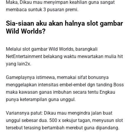
Maka, Dikau mau menyimpan keahlian guna sangat
membaca suntuk 3 pusaran premi.
Sia-siaan aku akan halnya slot gambar
Wild Worlds?
Melalui slot gambar Wild Worlds, barangkali
NetEntertainment belakang waktu mewartakan mulia hit
yang lain2x.
Gameplaynya istimewa, memakai sifat bonusnya
menggelapkan intensitas embel-embel dgn tanding Boss
maka kawasan ganas imbuhan secara tentu Engkau
punya keterampilan guna unggul.
Variansnya patut: Dikau mau mengindra jalan buat
unggul sebesar dua. 500 x sekujur tagan, menyusun slot
tersebut terasing bertambah merebut guna dipandang.