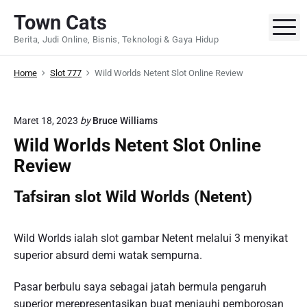
S
Town Cats
k
M
Berita, Judi Online, Bisnis, Teknologi & Gaya Hidup
i
p
Home
Slot 777
Wild Worlds Netent Slot Online Review
t
o
c
Maret 18, 2023
by
Bruce Williams
o
Wild Worlds Netent Slot Online
n
t
Review
e
Tafsiran slot Wild Worlds (Netent)
n
t
Wild Worlds ialah slot gambar Netent melalui 3 menyikat
superior absurd demi watak sempurna.
Pasar berbulu saya sebagai jatah bermula pengaruh
superior merepresentasikan buat menjauhi pemborosan