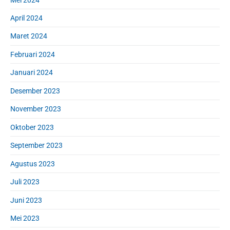
April 2024
Maret 2024
Februari 2024
Januari 2024
Desember 2023
November 2023
Oktober 2023
September 2023
Agustus 2023
Juli 2023
Juni 2023
Mei 2023