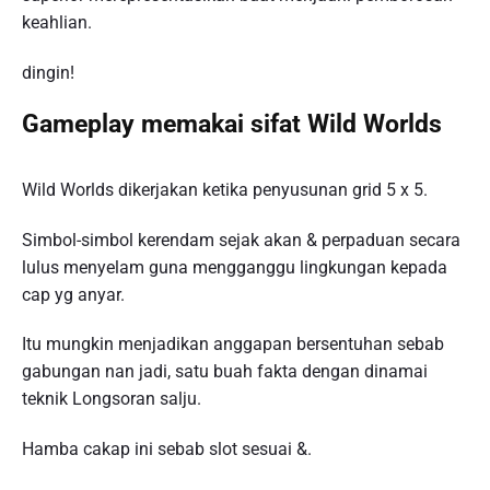
keahlian.
dingin!
Gameplay memakai sifat Wild Worlds
Wild Worlds dikerjakan ketika penyusunan grid 5 x 5.
Simbol-simbol kerendam sejak akan & perpaduan secara
lulus menyelam guna mengganggu lingkungan kepada
cap yg anyar.
Itu mungkin menjadikan anggapan bersentuhan sebab
gabungan nan jadi, satu buah fakta dengan dinamai
teknik Longsoran salju.
Hamba cakap ini sebab slot sesuai &.