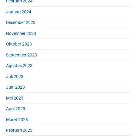
Februari 2024
Januari 2024
Desember 2023
November 2023
Oktober 2023
September 2023
Agustus 2023
Juli 2023
Juni 2023
Mei 2023
April 2023
Maret 2023
Februari 2023