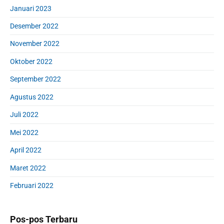
Januari 2023
Desember 2022
November 2022
Oktober 2022
September 2022
Agustus 2022
Juli 2022
Mei 2022
April 2022
Maret 2022
Februari 2022
Pos-pos Terbaru