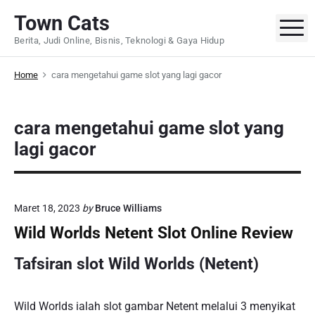
S
Town Cats
k
M
Berita, Judi Online, Bisnis, Teknologi & Gaya Hidup
i
p
Home
cara mengetahui game slot yang lagi gacor
t
o
c
cara mengetahui game slot yang
o
lagi gacor
n
t
e
n
Maret 18, 2023
by
Bruce Williams
t
Wild Worlds Netent Slot Online Review
Tafsiran slot Wild Worlds (Netent)
Wild Worlds ialah slot gambar Netent melalui 3 menyikat