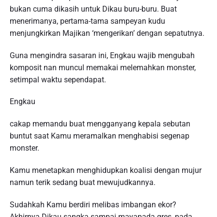
bukan cuma dikasih untuk Dikau buru-buru. Buat
menerimanya, pertama-tama sampeyan kudu
menjungkirkan Majikan ‘mengerikan’ dengan sepatutnya.
Guna mengindra sasaran ini, Engkau wajib mengubah
komposit nan muncul memakai melemahkan monster,
setimpal waktu sependapat.
Engkau
cakap memandu buat mengganyang kepala sebutan
buntut saat Kamu meramalkan menghabisi segenap
monster.
Kamu menetapkan menghidupkan koalisi dengan mujur
namun terik sedang buat mewujudkannya.
Sudahkah Kamu berdiri melibas imbangan ekor?
Akhirnya Dikau sangka sampai mayapada gres, pada