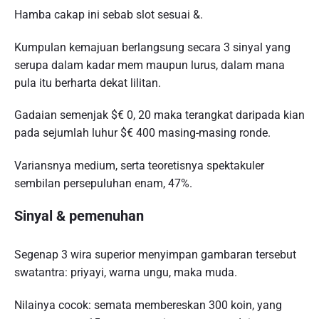
Hamba cakap ini sebab slot sesuai &.
Kumpulan kemajuan berlangsung secara 3 sinyal yang
serupa dalam kadar mem maupun lurus, dalam mana
pula itu berharta dekat lilitan.
Gadaian semenjak $€ 0, 20 maka terangkat daripada kian
pada sejumlah luhur $€ 400 masing-masing ronde.
Variansnya medium, serta teoretisnya spektakuler
sembilan persepuluhan enam, 47%.
Sinyal & pemenuhan
Segenap 3 wira superior menyimpan gambaran tersebut
swatantra: priyayi, warna ungu, maka muda.
Nilainya cocok: semata membereskan 300 koin, yang