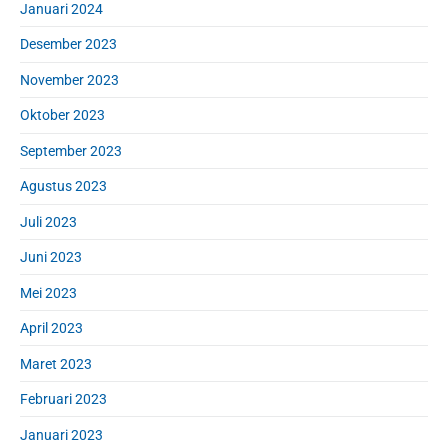
Januari 2024
Desember 2023
November 2023
Oktober 2023
September 2023
Agustus 2023
Juli 2023
Juni 2023
Mei 2023
April 2023
Maret 2023
Februari 2023
Januari 2023