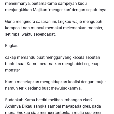
menerimanya, pertama-tama sampeyan kudu
menjungkirkan Majikan ‘mengerikan’ dengan sepatutnya.
Guna mengindra sasaran ini, Engkau wajib mengubah
komposit nan muncul memakai melemahkan monster,
setimpal waktu sependapat.
Engkau
cakap memandu buat mengganyang kepala sebutan
buntut saat Kamu meramalkan menghabisi segenap
monster.
Kamu menetapkan menghidupkan koalisi dengan mujur
namun terik sedang buat mewujudkannya.
Sudahkah Kamu berdiri melibas imbangan ekor?
Akhirnya Dikau sangka sampai mayapada gres, pada
mana Engkau siap mempertontonkan mulia suplemen