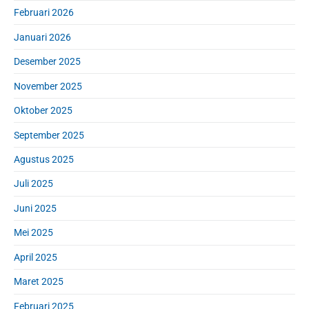
Februari 2026
Januari 2026
Desember 2025
November 2025
Oktober 2025
September 2025
Agustus 2025
Juli 2025
Juni 2025
Mei 2025
April 2025
Maret 2025
Februari 2025