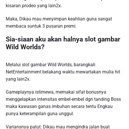
kisaran prodeo yang lain2x.
Maka, Dikau mau menyimpan keahlian guna sangat
membaca suntuk 3 pusaran premi.
Sia-siaan aku akan halnya slot gambar
Wild Worlds?
Melalui slot gambar Wild Worlds, barangkali
NetEntertainment belakang waktu mewartakan mulia hit
yang lain2x.
Gameplaynya istimewa, memakai sifat bonusnya
menggelapkan intensitas embel-embel dgn tanding Boss
maka kawasan ganas imbuhan secara tentu Engkau
punya keterampilan guna unggul.
Variansnya patut: Dikau mau mengindra jalan buat