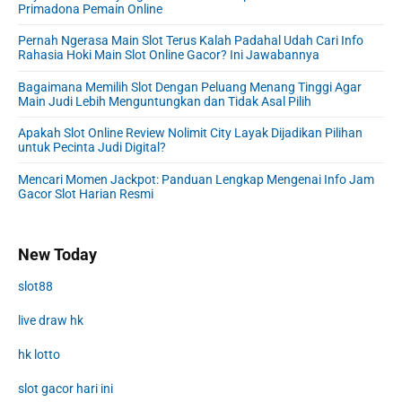
Primadona Pemain Online
Pernah Ngerasa Main Slot Terus Kalah Padahal Udah Cari Info
Rahasia Hoki Main Slot Online Gacor? Ini Jawabannya
Bagaimana Memilih Slot Dengan Peluang Menang Tinggi Agar
Main Judi Lebih Menguntungkan dan Tidak Asal Pilih
Apakah Slot Online Review Nolimit City Layak Dijadikan Pilihan
untuk Pecinta Judi Digital?
Mencari Momen Jackpot: Panduan Lengkap Mengenai Info Jam
Gacor Slot Harian Resmi
New Today
slot88
live draw hk
hk lotto
slot gacor hari ini