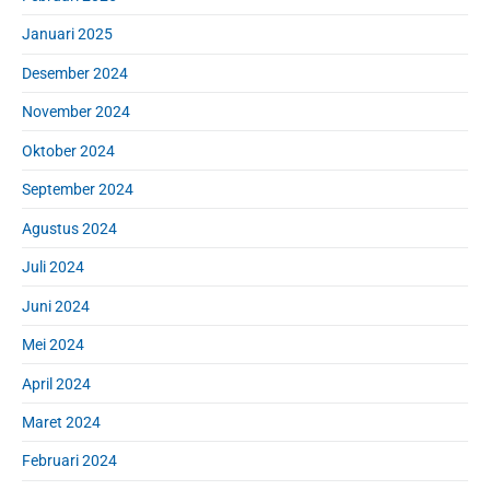
Januari 2025
Desember 2024
November 2024
Oktober 2024
September 2024
Agustus 2024
Juli 2024
Juni 2024
Mei 2024
April 2024
Maret 2024
Februari 2024