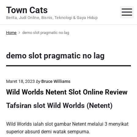
S
Town Cats
k
M
Berita, Judi Online, Bisnis, Teknologi & Gaya Hidup
i
p
Home
demo slot pragmatic no lag
t
o
c
demo slot pragmatic no lag
o
n
t
e
Maret 18, 2023
by
Bruce Williams
n
Wild Worlds Netent Slot Online Review
t
Tafsiran slot Wild Worlds (Netent)
Wild Worlds ialah slot gambar Netent melalui 3 menyikat
superior absurd demi watak sempurna.