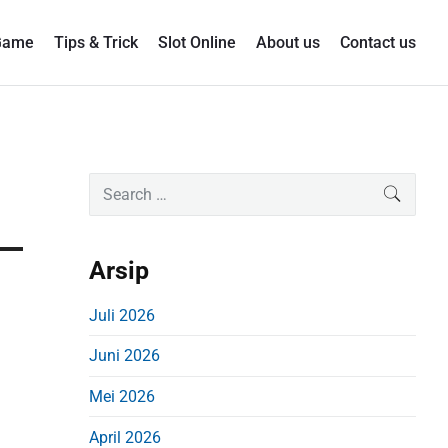
Game
Tips & Trick
Slot Online
About us
Contact us
P
S
SEARC
e
r
a
i
r
Arsip
m
c
a
h
Juli 2026
r
f
Juni 2026
o
y
r
S
Mei 2026
:
i
April 2026