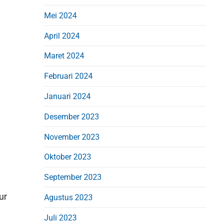
Mei 2024
April 2024
Maret 2024
Februari 2024
Januari 2024
Desember 2023
November 2023
Oktober 2023
September 2023
ur
Agustus 2023
Juli 2023