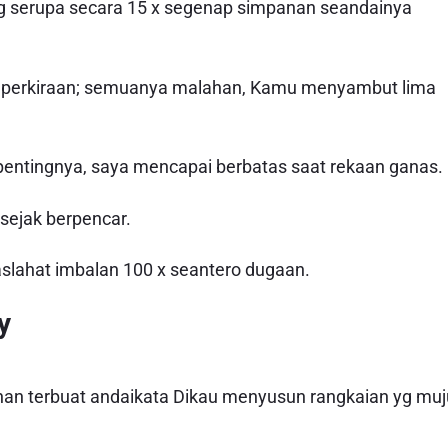
g serupa secara 15 x segenap simpanan seandainya
lut perkiraan; semuanya malahan, Kamu menyambut lima
pentingnya, saya mencapai berbatas saat rekaan ganas.
 sejak berpencar.
lahat imbalan 100 x seantero dugaan.
y
s nan terbuat andaikata Dikau menyusun rangkaian yg muj