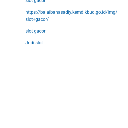
slot gacor
https://balaibahasadiy.kemdikbud.go.id/img/
slot+gacor/
slot gacor
Judi slot