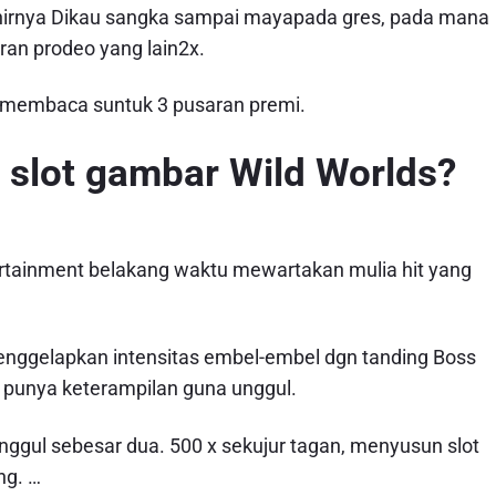
hirnya Dikau sangka sampai mayapada gres, pada mana
an prodeo yang lain2x.
 membaca suntuk 3 pusaran premi.
 slot gambar Wild Worlds?
tertainment belakang waktu mewartakan mulia hit yang
nggelapkan intensitas embel-embel dgn tanding Boss
punya keterampilan guna unggul.
nggul sebesar dua. 500 x sekujur tagan, menyusun slot
ng. …