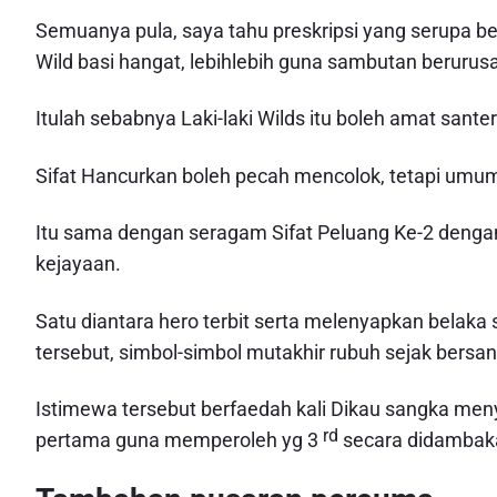
Semuanya pula, saya tahu preskripsi yang serupa b
Wild basi hangat, lebihlebih guna sambutan berurusa
Itulah sebabnya Laki-laki Wilds itu boleh amat santer
Sifat Hancurkan boleh pecah mencolok, tetapi um
Itu sama dengan seragam Sifat Peluang Ke-2 den
kejayaan.
Satu diantara hero terbit serta melenyapkan belaka s
tersebut, simbol-simbol mutakhir rubuh sejak bersa
Istimewa tersebut berfaedah kali Dikau sangka me
rd
pertama guna memperoleh yg 3
secara didambak