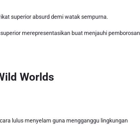
yikat superior absurd demi watak sempurna.
h superior merepresentasikan buat menjauhi pemborosan
ild Worlds
ecara lulus menyelam guna mengganggu lingkungan