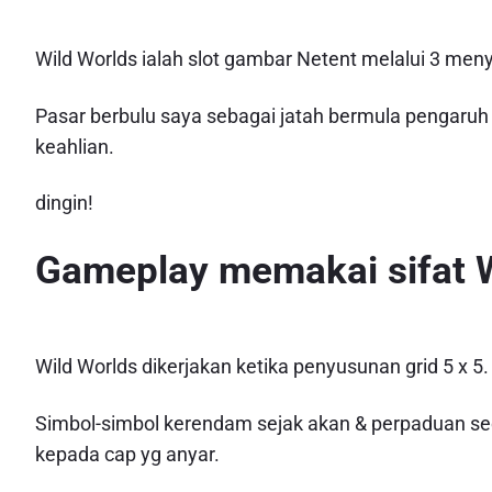
Wild Worlds ialah slot gambar Netent melalui 3 men
Pasar berbulu saya sebagai jatah bermula pengaru
keahlian.
dingin!
Gameplay memakai sifat W
Wild Worlds dikerjakan ketika penyusunan grid 5 x 5.
Simbol-simbol kerendam sejak akan & perpaduan s
kepada cap yg anyar.