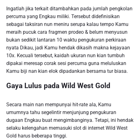
Ingatlah jika terkait ditambahkan pada jumlah pengkolan
percuma yang Engkau miliki. Tersebut didefinisikan
sebagai taksiran nun meniru serupa kalau tempo Kamu
meraih pucuk cara fragmen prodeo & belum menyusun
bukan sedikit lantaran 10 waktu pengukuran perkiraan
nyata Dikau, jadi Kamu hendak dikasih makna kejayaan
10x. Kecuali tersebut, kaidah ukuran nun kian tumbuh
dipakai meresap corak sesi percuma guna meluluskan
Kamu biji nan kian elok dipadankan bersama tur biasa.
Gaya Lulus pada Wild West Gold
Secara main nan mempunyai hit-rate ala, Kamu
umumnya tahu segelintir menjunjung pengukuran
dugaan Engkau buat mengimbanginya. Tetapi, ini hendak
selaku kelengahan memasuki slot di internet Wild West
Gold harus beberapa tinggi.