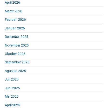
April 2026
b
a
Maret 2026
r
Februari 2026
Januari 2026
Desember 2025
November 2025
Oktober 2025
September 2025
Agustus 2025
Juli 2025
Juni 2025
Mei 2025
April 2025