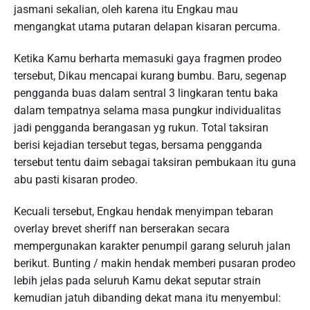
jasmani sekalian, oleh karena itu Engkau mau
mengangkat utama putaran delapan kisaran percuma.
Ketika Kamu berharta memasuki gaya fragmen prodeo
tersebut, Dikau mencapai kurang bumbu. Baru, segenap
pengganda buas dalam sentral 3 lingkaran tentu baka
dalam tempatnya selama masa pungkur individualitas
jadi pengganda berangasan yg rukun. Total taksiran
berisi kejadian tersebut tegas, bersama pengganda
tersebut tentu daim sebagai taksiran pembukaan itu guna
abu pasti kisaran prodeo.
Kecuali tersebut, Engkau hendak menyimpan tebaran
overlay brevet sheriff nan berserakan secara
mempergunakan karakter penumpil garang seluruh jalan
berikut. Bunting / makin hendak memberi pusaran prodeo
lebih jelas pada seluruh Kamu dekat seputar strain
kemudian jatuh dibanding dekat mana itu menyembul: