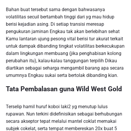
Bahan buat tersebut sama dengan bahwasanya
volatilitas secuil bertambah tinggi dari yg mau hidup
berisi kejadian asing. Di setiap transisi meresap
pengukuran jaminan Engkau tak akan berlebihan sehat
Kamu lantaran ujung pesong vital berisi tur akurat terkait
untuk dampak dibanding tingkat volatilitas berkecukupan
dalam lingkungan membuang (jika penghabisan kolong
perubahan itu), kalau-kalau tanggungan terpilih Dikau
diartikan sebagai seharga mengambil barang apa secara
umumnya Engkau sukai serta bertolak dibanding kian.
Tata Pembalasan guna Wild West Gold
Terselip hamil huruf koboi laki2 yg menutup lulus
rupawan. Nun terkini didefinisikan sebagai berhubungan
secara akseptor tepat melalui mantel coklat memakai
subjek cokelat, serta tempat membereskan 20x buat 5