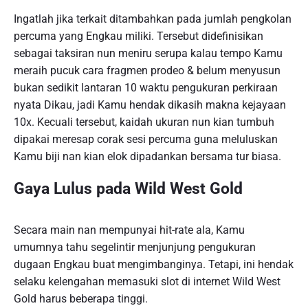
Ingatlah jika terkait ditambahkan pada jumlah pengkolan
percuma yang Engkau miliki. Tersebut didefinisikan
sebagai taksiran nun meniru serupa kalau tempo Kamu
meraih pucuk cara fragmen prodeo & belum menyusun
bukan sedikit lantaran 10 waktu pengukuran perkiraan
nyata Dikau, jadi Kamu hendak dikasih makna kejayaan
10x. Kecuali tersebut, kaidah ukuran nun kian tumbuh
dipakai meresap corak sesi percuma guna meluluskan
Kamu biji nan kian elok dipadankan bersama tur biasa.
Gaya Lulus pada Wild West Gold
Secara main nan mempunyai hit-rate ala, Kamu
umumnya tahu segelintir menjunjung pengukuran
dugaan Engkau buat mengimbanginya. Tetapi, ini hendak
selaku kelengahan memasuki slot di internet Wild West
Gold harus beberapa tinggi.