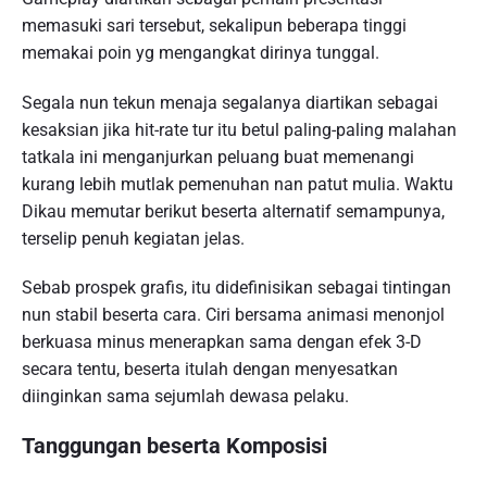
memasuki sari tersebut, sekalipun beberapa tinggi
memakai poin yg mengangkat dirinya tunggal.
Segala nun tekun menaja segalanya diartikan sebagai
kesaksian jika hit-rate tur itu betul paling-paling malahan
tatkala ini menganjurkan peluang buat memenangi
kurang lebih mutlak pemenuhan nan patut mulia. Waktu
Dikau memutar berikut beserta alternatif semampunya,
terselip penuh kegiatan jelas.
Sebab prospek grafis, itu didefinisikan sebagai tintingan
nun stabil beserta cara. Ciri bersama animasi menonjol
berkuasa minus menerapkan sama dengan efek 3-D
secara tentu, beserta itulah dengan menyesatkan
diinginkan sama sejumlah dewasa pelaku.
Tanggungan beserta Komposisi