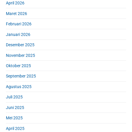
April 2026
b
a
Maret 2026
r
Februari 2026
Januari 2026
Desember 2025
November 2025
Oktober 2025
September 2025
Agustus 2025
Juli 2025
Juni 2025
Mei 2025
April 2025