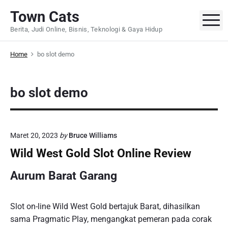
S
Town Cats
k
M
Berita, Judi Online, Bisnis, Teknologi & Gaya Hidup
i
p
Home
bo slot demo
t
o
c
bo slot demo
o
n
t
e
Maret 20, 2023
by
Bruce Williams
n
Wild West Gold Slot Online Review
t
Aurum Barat Garang
Slot on-line Wild West Gold bertajuk Barat, dihasilkan
sama Pragmatic Play, mengangkat pemeran pada corak