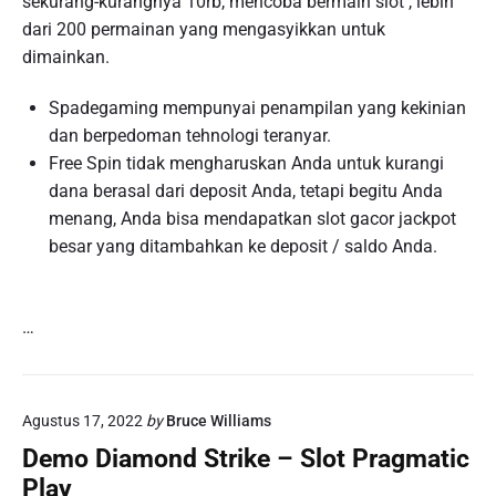
sekurang-kurangnya 10rb, mencoba bermain slot , lebih
dari 200 permainan yang mengasyikkan untuk
dimainkan.
Spadegaming mempunyai penampilan yang kekinian
dan berpedoman tehnologi teranyar.
Free Spin tidak mengharuskan Anda untuk kurangi
dana berasal dari deposit Anda, tetapi begitu Anda
menang, Anda bisa mendapatkan slot gacor jackpot
besar yang ditambahkan ke deposit / saldo Anda.
…
Agustus 17, 2022
by
Bruce Williams
Demo Diamond Strike – Slot Pragmatic
Play