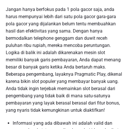
Jangan hanya berfokus pada 1 pola gacor saja, anda
harus mempunyai lebih dari satu pola gacor gara-gara
pola gacor yang dijalankan belum tentu membuahkan
hasil dan efektivitas yang sama. Dengan hanya
bermodalkan telephone genggam dan duwit receh
puluhan ribu rupiah, mereka mencoba peruntungan.
Logika di balik ini adalah dikarenakan mesin slot
memiliki banyak garis pembayaran, Anda dapat menang
besar di banyak garis ketika Anda bertaruh maks.
Beberapa pengembang, layaknya Pragmatic Play, dikenal
karena bikin slot populer yang membayar banyak uang.
Anda tidak ingin terjebak memainkan slot berasal dari
pengembang yang tidak baik di mana satu-satunya
pembayaran yang layak berasal berasal dari fitur bonus,
yang nyaris tidak kemungkinan untuk diaktifkan!
Informasi yang ada dibawah ini adalah valid dan