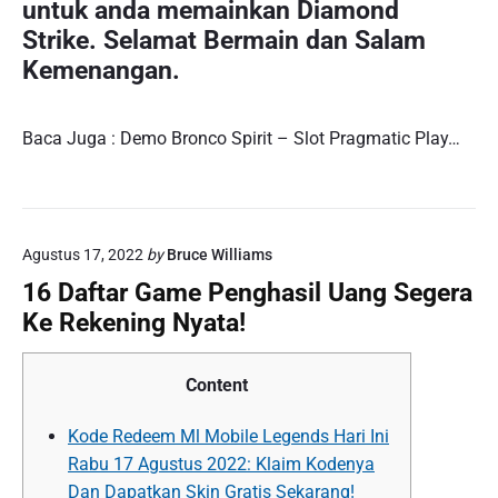
untuk anda memainkan Diamond
Strike. Selamat Bermain dan Salam
Kemenangan.
Baca Juga : Demo Bronco Spirit – Slot Pragmatic Play…
Agustus 17, 2022
by
Bruce Williams
16 Daftar Game Penghasil Uang Segera
Ke Rekening Nyata!
Content
Kode Redeem Ml Mobile Legends Hari Ini
Rabu 17 Agustus 2022: Klaim Kodenya
Dan Dapatkan Skin Gratis Sekarang!