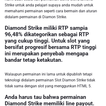
Strike untuk anda pelajari supaya anda mudah untuk
memahami permainan seperti cara bermain dan aturan
didalam permainan di Diamon Strike.
Diamond Strike miliki RTP sampia
96,48% dikategorikan sebagai RTP
yang cukup tinggi. Untuk slot yang
bersifat progresif bersama RTP tinggi
ini merupakan penyebab mengapa
bandar tetap ketakutan.
Walaupun permainan ini lama untuk dipublish tetapi
teknologi didalam permainan Slot Diamon Strike tidak
tidak sama dengan slot yang menggunkan HTML 5.
Anda harus tau bahwa permainan
Diamond Strike memiliki line payout.