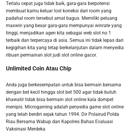
Terlalu cepat juga tidak baik, gara-gara berpotensi
membuat kamu keluar lost koneksi dari room yang
padahal room tersebut amat bagus. Memiliki peluang
maxwin yang besar gara-gara mempunyai winrate yang
tinggi, menjadikan agen kita sebagai web slot no 1
terbaik dan terpercaya di asia. Semua ini tidak lepas dari
kegigihan kita yang tetap berkelanjutan dalam menyedia
ribuan permainan slot judi slot online gacor.
Unlimited Coin Atau Chip
Anda juga berkesempatan untuk bisa bermain bersama
dengan bet kecil hingga slot bet 500 agar tidak butuh
khawatir tidak bisa bermain slot online kala dompet
menipis. Microgaming adalah penyedia game slot online
yang telah berdiri sejak tahun 1994. Dir Polairud Polda
Riau Bersama Wabup dan Kapolres Bahas Evaluasi
Vaksinasi Merdeka