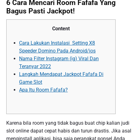
6 Cara Mencari Room Fafafa Yang
Bagus Pasti Jackpot!
Content
Cara Lakukan Instalasi Setting X8
Speeder Domino Pada Android/ios
Nama Filter Instagram (ig) Viral Dan
Teranyar 2022
Langkah Mendapat Jackpot Fafafa Di
Game Slot
Apa Itu Room Fafafa?
Karena bila room yang tidak bagus buat chip kalian judi
slot online dapat cepat habis dan turun drastis. Jika asal
menginstall aplikasi, bisa saja perangkat ponsel Anda