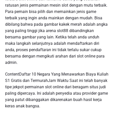
ratusan jenis permainan mesin slot dengan mutu terbaik.
Para pemain bisa pilih dan memainkan jenis game
terbaik yang ingin anda mainkan dengan mudah. Bisa
dibilang bahwa pada gambar kakek merah adalah angka
yang paling tinggi jika arena slot88 dibandingkan
bersama gambar yang lain. Ketika telah anda unduh
maka langkah selanjutnya adalah mendaftarkan diri
anda, proses pendaftaran ini tidak terlalu sukar cukup
bersama dengan mengikuti arahan dari slot online para
admin.
ContentDaftar 10 Negara Yang Menawarkan Biaya Kuliah
S1 Gratis dan TermurahJam Waktu Saat ini telah banyak
tipe jekpot permainan slot online dari beragam situs judi
paling dipercaya. Ini adalah penyedia atau provider game
yang patut dibanggakan dikarenakan buah hasil kerja
keras anak bangsa.