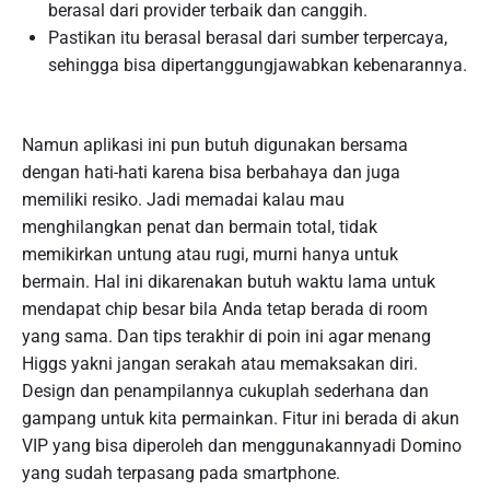
berasal dari provider terbaik dan canggih.
Pastikan itu berasal berasal dari sumber terpercaya,
sehingga bisa dipertanggungjawabkan kebenarannya.
Namun aplikasi ini pun butuh digunakan bersama
dengan hati-hati karena bisa berbahaya dan juga
memiliki resiko. Jadi memadai kalau mau
menghilangkan penat dan bermain total, tidak
memikirkan untung atau rugi, murni hanya untuk
bermain. Hal ini dikarenakan butuh waktu lama untuk
mendapat chip besar bila Anda tetap berada di room
yang sama. Dan tips terakhir di poin ini agar menang
Higgs yakni jangan serakah atau memaksakan diri.
Design dan penampilannya cukuplah sederhana dan
gampang untuk kita permainkan. Fitur ini berada di akun
VIP yang bisa diperoleh dan menggunakannyadi Domino
yang sudah terpasang pada smartphone.