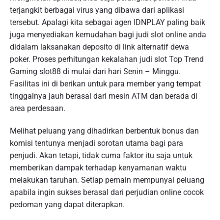
terjangkit berbagai virus yang dibawa dari aplikasi
tersebut. Apalagi kita sebagai agen IDNPLAY paling baik
juga menyediakan kemudahan bagi judi slot online anda
didalam laksanakan deposito di link alternatif dewa
poker. Proses perhitungan kekalahan judi slot Top Trend
Gaming slot88 di mulai dari hari Senin – Minggu.
Fasilitas ini di berikan untuk para member yang tempat
tinggalnya jauh berasal dari mesin ATM dan berada di
area perdesaan.
Melihat peluang yang dihadirkan berbentuk bonus dan
komisi tentunya menjadi sorotan utama bagi para
penjudi. Akan tetapi, tidak cuma faktor itu saja untuk
memberikan dampak terhadap kenyamanan waktu
melakukan taruhan. Setiap pemain mempunyai peluang
apabila ingin sukses berasal dari perjudian online cocok
pedoman yang dapat diterapkan.