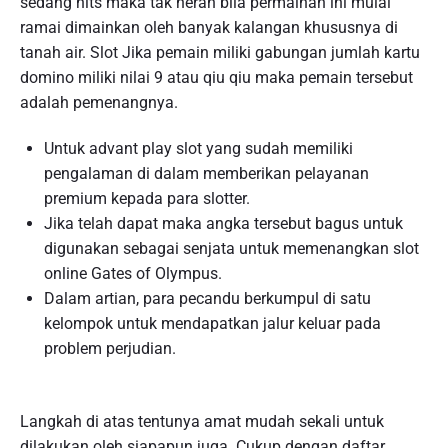
sedang hits maka tak heran bila permainan ini mulai
ramai dimainkan oleh banyak kalangan khususnya di
tanah air. Slot Jika pemain miliki gabungan jumlah kartu
domino miliki nilai 9 atau qiu qiu maka pemain tersebut
adalah pemenangnya.
Untuk advant play slot yang sudah memiliki
pengalaman di dalam memberikan pelayanan
premium kepada para slotter.
Jika telah dapat maka angka tersebut bagus untuk
digunakan sebagai senjata untuk memenangkan slot
online Gates of Olympus.
Dalam artian, para pecandu berkumpul di satu
kelompok untuk mendapatkan jalur keluar pada
problem perjudian.
Langkah di atas tentunya amat mudah sekali untuk
dilakukan oleh siapapun juga. Cukup dengan daftar,