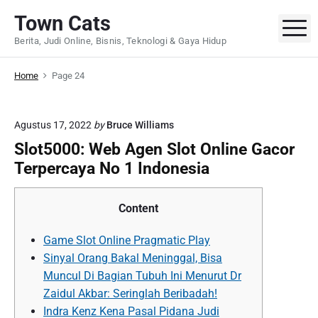
S
Town Cats
k
M
Berita, Judi Online, Bisnis, Teknologi & Gaya Hidup
i
p
Home
Page 24
t
o
c
Agustus 17, 2022
by
Bruce Williams
o
Slot5000: Web Agen Slot Online Gacor
n
Terpercaya No 1 Indonesia
t
e
n
Content
t
Game Slot Online Pragmatic Play
Sinyal Orang Bakal Meninggal, Bisa
Muncul Di Bagian Tubuh Ini Menurut Dr
Zaidul Akbar: Seringlah Beribadah!
Indra Kenz Kena Pasal Pidana Judi