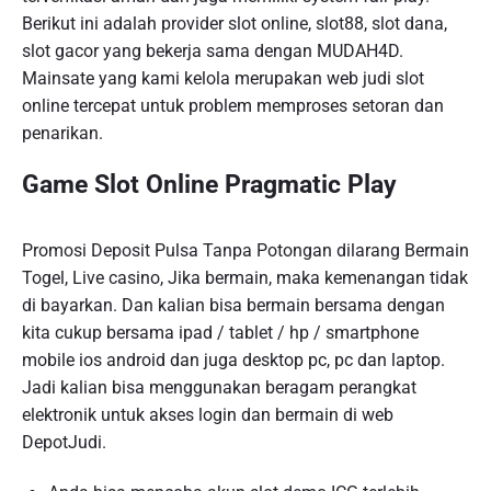
Berikut ini adalah provider slot online, slot88, slot dana,
slot gacor yang bekerja sama dengan MUDAH4D.
Mainsate yang kami kelola merupakan web judi slot
online tercepat untuk problem memproses setoran dan
penarikan.
Game Slot Online Pragmatic Play
Promosi Deposit Pulsa Tanpa Potongan dilarang Bermain
Togel, Live casino, Jika bermain, maka kemenangan tidak
di bayarkan. Dan kalian bisa bermain bersama dengan
kita cukup bersama ipad / tablet / hp / smartphone
mobile ios android dan juga desktop pc, pc dan laptop.
Jadi kalian bisa menggunakan beragam perangkat
elektronik untuk akses login dan bermain di web
DepotJudi.