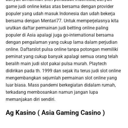
game judi online kelas atas bersama dengan provider
populer yang udah masuk Indonesia dan udah bekerja
bersama dengan Mentari77. Untuk memperjelasnya kita
urutkan daftar permainan judi betting online paling
populer di Asia apalagi juga go-international bersama
dengan pengalaman yang cukup lama dalam perjudian
online. Daftarslot pulsa online tanpa potongan memiliki
peminat yang cukup banyak apalagi semua orang telah
beralih main judi slot pakai pulsa murah. Playtech
didirikan pada th. 1999 dan sejak itu terus judi slot online
mengembangkan sejumlah permainan slot online yang
luar biasa. Mass pandemi berkegiatan didalam rumah,
terkadang membosankan namun jangan lupa
memanjakan diri sendiri.
Ag Kasino ( Asia Gaming Casino )