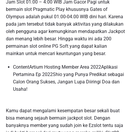
Jam Slot 01:00 – 4:00 WIB Jam Gacor Pagi untuk
bermain slot Pragmatic Play khususnya Gates of
Olympus adalah pukul 01:00-04.00 WIB dini hari. Karena
pada jam tersebut tidak banyak aktivitas yang dilakukan
oleh pengguna agar kemungkinan mendapatkan Jackpot
dan menang lebih besar. Hingga waktu ini ada 200
permainan slot online PG Soft yang dapat kalian
mainkan untuk mencari keuntungan yang besar.
ContentArtium Hosting Member Area 2022Aplikasi
Pertamina Ep 2022Shio yang Punya Predikat sebagai
Calon Orang Sukses, Jangan Lupa Diiringi Doa dan
Usaha!
Kamu dapat mengalami kesempatan besar sekali buat
bisa menang sejauh bermain jackpot slot. Dengan
banyaknya member yang sudah join ke Ezslot tentu saja