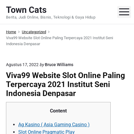
S
Town Cats
k
M
Berita, Judi Online, Bisnis, Teknologi & Gaya Hidup
i
p
Home
Uncategorized
t
Viva99 Website Slot Online Paling Terpercaya 2021 Institut Seni
o
Indonesia Denpasar
c
o
n
Agustus 17, 2022
by
Bruce Williams
t
Viva99 Website Slot Online Paling
e
Terpercaya 2021 Institut Seni
n
Indonesia Denpasar
t
Content
Ag Kasino ( Asia Gaming Casino )
Slot Online Pragmatic Play