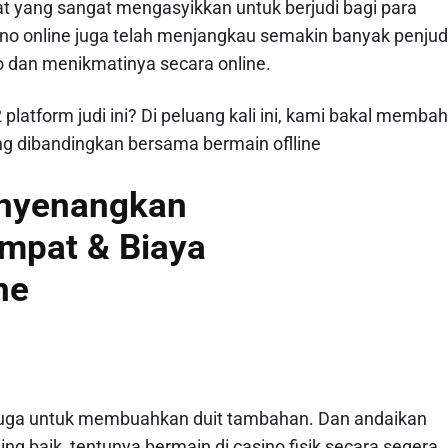
at yang sangat mengasyikkan untuk berjudi bagi para
o online juga telah menjangkau semakin banyak penjud
o dan menikmatinya secara online.
platform judi ini? Di peluang kali ini, kami bakal memba
ung dibandingkan bersama bermain oflline
nyenangkan
empat & Biaya
ne
 juga untuk membuahkan duit tambahan. Dan andaikan
g baik, tentunya bermain di casino fisik secara segera