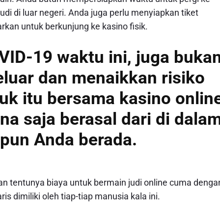
udi di luar negeri. Anda juga perlu menyiapkan tiket
kan untuk berkunjung ke kasino fisik.
ID-19 waktu ini, juga buka
keluar dan menaikkan risiko
tuk itu bersama kasino onlin
a saja berasal dari di dala
 pun Anda berada.
 tentunya biaya untuk bermain judi online cuma denga
 dimiliki oleh tiap-tiap manusia kala ini.