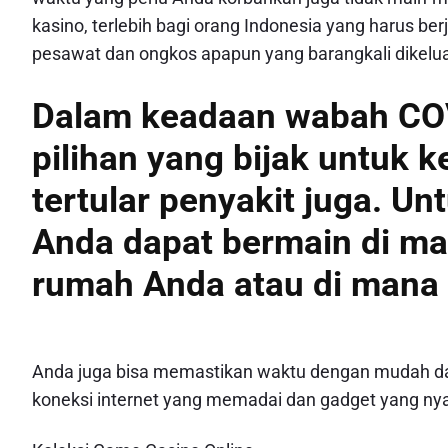
kasino, terlebih bagi orang Indonesia yang harus berj
pesawat dan ongkos apapun yang barangkali dikeluar
Dalam keadaan wabah COV
pilihan yang bijak untuk 
tertular penyakit juga. Un
Anda dapat bermain di man
rumah Anda atau di mana
Anda juga bisa memastikan waktu dengan mudah dan
koneksi internet yang memadai dan gadget yang nyaris