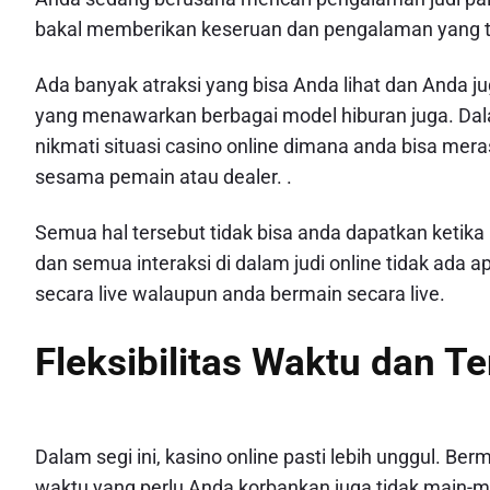
bakal memberikan keseruan dan pengalaman yang ta
Ada banyak atraksi yang bisa Anda lihat dan Anda j
yang menawarkan berbagai model hiburan juga. Dalam
nikmati situasi casino online dimana anda bisa mer
sesama pemain atau dealer. .
Semua hal tersebut tidak bisa anda dapatkan ketik
dan semua interaksi di dalam judi online tidak ada
secara live walaupun anda bermain secara live.
Fleksibilitas Waktu dan T
Dalam segi ini, kasino online pasti lebih unggul. B
waktu yang perlu Anda korbankan juga tidak main-