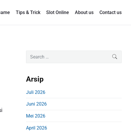
Game
Tips & Trick
Slot Online
About us
Contact us
P
S
SEARC
e
r
a
i
r
Arsip
m
c
a
h
Juli 2026
r
f
Juni 2026
o
y
i
r
S
Mei 2026
:
i
April 2026