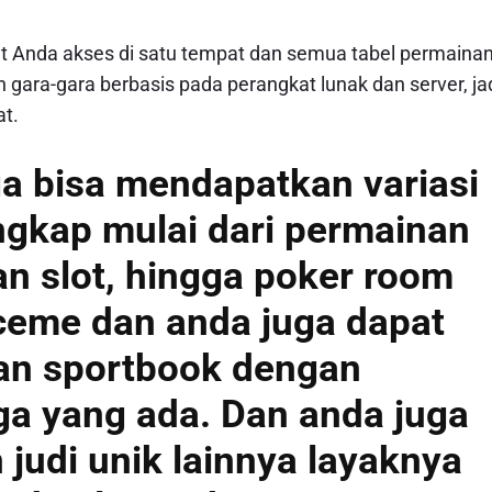
at Anda akses di satu tempat dan semua tabel permaina
gara-gara berbasis pada perangkat lunak dan server, ja
at.
ga bisa mendapatkan variasi
ngkap mulai dari permainan
an slot, hingga poker room
 ceme dan anda juga dapat
dan sportbook dengan
 yang ada. Dan anda juga
judi unik lainnya layaknya