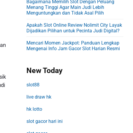
Bagaimana Memilih Slot Dengan Peluang
Menang Tinggi Agar Main Judi Lebih
Menguntungkan dan Tidak Asal Pilih
Apakah Slot Online Review Nolimit City Layak
Dijadikan Pilihan untuk Pecinta Judi Digital?
Mencari Momen Jackpot: Panduan Lengkap
gan
Mengenai Info Jam Gacor Slot Harian Resmi
New Today
sik
slot88
udi
live draw hk
hk lotto
slot gacor hari ini