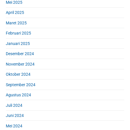
Mei 2025
April 2025
Maret 2025
Februari 2025
Januari 2025
Desember 2024
November 2024
Oktober 2024
September 2024
Agustus 2024
Juli 2024
Juni 2024
Mei 2024