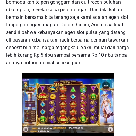
bermodalkan telpon genggam dan duit receh puluhan
ribu rupiah, mereka coba peruntungan. Dan bila kalian
bermain bersama kita tenang saja kami adalah agen slot
tanpa potongan apapun. Dalam hal ini, Anda bisa lihat
sendiri bahwa kebanyakan agen slot pulsa yang datang
dii pasaran kebanyakan hadir bersama dengan tawarkan
deposit minimal harga terjangkau. Yakni mulai dari harga
lebih kurang Rp 5 ribu sampai bersama Rp 10 ribu tanpa
adanya potongan cost sepeserpun.