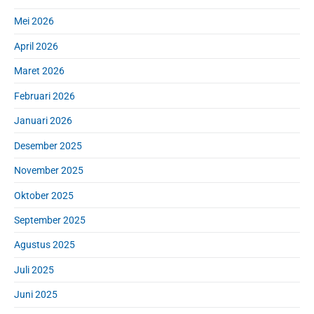
:
i
r
d
Mei 2026
:
e
April 2026
b
a
Maret 2026
r
Februari 2026
Januari 2026
Desember 2025
November 2025
Oktober 2025
September 2025
Agustus 2025
Juli 2025
Juni 2025