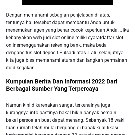
Dengan memahami sebagian penjelasan di atas,
tentunya hal tersebut dapat membantu Anda untuk
menemukan agen yang benar cocok keperluan Anda. Jika
kebanyakan web judi slot online miliki syaratdaftar slot
onlinemenggunakan rekening bank, maka beda
dengansitus slot deposit Pulsadi atas. Lalu selanjutnya
kita juga bisa memahami aturan dan langkah permainan
itu dikerjakan.
Kumpulan Berita Dan Informasi 2022 Dari
Berbagai Sumber Yang Terpercaya
Namun kini dikarenakan sangat terkenalnya juga
kurangnya info pastinya bakal bikin banyak pemain
bakal persoalan buat dapat menang. Sebanyak 18 wakil
tuan rumah telah mulai berjuang di babak kualifikasi