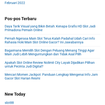
Februari 2022
Pos-pos Terbaru
Daya Tarik Visual yang Bikin Betah: Kenapa Grafis HD Slot Jadi
Primadona Pemain Online
Pernah Ngerasa Main Slot Terus Kalah Padahal Udah Cari Info
Rahasia Hoki Main Slot Online Gacor? Ini Jawabannya
Bagaimana Memilih Slot Dengan Peluang Menang Tinggi Agar
Main Judi Lebih Menguntungkan dan Tidak Asal Pilih
Apakah Slot Online Review Nolimit City Layak Dijadikan Pilihan
untuk Pecinta Judi Digital?
Mencari Momen Jackpot: Panduan Lengkap Mengenai Info Jam
Gacor Slot Harian Resmi
New Today
slot88