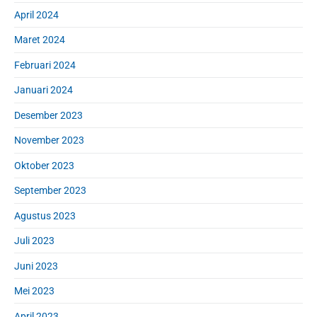
April 2024
Maret 2024
Februari 2024
Januari 2024
Desember 2023
November 2023
Oktober 2023
September 2023
Agustus 2023
Juli 2023
Juni 2023
Mei 2023
April 2023