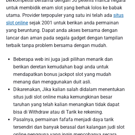
berkompetisi bersama dengan 30 petenis manca negara
untuk membidik enam slot yang berhak lolos ke babak
utama. Provider terpopuler yang satu ini telah ada
situs
slot online
sejak 2001 untuk berikan anda permainan
yang beruntung. Dapat anda akses bersama dengan
lancar dan aman pada segala gadget dengan tampilan
terbaik tanpa problem bersama dengan mudah.
Beberapa web ini juga jadi pilihan menarik dan
berikan deretan kemudahan bagi anda untuk
mendapatkan bonus jackpot slot yang mudah
menang dan menggunakan duit asli.
Dikarenakan, Jika kalian salah didalam menentukan
situs judi slot online maka kemungkinan besar
taruhan yang telah kalian menangkan tidak dapat
bisa di Withdraw atau di Tarik ke rekening.
Pasalnya, permainan fafafa menjadi daya tarik
tersendiri dan banyak berasal dari kalangan judi slot
online pengguna yang ingin mencobanya secara