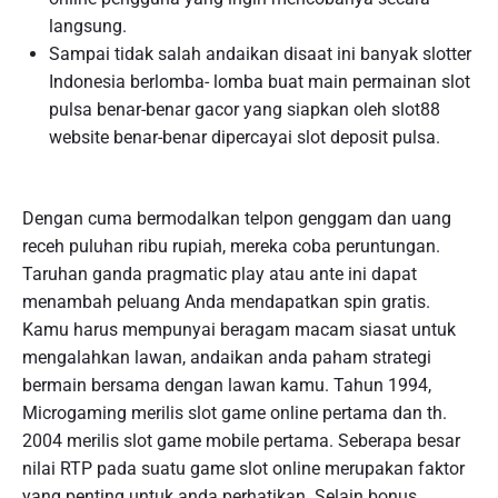
langsung.
Sampai tidak salah andaikan disaat ini banyak slotter
Indonesia berlomba- lomba buat main permainan slot
pulsa benar-benar gacor yang siapkan oleh slot88
website benar-benar dipercayai slot deposit pulsa.
Dengan cuma bermodalkan telpon genggam dan uang
receh puluhan ribu rupiah, mereka coba peruntungan.
Taruhan ganda pragmatic play atau ante ini dapat
menambah peluang Anda mendapatkan spin gratis.
Kamu harus mempunyai beragam macam siasat untuk
mengalahkan lawan, andaikan anda paham strategi
bermain bersama dengan lawan kamu. Tahun 1994,
Microgaming merilis slot game online pertama dan th.
2004 merilis slot game mobile pertama. Seberapa besar
nilai RTP pada suatu game slot online merupakan faktor
yang penting untuk anda perhatikan. Selain bonus