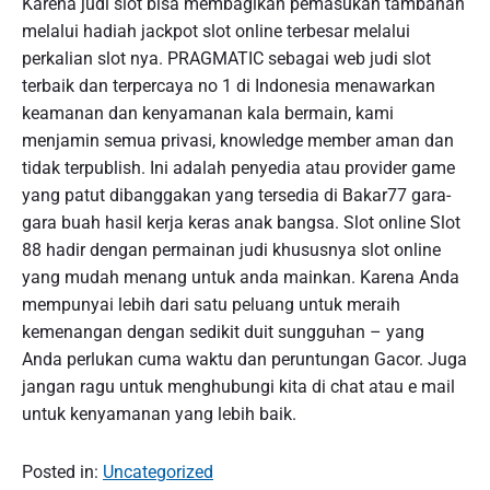
Karena judi slot bisa membagikan pemasukan tambahan
melalui hadiah jackpot slot online terbesar melalui
perkalian slot nya. PRAGMATIC sebagai web judi slot
terbaik dan terpercaya no 1 di Indonesia menawarkan
keamanan dan kenyamanan kala bermain, kami
menjamin semua privasi, knowledge member aman dan
tidak terpublish. Ini adalah penyedia atau provider game
yang patut dibanggakan yang tersedia di Bakar77 gara-
gara buah hasil kerja keras anak bangsa. Slot online Slot
88 hadir dengan permainan judi khususnya slot online
yang mudah menang untuk anda mainkan. Karena Anda
mempunyai lebih dari satu peluang untuk meraih
kemenangan dengan sedikit duit sungguhan – yang
Anda perlukan cuma waktu dan peruntungan Gacor. Juga
jangan ragu untuk menghubungi kita di chat atau e mail
untuk kenyamanan yang lebih baik.
Posted in:
Uncategorized