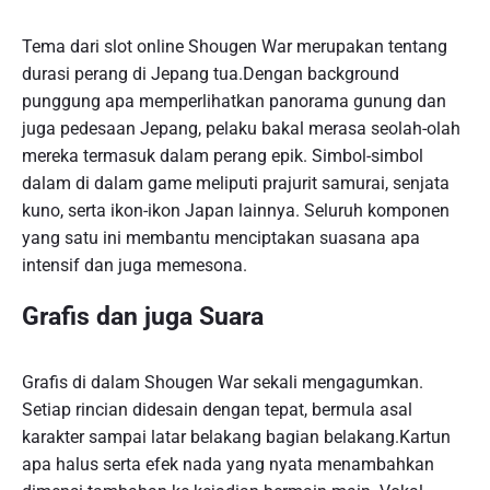
Tema dari slot online Shougen War merupakan tentang
durasi perang di Jepang tua.Dengan background
punggung apa memperlihatkan panorama gunung dan
juga pedesaan Jepang, pelaku bakal merasa seolah-olah
mereka termasuk dalam perang epik. Simbol-simbol
dalam di dalam game meliputi prajurit samurai, senjata
kuno, serta ikon-ikon Japan lainnya. Seluruh komponen
yang satu ini membantu menciptakan suasana apa
intensif dan juga memesona.
Grafis dan juga Suara
Grafis di dalam Shougen War sekali mengagumkan.
Setiap rincian didesain dengan tepat, bermula asal
karakter sampai latar belakang bagian belakang.Kartun
apa halus serta efek nada yang nyata menambahkan