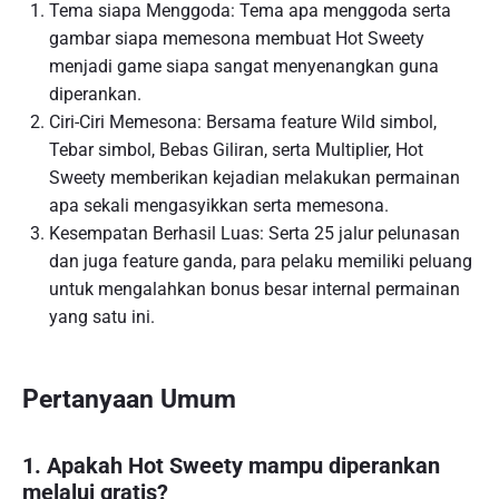
Tema siapa Menggoda: Tema apa menggoda serta
gambar siapa memesona membuat Hot Sweety
menjadi game siapa sangat menyenangkan guna
diperankan.
Ciri-Ciri Memesona: Bersama feature Wild simbol,
Tebar simbol, Bebas Giliran, serta Multiplier, Hot
Sweety memberikan kejadian melakukan permainan
apa sekali mengasyikkan serta memesona.
Kesempatan Berhasil Luas: Serta 25 jalur pelunasan
dan juga feature ganda, para pelaku memiliki peluang
untuk mengalahkan bonus besar internal permainan
yang satu ini.
Pertanyaan Umum
1. Apakah Hot Sweety mampu diperankan
melalui gratis?