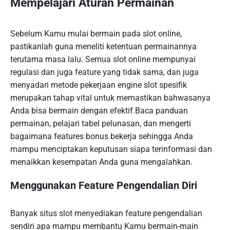
Mempelajari Aturan Permainan
Sebelum Kamu mulai bermain pada slot online,
pastikanlah guna meneliti ketentuan permainannya
terutama masa lalu. Semua slot online mempunyai
regulasi dan juga feature yang tidak sama, dan juga
menyadari metode pekerjaan engine slot spesifik
merupakan tahap vital untuk memastikan bahwasanya
Anda bisa bermain dengan efektif.Baca panduan
permainan, pelajari tabel pelunasan, dan mengerti
bagaimana features bonus bekerja sehingga Anda
mampu menciptakan keputusan siapa terinformasi dan
menaikkan kesempatan Anda guna mengalahkan.
Menggunakan Feature Pengendalian Diri
Banyak situs slot menyediakan feature pengendalian
sendiri apa mampu membantu Kamu bermain-main