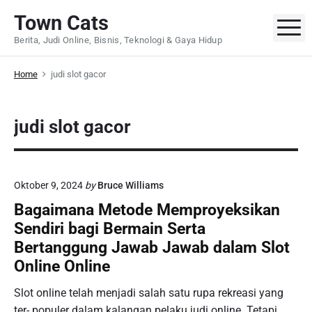
S
Town Cats
k
M
Berita, Judi Online, Bisnis, Teknologi & Gaya Hidup
i
p
Home
judi slot gacor
t
o
c
judi slot gacor
o
n
t
e
Oktober 9, 2024
by
Bruce Williams
n
Bagaimana Metode Memproyeksikan
t
Sendiri bagi Bermain Serta
Bertanggung Jawab Jawab dalam Slot
Online Online
Slot online telah menjadi salah satu rupa rekreasi yang
ter- populer dalam kalangan pelaku judi online. Tetapi,