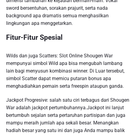
dimensi tambahan ke kejadian bermain-main. Vokal
sword bersentuhan, sorakan prajurit, serta nada
background apa dramatis semua menghasilkan
lingkungan apa menggetarkan.
Fitur-Fitur Spesial
Wilds dan juga Scatters: Slot Online Shougen War
mempunyai simbol Wild apa bisa mengubah lambang
lain bagi menyusun kombinasi winner. Di Luar tersebut,
simbol Scatter dapat memicu putaran bonus apa
menghadiahkan pemain serta freespin ataupun ganda.
Jackpot Progresive: salah satu ciri terbagus dari Shougen
War adalah jackpot pertumbuhannya.Jackpot ini lanjut
bertumbuh sejalan serta pertaruhan partisipan dan juga
mampu meraih jumlah apa sekali besar. Menangkan
hadiah besar yang satu ini dan juga Anda mampu balik