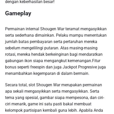
dengan keberhasilan besar!
Gameplay
Permainan internal Shougen War teramat mengasyikkan
serta sederhana dimainkan. Pelaku mampu menentukan
jumlah batas pembayaran serta pertaruhan mereka
sebelum mengelilingi putaran. Atas masing-masing
rotasi, mereka hendak berkeinginan bagi mendaratkan
gabungan ikon siapa mengangkut kemenangan.Fitur
bonus seperti freespin dan juga Jackpot Progresive juga
menambahkan kegemparan di dalam bermain.
Secara total, slot Shougen War merupakan permainan
apa sekali mengasyikkan serta mengasyikkan. Serta
tema yang spesial, gambar siapa mempesona, dan ciri-
ciri menarik, game ini satu pasti bakal membuat
kelompok partisipan kembali guna lebih. Apabila Anda