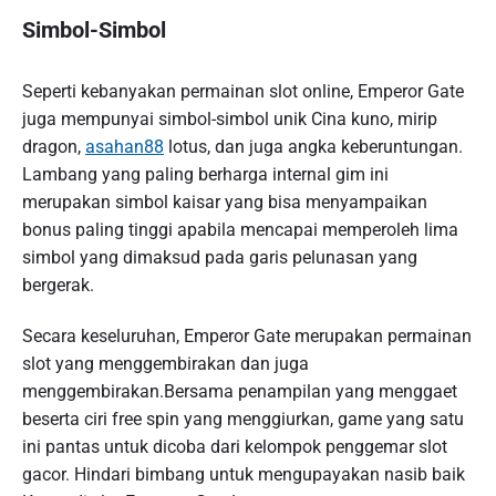
Simbol-Simbol
Seperti kebanyakan permainan slot online, Emperor Gate
juga mempunyai simbol-simbol unik Cina kuno, mirip
dragon,
asahan88
lotus, dan juga angka keberuntungan.
Lambang yang paling berharga internal gim ini
merupakan simbol kaisar yang bisa menyampaikan
bonus paling tinggi apabila mencapai memperoleh lima
simbol yang dimaksud pada garis pelunasan yang
bergerak.
Secara keseluruhan, Emperor Gate merupakan permainan
slot yang menggembirakan dan juga
menggembirakan.Bersama penampilan yang menggaet
beserta ciri free spin yang menggiurkan, game yang satu
ini pantas untuk dicoba dari kelompok penggemar slot
gacor. Hindari bimbang untuk mengupayakan nasib baik