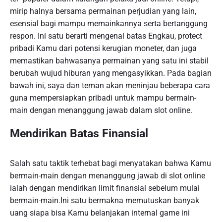
mirip halnya bersama permainan perjudian yang lain,
esensial bagi mampu memainkannya serta bertanggung
respon. Ini satu berarti mengenal batas Engkau, protect
pribadi Kamu dari potensi kerugian moneter, dan juga
memastikan bahwasanya permainan yang satu ini stabil
berubah wujud hiburan yang mengasyikkan. Pada bagian
bawah ini, saya dan teman akan meninjau beberapa cara
guna mempersiapkan pribadi untuk mampu bermain-
main dengan menanggung jawab dalam slot online.
Mendirikan Batas Finansial
Salah satu taktik terhebat bagi menyatakan bahwa Kamu
bermain-main dengan menanggung jawab di slot online
ialah dengan mendirikan limit finansial sebelum mulai
bermain-main.Ini satu bermakna memutuskan banyak
uang siapa bisa Kamu belanjakan internal game ini