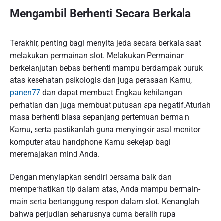
Mengambil Berhenti Secara Berkala
Terakhir, penting bagi menyita jeda secara berkala saat
melakukan permainan slot. Melakukan Permainan
berkelanjutan bebas berhenti mampu berdampak buruk
atas kesehatan psikologis dan juga perasaan Kamu,
panen77
dan dapat membuat Engkau kehilangan
perhatian dan juga membuat putusan apa negatif.Aturlah
masa berhenti biasa sepanjang pertemuan bermain
Kamu, serta pastikanlah guna menyingkir asal monitor
komputer atau handphone Kamu sekejap bagi
meremajakan mind Anda.
Dengan menyiapkan sendiri bersama baik dan
memperhatikan tip dalam atas, Anda mampu bermain-
main serta bertanggung respon dalam slot. Kenanglah
bahwa perjudian seharusnya cuma beralih rupa