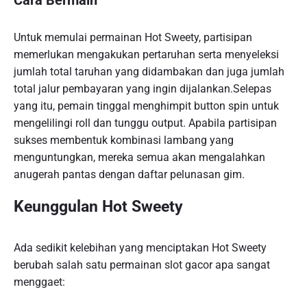
Untuk memulai permainan Hot Sweety, partisipan
memerlukan mengakukan pertaruhan serta menyeleksi
jumlah total taruhan yang didambakan dan juga jumlah
total jalur pembayaran yang ingin dijalankan.Selepas
yang itu, pemain tinggal menghimpit button spin untuk
mengelilingi roll dan tunggu output. Apabila partisipan
sukses membentuk kombinasi lambang yang
menguntungkan, mereka semua akan mengalahkan
anugerah pantas dengan daftar pelunasan gim.
Keunggulan Hot Sweety
Ada sedikit kelebihan yang menciptakan Hot Sweety
berubah salah satu permainan slot gacor apa sangat
menggaet: