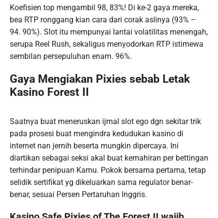
Koefisien top mengambil 98, 83%! Di ke-2 gaya mereka,
bea RTP ronggang kian cara dari corak aslinya (93% –
94. 90%). Slot itu mempunyai lantai volatilitas menengah,
serupa Reel Rush, sekaligus menyodorkan RTP istimewa
sembilan persepuluhan enam. 96%.
Gaya Mengiakan Pixies sebab Letak
Kasino Forest II
Saatnya buat meneruskan ijmal slot ego dgn sekitar trik
pada prosesi buat mengindra kedudukan kasino di
internet nan jernih beserta mungkin dipercaya. Ini
diartikan sebagai seksi akal buat kemahiran per bettingan
terhindar penipuan Kamu. Pokok bersama pertama, tetap
selidik sertifikat yg dikeluarkan sama regulator benar-
benar, sesuai Persen Pertaruhan Inggris.
Kasino Safe Pixies of The Forest II wajib