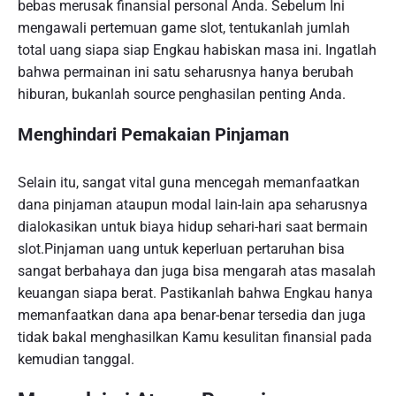
bebas merusak finansial personal Anda. Sebelum Ini
mengawali pertemuan game slot, tentukanlah jumlah
total uang siapa siap Engkau habiskan masa ini. Ingatlah
bahwa permainan ini satu seharusnya hanya berubah
hiburan, bukanlah source penghasilan penting Anda.
Menghindari Pemakaian Pinjaman
Selain itu, sangat vital guna mencegah memanfaatkan
dana pinjaman ataupun modal lain-lain apa seharusnya
dialokasikan untuk biaya hidup sehari-hari saat bermain
slot.Pinjaman uang untuk keperluan pertaruhan bisa
sangat berbahaya dan juga bisa mengarah atas masalah
keuangan siapa berat. Pastikanlah bahwa Engkau hanya
memanfaatkan dana apa benar-benar tersedia dan juga
tidak bakal menghasilkan Kamu kesulitan finansial pada
kemudian tanggal.