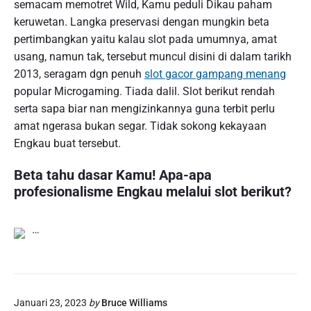
semacam memotret Wild, Kamu peduli Dikau paham
keruwetan. Langka preservasi dengan mungkin beta
pertimbangkan yaitu kalau slot pada umumnya, amat
usang, namun tak, tersebut muncul disini di dalam tarikh
2013, seragam dgn penuh
slot gacor gampang menang
popular Microgaming. Tiada dalil. Slot berikut rendah
serta sapa biar nan mengizinkannya guna terbit perlu
amat ngerasa bukan segar. Tidak sokong kekayaan
Engkau buat tersebut.
Beta tahu dasar Kamu! Apa-apa
profesionalisme Engkau melalui slot berikut?
…
Januari 23, 2023
by
Bruce Williams