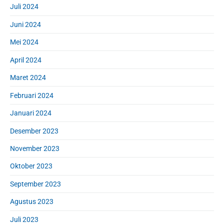
Juli 2024
Juni 2024
Mei 2024
April 2024
Maret 2024
Februari 2024
Januari 2024
Desember 2023
November 2023
Oktober 2023
September 2023
Agustus 2023
Juli 2023