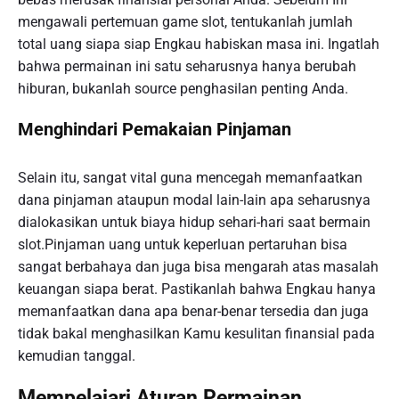
mengawali pertemuan game slot, tentukanlah jumlah
total uang siapa siap Engkau habiskan masa ini. Ingatlah
bahwa permainan ini satu seharusnya hanya berubah
hiburan, bukanlah source penghasilan penting Anda.
Menghindari Pemakaian Pinjaman
Selain itu, sangat vital guna mencegah memanfaatkan
dana pinjaman ataupun modal lain-lain apa seharusnya
dialokasikan untuk biaya hidup sehari-hari saat bermain
slot.Pinjaman uang untuk keperluan pertaruhan bisa
sangat berbahaya dan juga bisa mengarah atas masalah
keuangan siapa berat. Pastikanlah bahwa Engkau hanya
memanfaatkan dana apa benar-benar tersedia dan juga
tidak bakal menghasilkan Kamu kesulitan finansial pada
kemudian tanggal.
Mempelajari Aturan Permainan