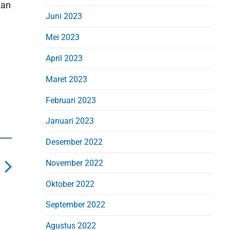
kan
Juni 2023
Mei 2023
April 2023
Maret 2023
Februari 2023
Januari 2023
Desember 2022
November 2022
Oktober 2022
N
e
September 2022
x
Agustus 2022