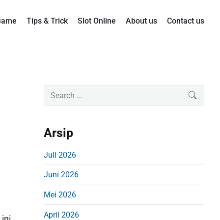
Game
Tips & Trick
Slot Online
About us
Contact us
P
S
SEARC
e
r
a
i
r
Arsip
m
c
a
h
Juli 2026
r
f
Juni 2026
o
y
r
S
Mei 2026
:
i
April 2026
ini