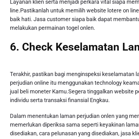
Layanan klien serta menjadi perkara vital siapa me
line.Pastikanlah untuk memilih website lotere on li
baik hati. Jasa customer siapa baik dapat membant
melakukan permainan togel onlen.
6. Check Keselamatan Lam
Terakhir, pastikan bagi menginspeksi keselamatan l
perjudian online itu menggunakan technology keam
jual beli moneter Kamu.Segera tinggalkan website 
individu serta transaksi finansial Engkau.
Dalam menentukan laman perjudian onlen yang meny
memerlukan diperiksa sama seperti keyakinan laman
disediakan, cara pelunasan yang disediakan, jasa kl