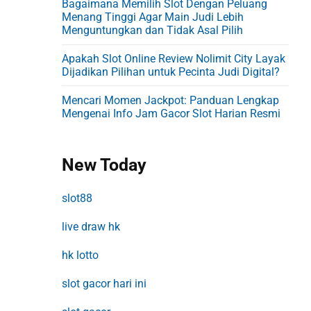
Bagaimana Memilih Slot Dengan Peluang
Menang Tinggi Agar Main Judi Lebih
Menguntungkan dan Tidak Asal Pilih
Apakah Slot Online Review Nolimit City Layak
Dijadikan Pilihan untuk Pecinta Judi Digital?
Mencari Momen Jackpot: Panduan Lengkap
Mengenai Info Jam Gacor Slot Harian Resmi
New Today
slot88
live draw hk
hk lotto
slot gacor hari ini