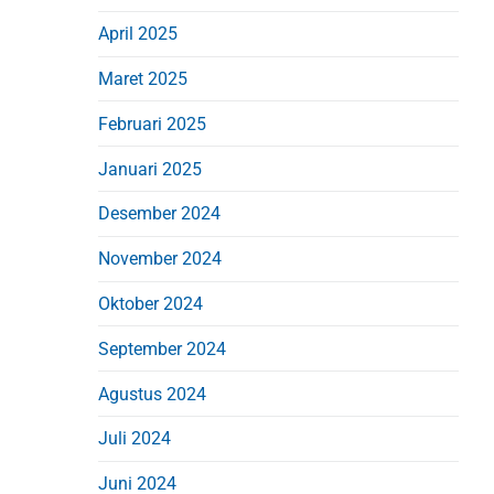
April 2025
Maret 2025
Februari 2025
Januari 2025
Desember 2024
November 2024
Oktober 2024
September 2024
Agustus 2024
Juli 2024
Juni 2024