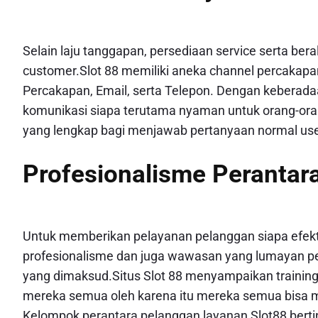
Selain laju tanggapan, persediaan service serta ber
customer.Slot 88 memiliki aneka channel percakapa
Percakapan, Email, serta Telepon. Dengan keberadaa
komunikasi siapa terutama nyaman untuk orang-orang
yang lengkap bagi menjawab pertanyaan normal use
Profesionalisme Perantar
Untuk memberikan pelayanan pelanggan siapa efekt
profesionalisme dan juga wawasan yang lumayan peri
yang dimaksud.Situs Slot 88 menyampaikan training
mereka semua oleh karena itu mereka semua bisa 
Kelompok perantara pelanggan layanan Slot88 bert