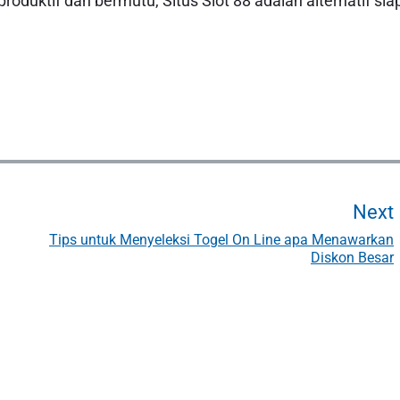
oduktif dan bermutu, Situs Slot 88 adalah alternatif sia
Next
Tips untuk Menyeleksi Togel On Line apa Menawarkan
Diskon Besar
t