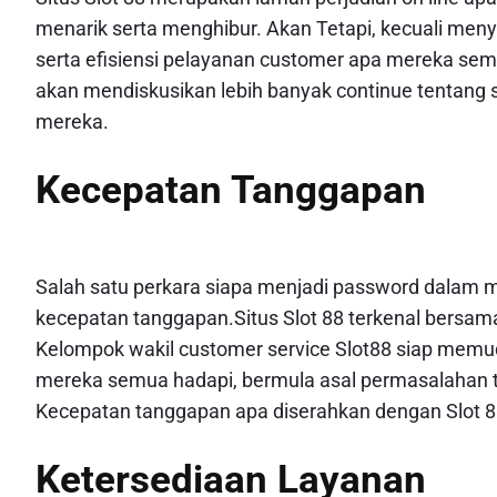
menarik serta menghibur. Akan Tetapi, kecuali meny
serta efisiensi pelayanan customer apa mereka semu
akan mendiskusikan lebih banyak continue tentang s
mereka.
Kecepatan Tanggapan
Salah satu perkara siapa menjadi password dalam men
kecepatan tanggapan.Situs Slot 88 terkenal bersam
Kelompok wakil customer service Slot88 siap mem
mereka semua hadapi, bermula asal permasalahan 
Kecepatan tanggapan apa diserahkan dengan Slot 
Ketersediaan Layanan