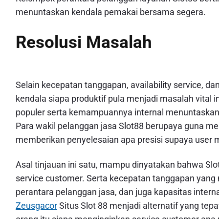
menuntaskan kendala pemakai bersama segera.
Resolusi Masalah
Selain kecepatan tanggapan, availability service, d
kendala siapa produktif pula menjadi masalah vital in
populer serta kemampuannya internal menuntaskan
Para wakil pelanggan jasa Slot88 berupaya guna m
memberikan penyelesaian apa presisi supaya user m
Asal tinjauan ini satu, mampu dinyatakan bahwa Slot 8
service customer. Serta kecepatan tanggapan yang m
perantara pelanggan jasa, dan juga kapasitas inter
Zeusgacor
Situs Slot 88 menjadi alternatif yang te