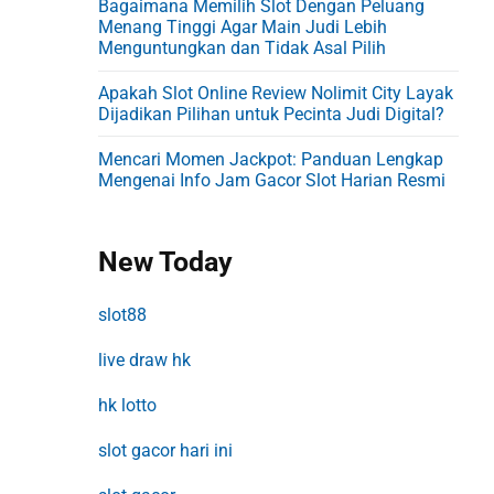
Bagaimana Memilih Slot Dengan Peluang
Menang Tinggi Agar Main Judi Lebih
Menguntungkan dan Tidak Asal Pilih
Apakah Slot Online Review Nolimit City Layak
Dijadikan Pilihan untuk Pecinta Judi Digital?
Mencari Momen Jackpot: Panduan Lengkap
Mengenai Info Jam Gacor Slot Harian Resmi
New Today
slot88
live draw hk
hk lotto
slot gacor hari ini