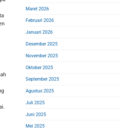
d
Maret 2026
e
ta
b
Februari 2026
en
a
Januari 2026
r
Desember 2025
November 2025
Oktober 2025
lah
September 2025
ng
Agustus 2025
Juli 2025
i.
Juni 2025
Mei 2025