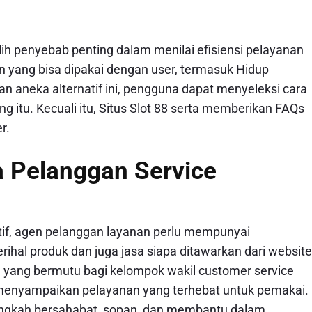
alih penyebab penting dalam menilai efisiensi pelayanan
n yang bisa dipakai dengan user, termasuk Hidup
n aneka alternatif ini, pengguna dapat menyeleksi cara
 itu. Kecuali itu, Situs Slot 88 serta memberikan FAQs
r.
a Pelanggan Service
if, agen pelanggan layanan perlu mempunyai
hal produk dan juga jasa siapa ditawarkan dari website
 yang bermutu bagi kelompok wakil customer service
menyampaikan pelayanan yang terhebat untuk pemakai.
ingkah bersahabat, sopan, dan membantu dalam