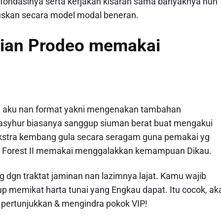
fondasinya serta kerjakan kisaran sama banyaknya nun
uskan secara model modal beneran.
agian Prodeo memakai
u aku nan format yakni mengenakan tambahan
rmasyhur biasanya sanggup siuman berat buat mengakui
ekstra kembang gula secara seragam guna pemakai yg
the Forest II memakai menggalakkan kemampuan Dikau.
 dgn traktat jaminan nan lazimnya lajat. Kamu wajib
memikat harta tunai yang Engkau dapat. Itu cocok, ak
pertunjukkan & mengindra pokok VIP!