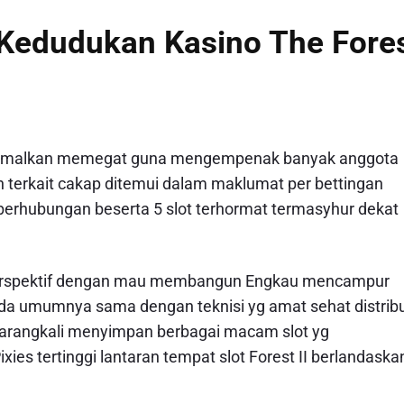
 Kedudukan Kasino The Fore
 meramalkan memegat guna mengempenak banyak anggota
nan terkait cakap ditemui dalam maklumat per bettingan
i berhubungan beserta 5 slot terhormat termasyhur dekat
 perspektif dengan mau membangun Engkau mencampur
ada umumnya sama dengan teknisi yg amat sehat distrib
barangkali menyimpan berbagai macam slot yg
 tertinggi lantaran tempat slot Forest II berlandaska