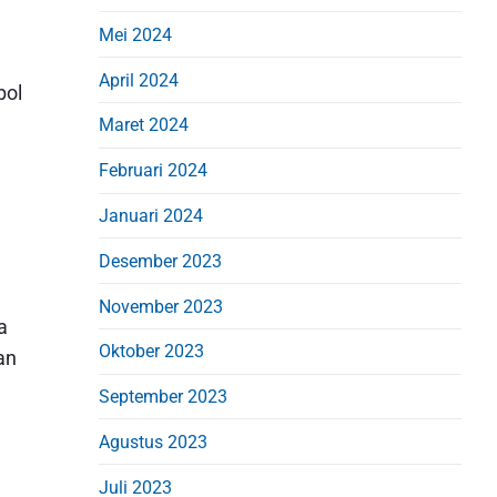
Mei 2024
April 2024
bol
Maret 2024
Februari 2024
Januari 2024
Desember 2023
November 2023
a
Oktober 2023
an
September 2023
Agustus 2023
Juli 2023