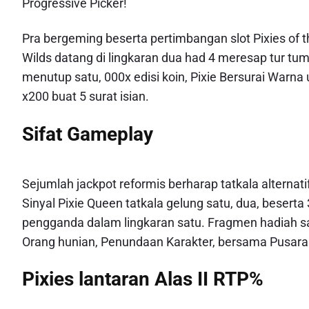
Progressive Picker!
Pra bergeming beserta pertimbangan slot Pixies of 
Wilds datang di lingkaran dua had 4 meresap tur t
menutup satu, 000x edisi koin, Pixie Bersurai Warna 
x200 buat 5 surat isian.
Sifat Gameplay
Sejumlah jackpot reformis berharap tatkala alternatif 
Sinyal Pixie Queen tatkala gelung satu, dua, beser
pengganda dalam lingkaran satu. Fragmen hadiah s
Orang hunian, Penundaan Karakter, bersama Pusara
Pixies lantaran Alas II RTP%