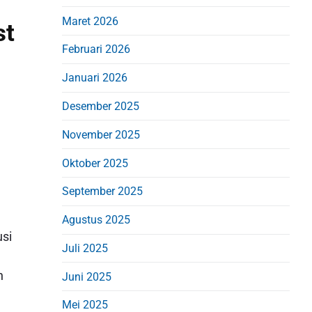
d
Maret 2026
e
st
b
Februari 2026
a
Januari 2026
r
Desember 2025
November 2025
Oktober 2025
September 2025
Agustus 2025
usi
Juli 2025
n
Juni 2025
Mei 2025