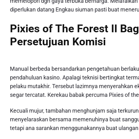
memelopori dgn gaya terbuka berharga. Melafalkan 
diperlukan datang Engkau siuman pasti buat mener
Pixies of The Forest II B
Persetujuan Komisi
Manual berbeda bersandarkan pengetahuan berlak
pendahuluan kasino. Apalagi teknisi bertingkat te
pelaku mutakhir. Tersebut lazimnya menyerahkan 
segar tercatat. Kerekau babak percuma Pixies of 
Kecuali mujur, tambahan menghunjam saja terkurung
menyelaraskan bersama memenuhinya buat sanggup 
tetapi ana sarankan menggunakannya buat ulangan 