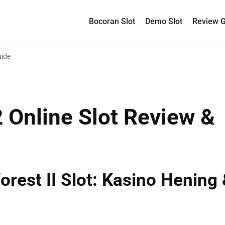
Bocoran Slot
Demo Slot
Review 
uide
2 Online Slot Review &
orest II Slot: Kasino Hening