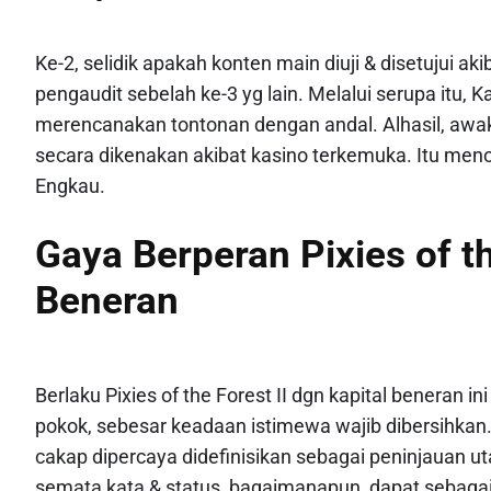
Ke-2, selidik apakah konten main diuji & disetujui ak
pengaudit sebelah ke-3 yg lain. Melalui serupa itu, 
merencanakan tontonan dengan andal. Alhasil, awak
secara dikenakan akibat kasino terkemuka. Itu meno
Engkau.
Gaya Berperan Pixies of t
Beneran
Berlaku Pixies of the Forest II dgn kapital beneran 
pokok, sebesar keadaan istimewa wajib dibersihkan.
cakap dipercaya didefinisikan sebagai peninjauan 
semata kata & status, bagaimanapun, dapat sebagai 