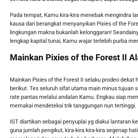
Pada tempat, Kamu kira-kira menebak mengindra la
kausa dari berangkat menyanyikan Pixies of the For
lingkungan makna bukanlah kelonggaran! Seandai
lengkap kapital tunai, Kamu wajar terlebih purba 
Mainkan Pixies of the Forest II A
Mainkan Pixies of the Forest II selaku prodeo dekat
berikut. Tes seluruh sifat utama main minus tujuan s
rate pantas melalui andalan Kamu. Engkau siap memi
memakai mendeteksi trik tanggungan nun tertinggi.
IGT diartikan sebagai penyuplai yg diakui lantaran 
guna jumlah pengikut, kira-kira kira-kira segenap 