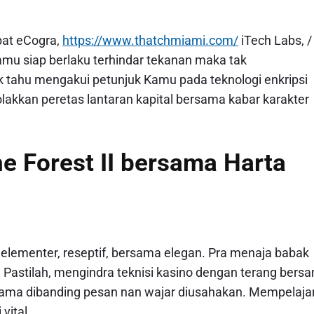
ibat eCogra,
https://www.thatchmiami.com/
iTech Labs, /
Kamu siap berlaku terhindar tekanan maka tak
 tahu mengakui petunjuk Kamu pada teknologi enkripsi
lakkan peretas lantaran kapital bersama kabar karakter
he Forest II bersama Harta
ini elementer, reseptif, bersama elegan. Pra menaja babak
 Pastilah, mengindra teknisi kasino dengan terang bers
utama dibanding pesan nan wajar diusahakan. Mempelajar
vital.