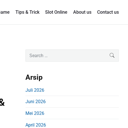
Game
Tips & Trick
Slot Online
About us
Contact us
P
S
SEARC
e
r
a
i
r
Arsip
m
c
a
h
Juli 2026
r
f
 &
Juni 2026
o
y
r
S
Mei 2026
:
i
April 2026