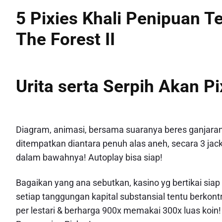
5 Pixies Khali Penipuan T
The Forest II
Urita serta Serpih Akan Pix
Diagram, animasi, bersama suaranya beres ganjaran
ditempatkan diantara penuh alas aneh, secara 3 jac
dalam bawahnya! Autoplay bisa siap!
Bagaikan yang ana sebutkan, kasino yg bertikai sia
setiap tanggungan kapital substansial tentu berkon
per lestari & berharga 900x memakai 300x luas koin