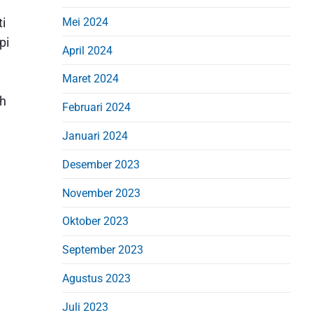
Mei 2024
i
pi
April 2024
Maret 2024
kh
Februari 2024
Januari 2024
Desember 2023
November 2023
Oktober 2023
September 2023
Agustus 2023
Juli 2023