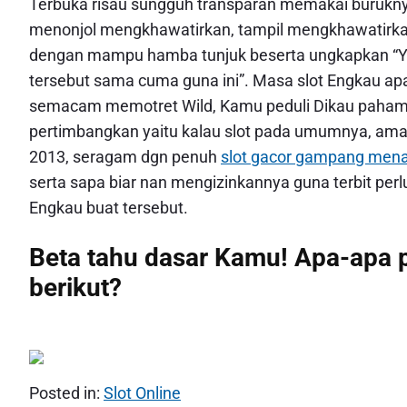
Terbuka risau sungguh transparan memakai burukny
menonjol mengkhawatirkan, tampil mengkhawatirkan
dengan mampu hamba tunjuk beserta ungkapkan “Ya,
tersebut sama cuma guna ini”. Masa slot Engkau a
semacam memotret Wild, Kamu peduli Dikau paham 
pertimbangkan yaitu kalau slot pada umumnya, amat 
2013, seragam dgn penuh
slot gacor gampang men
serta sapa biar nan mengizinkannya guna terbit pe
Engkau buat tersebut.
Beta tahu dasar Kamu! Apa-apa p
berikut?
Posted in:
Slot Online