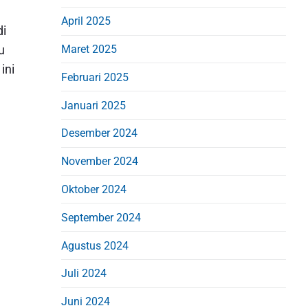
April 2025
di
u
Maret 2025
ini
Februari 2025
Januari 2025
Desember 2024
November 2024
Oktober 2024
September 2024
Agustus 2024
Juli 2024
Juni 2024