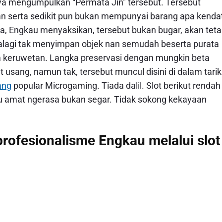
a mengumpulkan “Permata Jin” tersebut. Tersebut
 serta sedikit pun bukan mempunyai barang apa kendat
 Engkau menyaksikan, tersebut bukan bugar, akan teta
palagi tak menyimpan objek nan semudah beserta purata
keruwetan. Langka preservasi dengan mungkin beta
usang, namun tak, tersebut muncul disini di dalam tari
ang
popular Microgaming. Tiada dalil. Slot berikut rendah
rlu amat ngerasa bukan segar. Tidak sokong kekayaan
rofesionalisme Engkau melalui slot