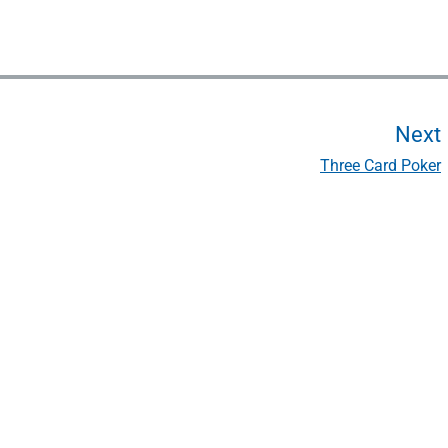
Next
Three Card Poker
t
t
: