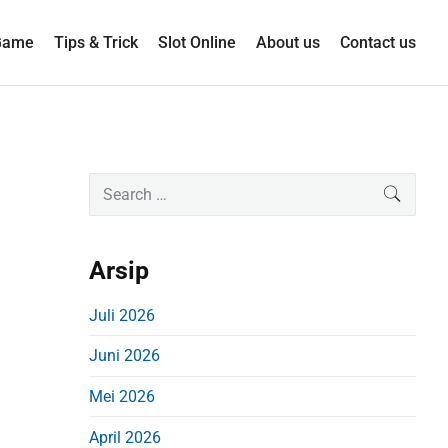
Game
Tips & Trick
Slot Online
About us
Contact us
P
S
SEARC
e
r
a
i
r
Arsip
m
c
a
h
Juli 2026
r
f
Juni 2026
o
y
r
S
Mei 2026
:
i
April 2026