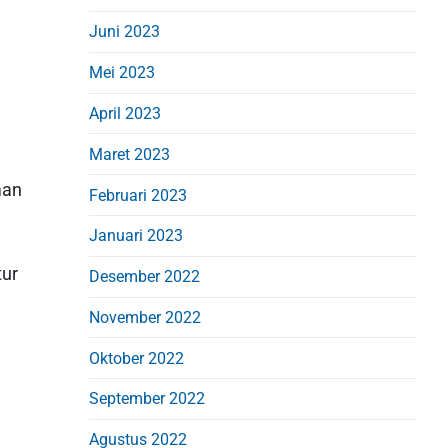
Juni 2023
Mei 2023
April 2023
Maret 2023
man
Februari 2023
Januari 2023
tur
Desember 2022
November 2022
Oktober 2022
September 2022
Agustus 2022