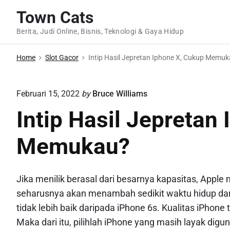
S
Town Cats
k
Berita, Judi Online, Bisnis, Teknologi & Gaya Hidup
i
p
Home
Slot Gacor
Intip Hasil Jepretan Iphone X, Cukup Memu
t
o
c
Februari 15, 2022
by
Bruce Williams
o
Intip Hasil Jepretan
n
t
Memukau?
e
n
Jika menilik berasal dari besarnya kapasitas, App
t
seharusnya akan menambah sedikit waktu hidup dari i
tidak lebih baik daripada iPhone 6s. Kualitas iPhone 
Maka dari itu, pilihlah iPhone yang masih layak di