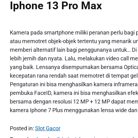
Iphone 13 Pro Max
Kamera pada smartphone miliki peranan perlu bagi p
atau memotret objek-objek tertentu yang menarik 
memberi alternatif lain bagi penggunanya untuk… Di
lebih jernih dan nyata. Lalu, melakukan video call 
yang baik. Lensanya disempurnakan bersama Optica
kecepatan rana rendah saat memotret di tempat gel
Pengaturan ini bisa menghasilkan kamera inframerah,
pembuka FaceID, kamera ini bisa menghasilkan efek
bersama dengan resolusi 12 MP + 12 MP dapat mem
kamera Iphone 7 Plus menggunakan lensa wide dan 
Posted in:
Slot Gacor