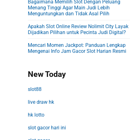
Bagaimana Memilih Slot Dengan Peluang
Menang Tinggi Agar Main Judi Lebih
Menguntungkan dan Tidak Asal Pilih
Apakah Slot Online Review Nolimit City Layak
Dijadikan Pilihan untuk Pecinta Judi Digital?
Mencari Momen Jackpot: Panduan Lengkap
Mengenai Info Jam Gacor Slot Harian Resmi
New Today
slot88
live draw hk
hk lotto
slot gacor hari ini