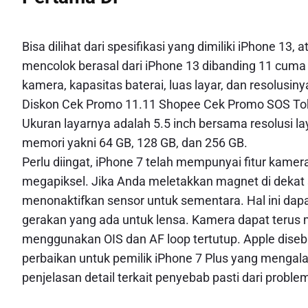
Bisa dilihat dari spesifikasi yang dimiliki iPhone 13,
mencolok berasal dari iPhone 13 dibanding 11 cuma d
kamera, kapasitas baterai, luas layar, dan resolusi
Diskon Cek Promo 11.11 Shopee Cek Promo SOS Tokop
Ukuran layarnya adalah 5.5 inch bersama resolusi lay
memori yakni 64 GB, 128 GB, dan 256 GB.
Perlu diingat, iPhone 7 telah mempunyai fitur kam
megapiksel. Jika Anda meletakkan magnet di deka
menonaktifkan sensor untuk sementara. Hal ini da
gerakan yang ada untuk lensa. Kamera dapat terus m
menggunakan OIS dan AF loop tertutup. Apple dise
perbaikan untuk pemilik iPhone 7 Plus yang mengal
penjelasan detail terkait penyebab pasti dari problem