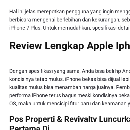
Hal ini jelas merepotkan pengguna yang ingin me
berbicara mengenai berlebihan dan kekurangan, seba
iPhone 7 Plus. Untuk memudahkan, spesifikasi detailn
Review Lengkap Apple Iph
Dengan spesifikasi yang sama, Anda bisa beli hp And
kondisinya tetap mulus, iPhone bekas bisa dijual l
kualitas mulus bisa menambah harga jualnya. Pembel
performa iPhone terus bagus meski kondisinya bekas
OS, maka untuk mencicipi fitur baru dan keamanan ya
Pos Properti & Revivaltv Luncur
Pertama Di