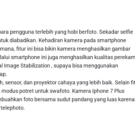
ara pengguna terlebih yang hobi berfoto. Sekadar selfie
untuk diabadikan. Kehadiran kamera pada smartphone
 mana, fitur ini bisa bikin kamera menghasilkan gambar
melalui smartphone ini juga menghasilkan kualitas pereka
l Image Stabilization , supaya bisa menggunakan
ap.
 sensor, dan proyektor cahaya yang lebih baik. Selain fi
 modus potret untuk swafoto. Kamera Iphone 7 Plus
buahkan foto bersama sudut pandang yang luas karena
telephoto.