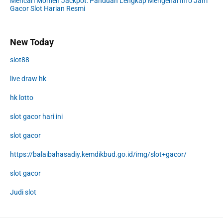
Mencari Momen Jackpot: Panduan Lengkap Mengenai Info Jam
Gacor Slot Harian Resmi
New Today
slot88
live draw hk
hk lotto
slot gacor hari ini
slot gacor
https://balaibahasadiy.kemdikbud.go.id/img/slot+gacor/
slot gacor
Judi slot