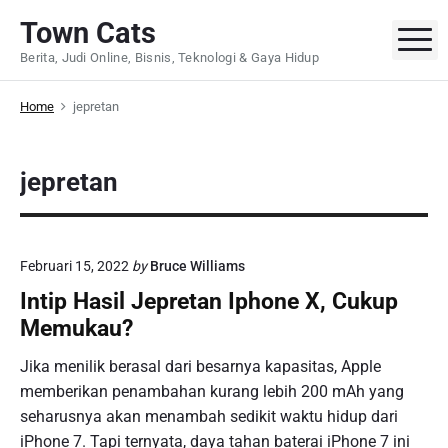
S
Town Cats
k
M
Berita, Judi Online, Bisnis, Teknologi & Gaya Hidup
i
p
Home
jepretan
t
o
c
jepretan
o
n
t
e
Februari 15, 2022
by
Bruce Williams
n
Intip Hasil Jepretan Iphone X, Cukup
t
Memukau?
Jika menilik berasal dari besarnya kapasitas, Apple
memberikan penambahan kurang lebih 200 mAh yang
seharusnya akan menambah sedikit waktu hidup dari
iPhone 7. Tapi ternyata, daya tahan baterai iPhone 7 ini