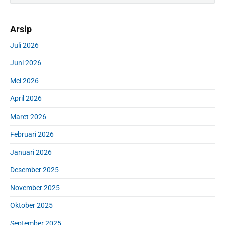
i
a
m
r
Arsip
a
c
r
h
Juli 2026
y
f
S
Juni 2026
o
i
r
d
Mei 2026
:
e
April 2026
b
a
Maret 2026
r
Februari 2026
Januari 2026
Desember 2025
November 2025
Oktober 2025
September 2025