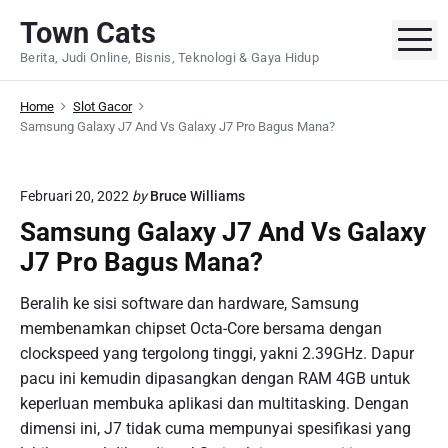
S
Town Cats
k
M
Berita, Judi Online, Bisnis, Teknologi & Gaya Hidup
i
p
Home
Slot Gacor
t
Samsung Galaxy J7 And Vs Galaxy J7 Pro Bagus Mana?
o
c
o
Februari 20, 2022
by
Bruce Williams
n
Samsung Galaxy J7 And Vs Galaxy
t
J7 Pro Bagus Mana?
e
n
Beralih ke sisi software dan hardware, Samsung
t
membenamkan chipset Octa-Core bersama dengan
clockspeed yang tergolong tinggi, yakni 2.39GHz. Dapur
pacu ini kemudin dipasangkan dengan RAM 4GB untuk
keperluan membuka aplikasi dan multitasking. Dengan
dimensi ini, J7 tidak cuma mempunyai spesifikasi yang