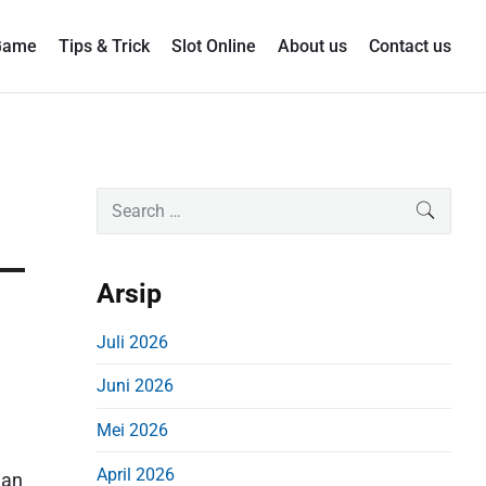
Game
Tips & Trick
Slot Online
About us
Contact us
P
S
SEARC
e
r
a
i
r
Arsip
m
c
a
h
Juli 2026
r
f
Juni 2026
o
y
r
S
Mei 2026
:
i
April 2026
gan