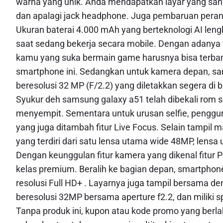
warna yang unik. Anda mendapatkan layar yang sang
dan apalagi jack headphone. Juga pembaruan perang
Ukuran baterai 4.000 mAh yang berteknologi AI leng
saat sedang bekerja secara mobile. Dengan adanya fit
kamu yang suka bermain game harusnya bisa terba
smartphone ini. Sedangkan untuk kamera depan, 
beresolusi 32 MP (F/2.2) yang diletakkan segera di 
Syukur deh samsung galaxy a51 telah dibekali rom s
menyempit. Sementara untuk urusan selfie, pengg
yang juga ditambah fitur Live Focus. Selain tampi
yang terdiri dari satu lensa utama wide 48MP, lens
Dengan keunggulan fitur kamera yang dikenal fitur 
kelas premium. Beralih ke bagian depan, smartphon
resolusi Full HD+ . Layarnya juga tampil bersama 
beresolusi 32MP bersama aperture f2.2, dan miliki s
Tanpa produk ini, kupon atau kode promo yang berlak