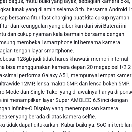
at bagus, mutu build yang layak, sebagian kamera oke,
kat lunak yang dijamin selama 3 th. bersama Android 1
kap bersama fitur fast charging buat kita cukup nyaman
ur dan keunggulan yang diberikan dari sisi Baterai ini,
ntu dan cukup nyaman kala bermain bersama dengan
samsung membekali smartphone ini bersama kamera
bagian tengah layar smartphone.
ebesar 128gb jadi tidak harus khawatir memori internal
una bisa menggunakan kamera depan 20 megapixel f/2.2
l maksimal performa Galaxy A51, mempunyai empat kamer
a ultrawide 12MP, lensa makro 5MP, dan lensa bokeh 5MP.
Pro Mode dan Single Take, yang di awalnya hanya di pons
e ini menampilkan layar Super AMOLED 6,5 inci dengan
dengan Infinity-O Display yang menempatkan kamera
peaker yang berada di atas kamera selfie.
u tidak dapat ditukarkan. Kabar baiknya, SoC ini terbila