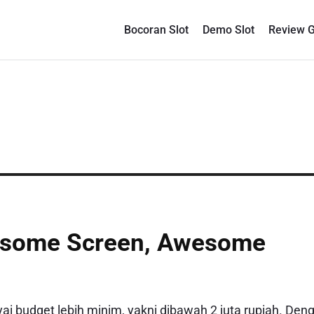
Bocoran Slot
Demo Slot
Review 
esome Screen, Awesome
 budget lebih minim, yakni dibawah 2 juta rupiah. Den