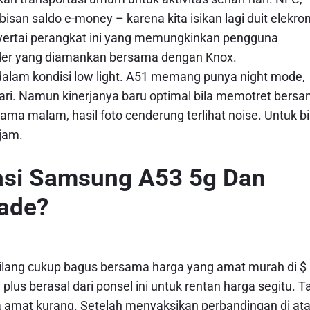
bisan saldo e-money – karena kita isikan lagi duit elekron
ertai perangkat ini yang memungkinkan pengguna
lder yang diamankan bersama dengan Knox.
didalam kondisi low light. A51 memang punya night mode,
ri. Namun kinerjanya baru optimal bila memotret bers
ma malam, hasil foto cenderung terlihat noise. Untuk b
 jam.
asi Samsung A53 5g Dan
rade?
rbilang cukup bagus bersama harga yang amat murah di $
lus berasal dari ponsel ini untuk rentan harga segitu. T
a amat kurang. Setelah menyaksikan perbandingan di ata