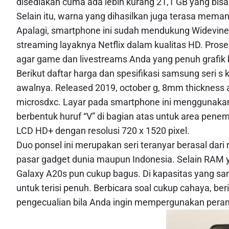
disediakan cuma ada lebih kurang 21,1 GB yang bis
Selain itu, warna yang dihasilkan juga terasa mem
Apalagi, smartphone ini sudah mendukung Widevine L
streaming layaknya Netflix dalam kualitas HD. Pro
agar game dan livestreams Anda yang penuh grafik 
Berikut daftar harga dan spesifikasi samsung seri s k
awalnya. Released 2019, october g, 8mm thickness an
microsdxc. Layar pada smartphone ini menggunakan d
berbentuk huruf “V” di bagian atas untuk area penem
LCD HD+ dengan resolusi 720 x 1520 pixel.
Duo ponsel ini merupakan seri teranyar berasal dar
pasar gadget dunia maupun Indonesia. Selain RAM y
Galaxy A20s pun cukup bagus. Di kapasitas yang sam
untuk terisi penuh. Berbicara soal cukup cahaya, ber
pengecualian bila Anda ingin mempergunakan pera