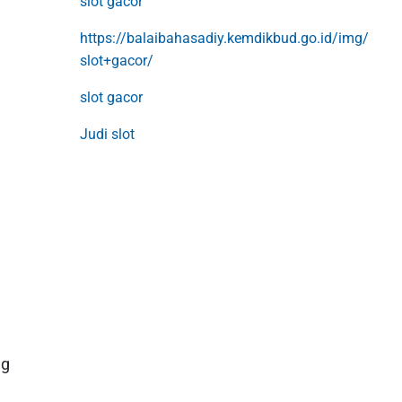
slot gacor
https://balaibahasadiy.kemdikbud.go.id/img/
slot+gacor/
slot gacor
Judi slot
ng