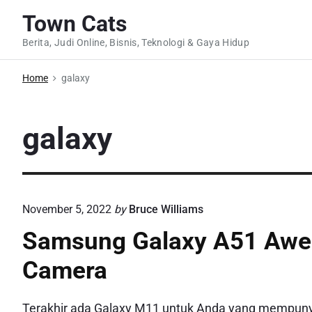
S
Town Cats
k
Berita, Judi Online, Bisnis, Teknologi & Gaya Hidup
i
p
Home
galaxy
t
o
c
galaxy
o
n
t
e
November 5, 2022
by
Bruce Williams
n
Samsung Galaxy A51 Aw
t
Camera
Terakhir ada Galaxy M11 untuk Anda yang mempunyai