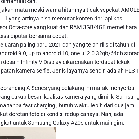
a dimanfaatkan.
anjakan mata meski warna hitamnya tidak sepekat AMOL
1 yang artinya bisa memutar konten dari aplikasi
sesor Octa-core yang kuat dan RAM 3GB/4GB memelihara
bisa diputar bersama cepat.
eluaran paling baru 2021 dan yang telah rilis di tahun di
droid 9.0, up to android 10, one ui 2.0 32gb/64gb stora
esain Infinity V Display dikarenakan terdapat lekuk
patan kamera selfie. Jenis layarnya sendiri adalah PLS 
i rebranding A Series yang belakang ini marak menyerbu
ang cukup besar, kualitas kamera yang dimiliki Samsun
a tanpa fast charging , butuh waktu lebih dari dua jam
ikut deretan foto di kondisi redup cahaya. Nah, ada
ngkat untuk Samsung Galaxy A20s untuk main gim.